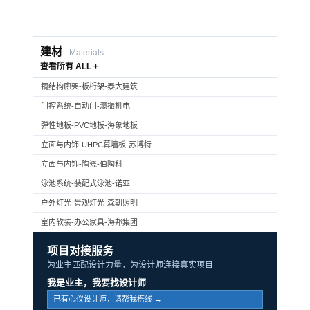
建材
Materials
查看所有 ALL +
钢结构廊架-板桁架-泰大建筑
门控系统-自动门-濠振机电
弹性地板-PVC地板-海象地板
立面与内饰-UHPC幕墙板-苏博特
立面与内饰-陶瓷-伯陶科
泳池系统-装配式泳池-诺亚
户外灯光-景观灯光-森朝照明
室内软装-办公家具-海邦集团
项目对接服务
为业主匹配设计力量，为设计师连接真实项目
我是业主，我要找设计师
已有心仪设计师，请帮我搭线 →