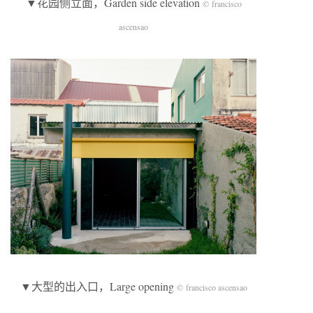
▼花园侧立面，Garden side elevation
© francisco
ascensao
▼大型的出入口，Large opening
© francisco ascensao