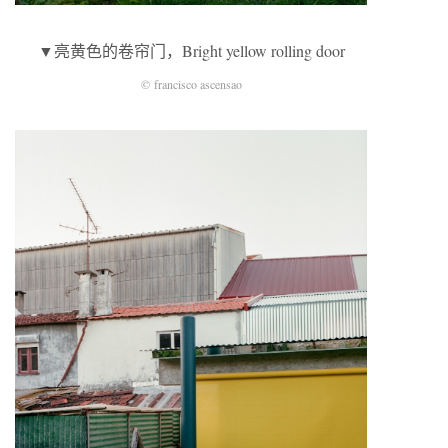
▼亮黄色的卷帘门，Bright yellow rolling door
© francisco ascensao