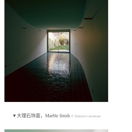
▼大理石饰面，Marble finish
© francisco ascensao