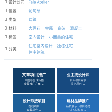
设计公司
:
Fala Atelier

位置
:
葡萄牙

类型
:
建筑

材料
:
大理石
金属
瓷砖
混凝土

标签
:
室内设计
小而美的住宅

:
住宅室内设计
独栋住宅
分类

住宅建筑
文章项目推广
业主找设计师
中国与全球传播
真实项目需求
查看推广方案 →
提交项目 →
设计师接项目
建材品牌推广
在线项目
品牌展示 · 项目选材
查看机会 →
进入材料库 →