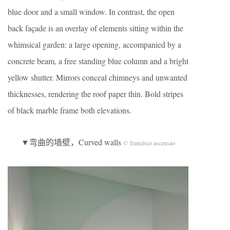
blue door and a small window. In contrast, the open
back façade is an overlay of elements sitting within the
whimsical garden: a large opening, accompanied by a
concrete beam, a free standing blue column and a bright
yellow shutter. Mirrors conceal chimneys and unwanted
thicknesses, rendering the roof paper thin. Bold stripes
of black marble frame both elevations.
▼弯曲的墙壁，Curved walls
© francisco ascensao