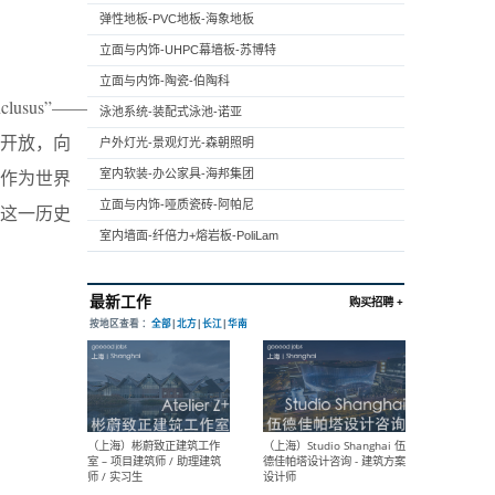
弹性地板-PVC地板-海象地板
立面与内饰-UHPC幕墙板-苏博特
立面与内饰-陶瓷-伯陶科
usus”——
泳池系统-装配式泳池-诺亚
开放，向
户外灯光-景观灯光-森朝照明
作为世界
室内软装-办公家具-海邦集团
立面与内饰-哑质瓷砖-阿帕尼
这一历史
室内墙面-纤倍力+熔岩板-PoliLam