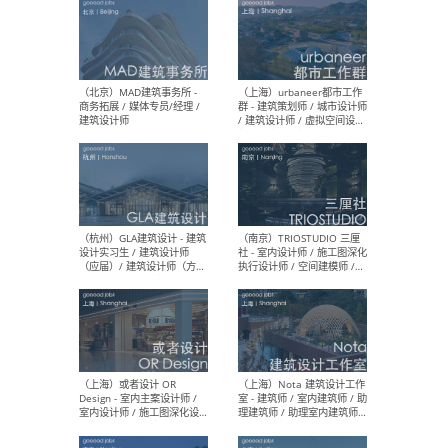
（杭州/青岛/上海/厦门/重
（上海
庆/成都）gad杰地设计 - 建
室 
筑 / 设备 / 城市设计 / 室内 /
计师
幕墙 / BIM / 成本 / 工程 / 运
生
营 / 品牌 / 观点views / 实习
等
（北京）MAT 超级建筑事务
（深圳
所 - 项目建筑师 / 初级建筑
景观
师/助理建筑师 / 室内建筑师
业设
/ 实习生
（北京）MAD建筑事务所 -
（上
商务拓展 / 媒体专员/经理 /
群 
建筑设计师
/ 
师 