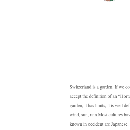
Switzerland is a garden. If we con
accept the definition of an “Hort
garden, it has limits, it is well d
wind, sun, rain.Most cultures hav
known in occident are Japanese, F