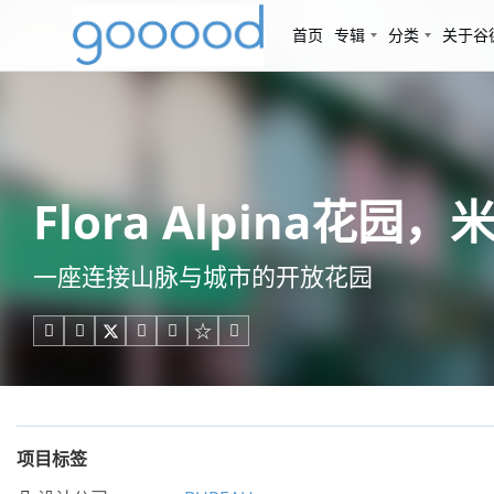
首页
专辑
分类
关于谷
Flora Alpina花园，米
一座连接山脉与城市的开放花园





项目标签