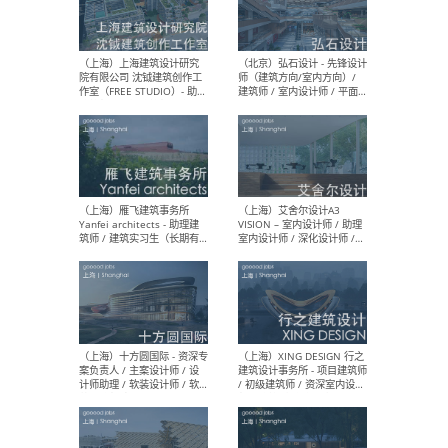
（北京）LOD朗奥建筑 - 资深
（杭
室内建筑师 / 产品研发及新
Bob
媒体运营设计师 / FF&E软装
/ 
设计师 / 深化设计师 / 实习
装设
生
（北京）SHUYAN design -
（上
项目负责人Project Manager
mea
/项目建筑师Project
/ 
Architect / 助理建筑师
师 
Assistant Architect / 创始
请）
人助理Founder's Assistant
/ 实习生Intern
（深圳）URBANUS 都市实践
（上
- 城市设计师 / 建筑师 / 景观
Atel
设计师 / 研究员
Arc