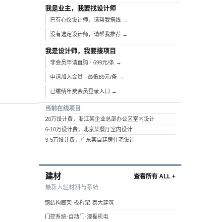
我是业主，我要找设计师
已有心仪设计师，请帮我搭线 →
没有选定设计师，请帮我推荐 →
我是设计师，我要接项目
非会员申请直购 · 699元/条 →
申请加入会员 · 最低89元/条 →
已缴纳年费会员登录入口 →
当前在线项目
20万设计费，浙江某企业总部办公区室内设计
6-10万设计费，北京某餐厅室内设计
3-5万设计费，广东某自建房住宅设计
建材
查看所有 ALL +
最新入驻材料与系统
钢结构廊架-板桁架-泰大建筑
门控系统-自动门-濠振机电