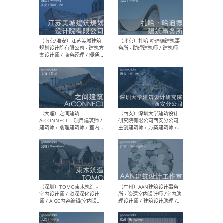
（杭州）GLA建筑设计 - 建筑
（南京
设计实习生 / 建筑设计师
社 
（应届）/ 建筑设计师（方案
执行
设计）/ 建筑设计师（施工
实习
图）/ 结构设计师 / 给排水设
计师
（上海）或者设计 OR
（上
Design - 室内主案设计师 /
室 -
室内设计师 / 施工图深化设
理建
计师 / 室内设计助理 / 新媒
实习
体运营
请）