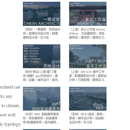
最新工作
按地区查看 ：
全部
|
北方
|
长江
|
华南
（上海）彬蔚致正建筑工作
（上海
室 – 项目建筑师 / 助理建筑
德佳
师 / 实习生
设计
tzerland can
 As any
（深圳）一乘建筑 - 空间设计
（上
师 / 助理空间设计师 / 助理
d’M
 to climate,
建筑设计师 / 实习生
建筑
生 
most well
ic typology.