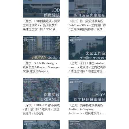
（南京/淮安）江苏美城建筑
（北
规划设计院有限公司 - 建筑方
务所
案设计师 / 商务经理 / 暖通
设计师 / 造价工程师
（大理）之间建筑
（西
ArCONNECT – 项目建筑师 /
研究
建筑师 / 助理建筑师 / 室内
主创
设计师 / 实习生
景观
施工
（深圳）TOMO東木筑造 -
（广
室内设计师 / 资深深化设计
所 
师 / AIGC内容编辑(室内设计
理设
方向) / 照明设计师 / 软装设
新媒
计师
生