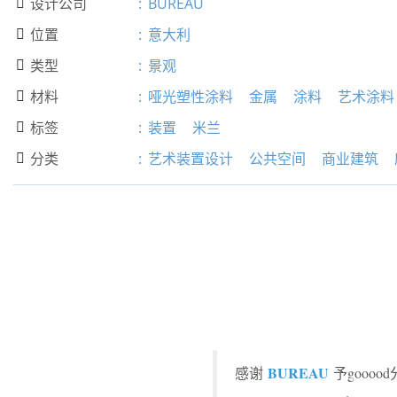
设计公司
:
BUREAU

位置
:
意大利

类型
:
景观

材料
:
哑光塑性涂料
金属
涂料
艺术涂料

标签
:
装置
米兰

分类
:
艺术装置设计
公共空间
商业建筑

BUREAU
感谢
予gooo