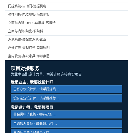
门控系统-自动门-濠振机电
弹性地板-PVC地板-海象地板
立面与内饰-UHPC幕墙板-苏博特
立面与内饰-陶瓷-伯陶科
泳池系统-装配式泳池-诺亚
户外灯光-景观灯光-森朝照明
室内软装-办公家具-海邦集团
项目对接服务
为业主匹配设计力量，为设计师连接真实项目
我是业主，我要找设计师
已有心仪设计师，请帮我搭线 →
没有选定设计师，请帮我推荐 →
我是设计师，我要接项目
非会员申请直购 · 699元/条 →
申请加入会员 · 最低89元/条 →
已缴纳年费会员登录入口 →