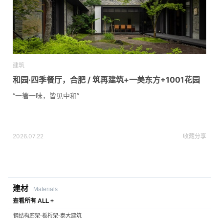
建筑
和园·四季餐厅，合肥 / 筑再建筑+一美东方+1001花园
“一箸一味，皆见中和”
2026.07.22
收藏
分享
建材
Materials
查看所有 ALL +
钢结构廊架-板桁架-泰大建筑