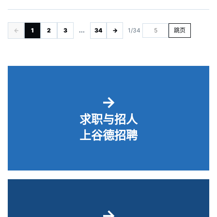
←
1
2
3
...
34
→
1/34
跳页
→
求职与招人
上谷德招聘
→