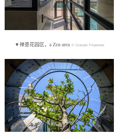
▼禅意花园区，a Zen area
© Gonzalo Viramonte