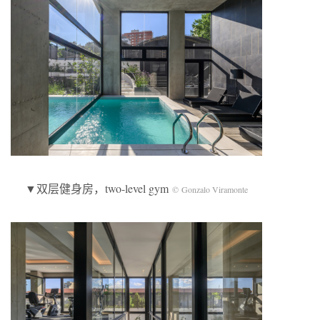
▼双层健身房，two-level gym
© Gonzalo Viramonte