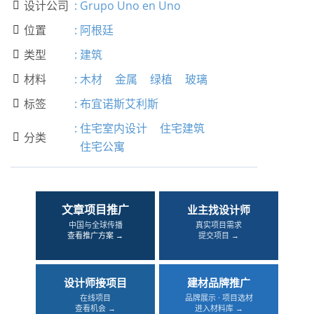
设计公司
:
Grupo Uno en Uno

位置
:
阿根廷

类型
:
建筑

材料
:
木材
金属
绿植
玻璃

标签
:
布宜诺斯艾利斯

:
住宅室内设计
住宅建筑
分类

住宅公寓
文章项目推广
业主找设计师
中国与全球传播
真实项目需求
查看推广方案 →
提交项目 →
设计师接项目
建材品牌推广
在线项目
品牌展示 · 项目选材
查看机会 →
进入材料库 →