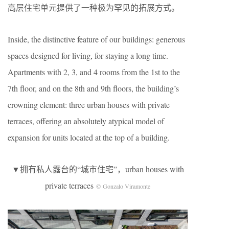
高层住宅单元提供了一种极为罕见的拓展方式。
Inside, the distinctive feature of our buildings: generous
spaces designed for living, for staying a long time.
Apartments with 2, 3, and 4 rooms from the 1st to the
7th floor, and on the 8th and 9th floors, the building’s
crowning element: three urban houses with private
terraces, offering an absolutely atypical model of
expansion for units located at the top of a building.
▼拥有私人露台的“城市住宅”，urban houses with
private terraces
© Gonzalo Viramonte