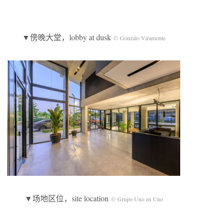
▼傍晚大堂，lobby at dusk
© Gonzalo Viramonte
▼场地区位，site location
© Grupo Uno en Uno