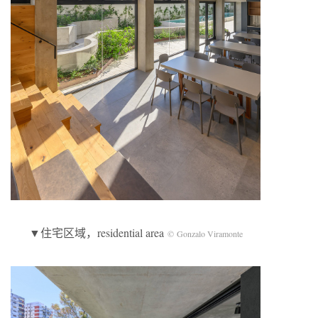
▼住宅区域，residential area
© Gonzalo Viramonte