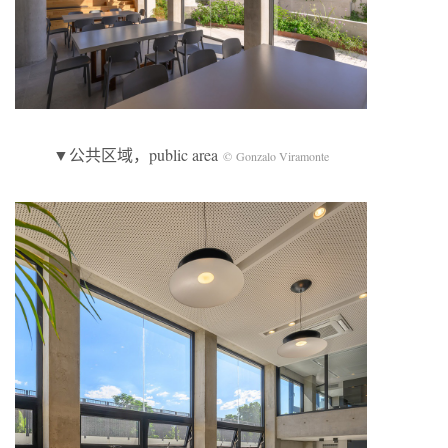
▼公共区域，public area
© Gonzalo Viramonte