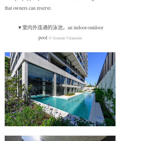
that owners can reserve.
▼室内外连通的泳池，an indoor-outdoor
pool
© Gonzalo Viramonte