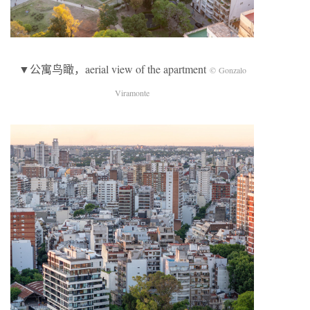
▼公寓鸟瞰，aerial view of the apartment
© Gonzalo
Viramonte