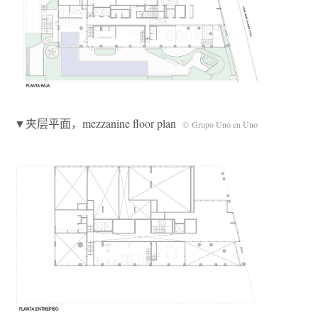
▼夹层平面，mezzanine floor plan
© Grupo Uno en Uno