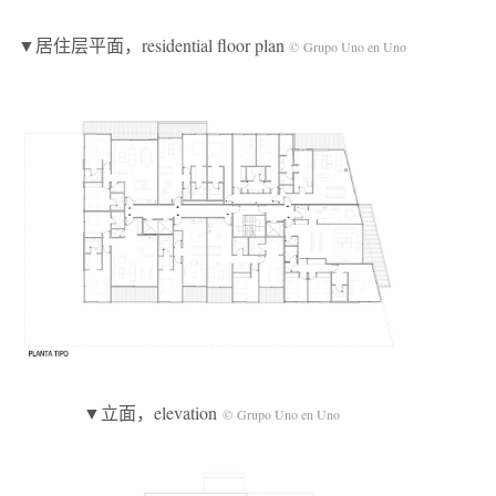
▼居住层平面，residential floor plan
© Grupo Uno en Uno
▼立面，elevation
© Grupo Uno en Uno