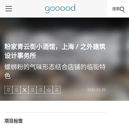
搜索
粉家青云街小酒馆，上海 / 之外建筑
设计事务所
螺蛳粉的气味形态结合店铺的临街特
色
2021-02-20





项目标签