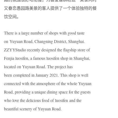
又眷恋愚园路美景的客人提供了一个体验独特的餐
饮空间。
There is a large number of shops with good taste
on Yuyuan Road, Changning District, Shanghai.
ZZYYStudio recently designed the flagship store of
Fenjia luosifen, a famous luosifen shop in Shanghai,
located on Yuyuan Road. The project has
been completed in January 2021. This shop is well
connected with the atmosphere of the whole Yuyuan
Road, providing a unique dining space for the guests
who love the delicious food of luosifen and the
beautiful scenery of Yuyuan Road.