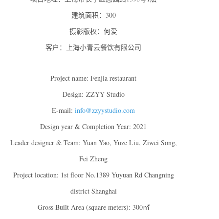
建筑面积：300
摄影版权：何爱
客户：上海小青云餐饮有限公司
Project name: Fenjia restaurant
Design: ZZYY Studio
E-mail:
info@zzyystudio.com
Design year & Completion Year: 2021
Leader designer & Team: Yuan Yao, Yuze Liu, Ziwei Song,
Fei Zheng
Project location: 1st floor No.1389 Yuyuan Rd Changning
district Shanghai
Gross Built Area (square meters): 300㎡