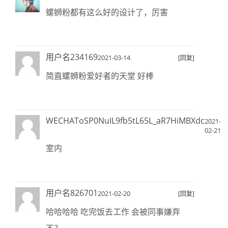
螺蛳粉都有这么好的设计了，厉害
用户名234169
2021-03-14
[回复]
简直螺蛳粉爱好者的天堂 好棒
WECHAToSP0NuIL9fb5tL65L_aR7HiMBXdc
2021-
[
02-21
复
室内
用户名826701
2021-02-20
[回复]
哈哈哈哈 吃完饭去工作 会被同事嫌弃
不？