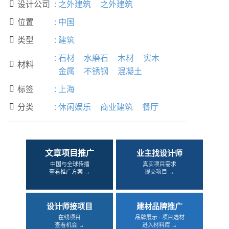
设计公司
:
之外建筑
之外建筑

位置
:
中国

类型
:
建筑

:
石材
水磨石
木材
实木
材料

金属
不锈钢
混凝土
标签
:
上海

分类
:
休闲娱乐
商业建筑
餐厅

文章项目推广
业主找设计师
中国与全球传播
真实项目需求
查看推广方案 →
提交项目 →
设计师接项目
建材品牌推广
在线项目
品牌展示 · 项目选材
查看机会 →
进入材料库 →