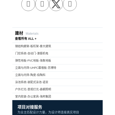



建材
Materials
查看所有 ALL +
钢结构廊架-板桁架-泰大建筑
门控系统-自动门-濠振机电
弹性地板-PVC地板-海象地板
立面与内饰-UHPC幕墙板-苏博特
立面与内饰-陶瓷-伯陶科
泳池系统-装配式泳池-诺亚
户外灯光-景观灯光-森朝照明
室内软装-办公家具-海邦集团
项目对接服务
为业主匹配设计力量，为设计师连接真实项目