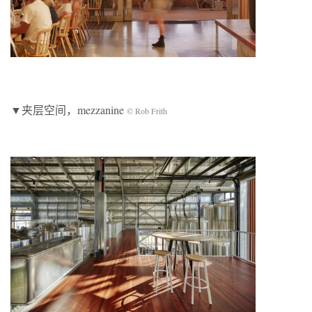
▼夹层空间，mezzanine
© Rob Frith