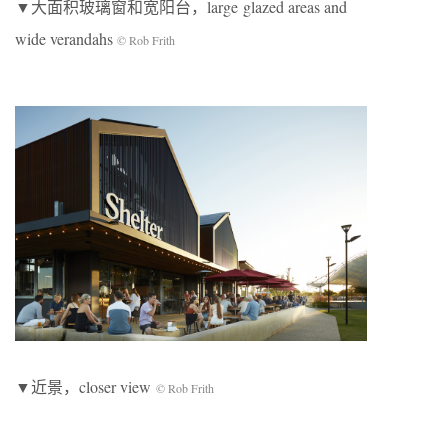
▼大面积玻璃窗和宽阳台，large glazed areas and
wide verandahs
© Rob Frith
▼近景，closer view
© Rob Frith