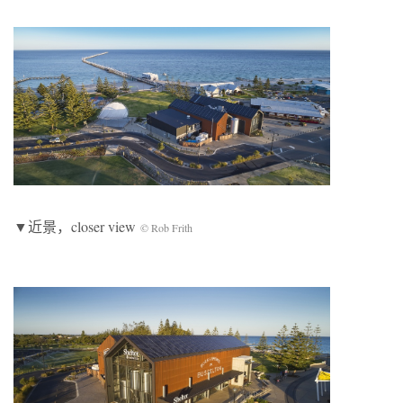
▼近景，closer view
© Rob Frith