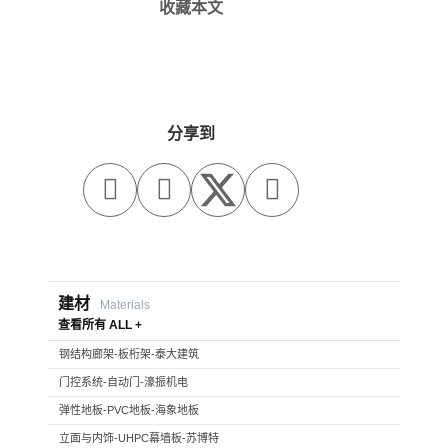
收藏本文
分享到



建材
Materials
查看所有 ALL +
钢结构廊架-板桁架-泰大建筑
门控系统-自动门-濠振机电
弹性地板-PVC地板-海象地板
立面与内饰-UHPC幕墙板-苏博特