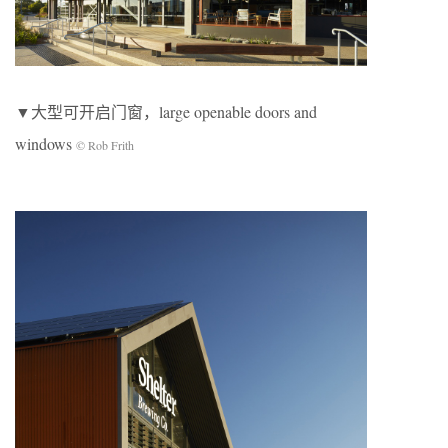
▼大型可开启门窗，large openable doors and
windows
© Rob Frith