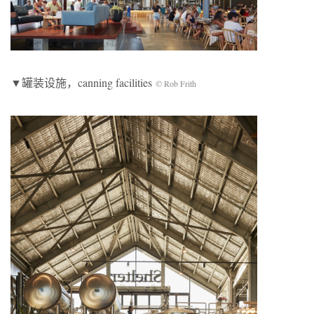
▼罐装设施，canning facilities
© Rob Frith