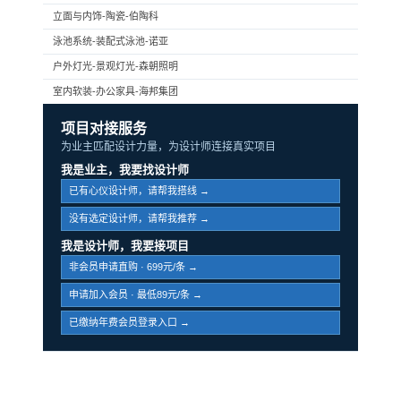
立面与内饰-陶瓷-伯陶科
泳池系统-装配式泳池-诺亚
户外灯光-景观灯光-森朝照明
室内软装-办公家具-海邦集团
项目对接服务
为业主匹配设计力量，为设计师连接真实项目
我是业主，我要找设计师
已有心仪设计师，请帮我搭线 →
没有选定设计师，请帮我推荐 →
我是设计师，我要接项目
非会员申请直购 · 699元/条 →
申请加入会员 · 最低89元/条 →
已缴纳年费会员登录入口 →