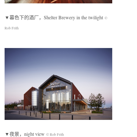
▼暮色下的酒厂，Shelter Brewery in the twilight
©
Rob Frith
▼夜景，night view
© Rob Frith