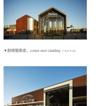
▼耐候钢表皮，corten steel cladding
© Rob Frith