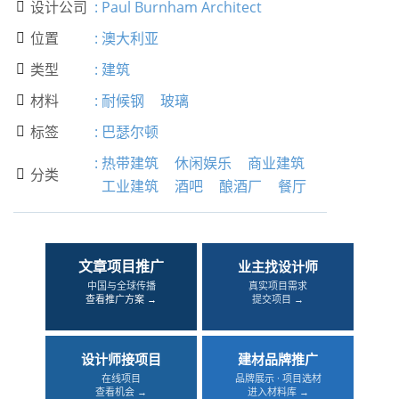
设计公司
:
Paul Burnham Architect

位置
:
澳大利亚

类型
:
建筑

材料
:
耐候钢
玻璃

标签
:
巴瑟尔顿

:
热带建筑
休闲娱乐
商业建筑
分类

工业建筑
酒吧
酿酒厂
餐厅
文章项目推广
业主找设计师
中国与全球传播
真实项目需求
查看推广方案 →
提交项目 →
设计师接项目
建材品牌推广
在线项目
品牌展示 · 项目选材
查看机会 →
进入材料库 →