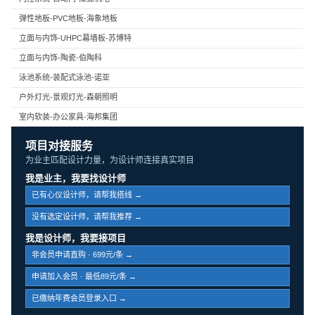
弹性地板-PVC地板-海象地板
立面与内饰-UHPC幕墙板-苏博特
立面与内饰-陶瓷-伯陶科
泳池系统-装配式泳池-诺亚
户外灯光-景观灯光-森朝照明
室内软装-办公家具-海邦集团
项目对接服务
为业主匹配设计力量，为设计师连接真实项目
我是业主，我要找设计师
已有心仪设计师，请帮我搭线 →
没有选定设计师，请帮我推荐 →
我是设计师，我要接项目
非会员申请直购 · 699元/条 →
申请加入会员 · 最低89元/条 →
已缴纳年费会员登录入口 →