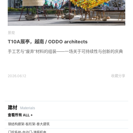
景观
T10A展亭，越南 / ODDO architects
手工艺与“废弃”材料的组装——一场关于可持续性与创新的庆典
2026.06.12
收藏
分享
建材
Materials
查看所有 ALL +
钢结构廊架-板桁架-泰大建筑
门控系统-自动门-濠振机电