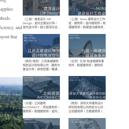
师 
applies
ethods.
ficiency, and
ayout that
（杭州）GLA建筑设计 - 建筑
（南京
设计实习生 / 建筑设计师
社 
（应届）/ 建筑设计师（方案
执行
设计）/ 建筑设计师（施工
实习
图）/ 结构设计师 / 给排水设
计师
（上海）或者设计 OR
（上
Design - 室内主案设计师 /
室 -
室内设计师 / 施工图深化设
理建
计师 / 室内设计助理 / 新媒
实习
体运营
请）