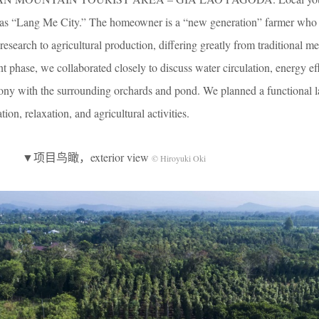
rea as “Lang Me City.” The homeowner is a “new generation” farmer who 
 research to agricultural production, differing greatly from traditional m
 phase, we collaborated closely to discuss water circulation, energy ef
ny with the surrounding orchards and pond. We planned a functional l
on, relaxation, and agricultural activities.
▼项目鸟瞰，exterior view
© Hiroyuki Oki