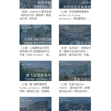
（北京）LOD朗奥建筑 - 资深
（杭
室内建筑师 / 产品研发及新
Bob
媒体运营设计师 / FF&E软装
/ 
设计师 / 深化设计师 / 实习
装设
生
（北京）SHUYAN design -
（上
项目负责人Project Manager
mea
/项目建筑师Project
/ 
Architect / 助理建筑师
师 
Assistant Architect / 创始
请）
人助理Founder's Assistant
/ 实习生Intern
（深圳）URBANUS 都市实践
（上
- 城市设计师 / 建筑师 / 景观
Atel