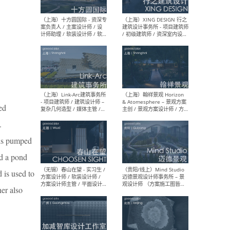
设计师 / 研究员
Arc
媒体
生（
（上海）上海建筑设计研究
（北
院有限公司 沈钺建筑创作工
师（
作室（FREE STUDIO）- 助理
建筑
建筑师 / 驻场建筑师 / 实习
设计
生
实习
ed
.
 is pumped
ed a pond
（上海）雁飞建筑事务所
（上
Yanfei architects - 助理建
VIS
 is used to
筑师 / 建筑实习生（长期有
室内
效）
软装
er also