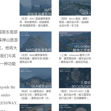
（杭州/青岛/上海/厦门/重
（上海
庆/成都）gad杰地设计 - 建
室 
筑 / 设备 / 城市设计 / 室内 /
计师
幕墙 / BIM / 成本 / 工程 / 运
生
越南东南部
营 / 品牌 / 观点views / 实习
等
珠禅山旅游
农民，他将大
我们与其
（北京）MAT 超级建筑事务
（深圳
所 - 项目建筑师 / 初级建筑
景观
一种功能
师/助理建筑师 / 室内建筑师
业设
/ 实习生
ngside the
 under-
（北京）MAD建筑事务所 -
（上
PRESSWAY,
商务拓展 / 媒体专员/经理 /
群 
建筑设计师
/ 
ung