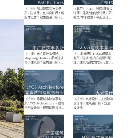
（上海）十方圆国际 - 资深专
（上海
案负责人 / 主案设计师 / 设
建筑
计师助理 / 软装设计师 / 软
/ 
装设计师助理
师 
（上海）Link-Arc建筑事务所
（上
- 项目建筑师 / 建筑设计师 –
& A
复杂几何造型 / 媒体主管 /
主创
学术研究专员 / 实习生计划
案深
软装
（方
（无锡）春山在望 - 实习生 /
（贵阳
方案设计师 / 软装设计师 /
迈德
方案设计师主管 / 平面设计
观设
师
可）