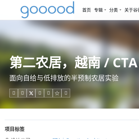
首页
专辑
分类
关于谷
第二农居，越南 / CTA｜Cr
面向自给与低排放的半预制农居实验





项目标签