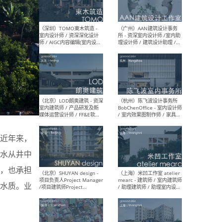
（南京/淮安）江苏美城建筑
（北
规划设计院有限公司 - 建筑方
务所
案设计师 / 商务经理 / 暖通
设计师 / 造价工程师
（大理）之间建筑
（西
ArCONNECT – 项目建筑师 /
研究
建筑师 / 助理建筑师 / 室内
主创
设计师 / 实习生
景观
施工
近年来，
水从井中
，也承担
（深圳）TOMO東木筑造 -
（广
水质。业
室内设计师 / 资深深化设计
所 
师 / AIGC内容编辑(室内设计
理设
方向) / 照明设计师 / 软装设
新媒
计师
生