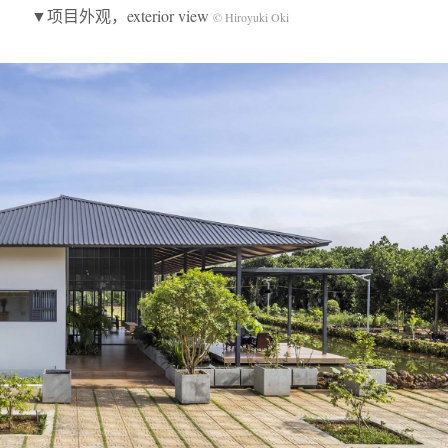
▼项目外观，exterior view
© Hiroyuki Oki