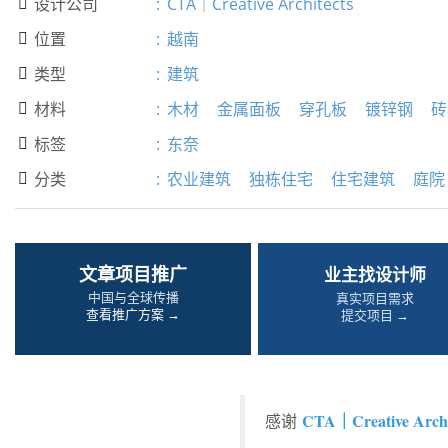
设计公司
:
CTA｜Creative Architects

位置
:
越南

类型
:
建筑

材料
:
木材
金属面板
穿孔板
镀锌钢
砖

标签
:
东奈

分类
:
农业建筑
独栋住宅
住宅建筑
庭院

文章项目推广
业主找设计师
中国与全球传播
真实项目需求
查看推广方案 →
提交项目 →
CTA｜Creative Archi
感谢