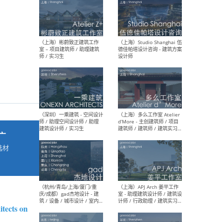
最新工作
按地区查看 ：
全部
|
北方
|
长江
|
华南
（上海）彬蔚致正建筑工作
（上海
室 – 项目建筑师 / 助理建筑
德佳
师 / 实习生
设计
广
选材
→
（深圳）一乘建筑 - 空间设计
（上
师 / 助理空间设计师 / 助理
d’M
建筑设计师 / 实习生
建筑
生 
tects on