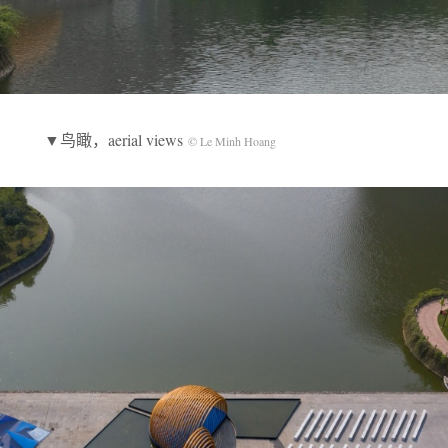
▼鸟瞰，aerial views
© Le Minh Hoang