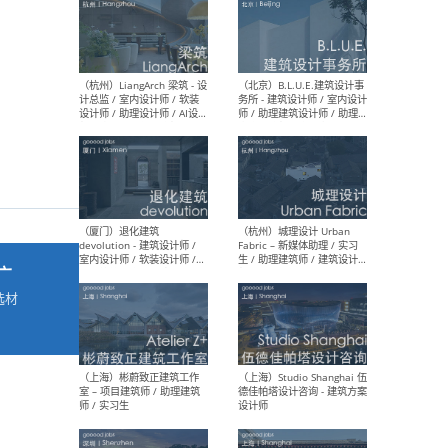
最新工作
按地区查看 ：
全部
|
北方
|
长江
|
华南
（杭州）LiangArch 梁筑 - 设
（北
计总监 / 室内设计师 / 软装
务所
设计师 / 助理设计师 / AI设计
师 
师 / 施工图深化设计师 / 品
室内
牌商务总助
广
选材
→
（厦门）退化建筑
（杭
devolution - 建筑设计师 /
Fab
室内设计师 / 软装设计师 /
生 
项目统筹 / 合伙人助理
师