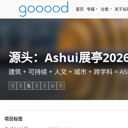
首页
专辑
分类
关于谷
源头：Ashui展亭2026，
建筑 + 可持续 + 人文 + 城市 + 跨学科 = AS





项目标签