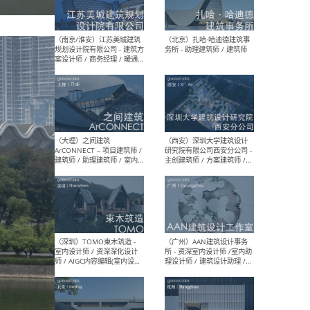
（杭州）GLA建筑设计 - 建筑
（南京
设计实习生 / 建筑设计师
社 
（应届）/ 建筑设计师（方案
执行
设计）/ 建筑设计师（施工
实习
图）/ 结构设计师 / 给排水设
计师
（上海）或者设计 OR
（上
Design - 室内主案设计师 /
室 -
室内设计师 / 施工图深化设
理建
计师 / 室内设计助理 / 新媒
实习
体运营
请）
（南京/淮安）江苏美城建筑
（北
规划设计院有限公司 - 建筑方
务所
案设计师 / 商务经理 / 暖通
设计师 / 造价工程师