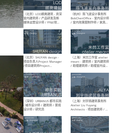
（大理）之间建筑
（西
ArCONNECT – 项目建筑师 /
研究
建筑师 / 助理建筑师 / 室内
主创
设计师 / 实习生
景观
施工
（深圳）TOMO東木筑造 -
（广
室内设计师 / 资深深化设计
所 
师 / AIGC内容编辑(室内设计
理设
方向) / 照明设计师 / 软装设
新媒
计师
生
（北京）LOD朗奥建筑 - 资深
（杭
室内建筑师 / 产品研发及新
Bob