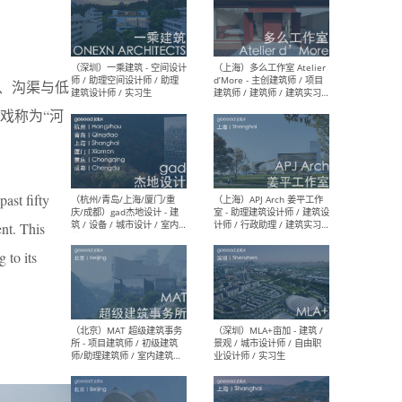
（上海）彬蔚致正建筑工作
（上海
室 – 项目建筑师 / 助理建筑
德佳
塘、沟渠与低
师 / 实习生
设计
戏称为“河
past fifty
（深圳）一乘建筑 - 空间设计
（上
师 / 助理空间设计师 / 助理
d’M
ent. This
建筑设计师 / 实习生
建筑
生 
 to its
（杭州/青岛/上海/厦门/重
（上海
庆/成都）gad杰地设计 - 建
室 
筑 / 设备 / 城市设计 / 室内 /
计师