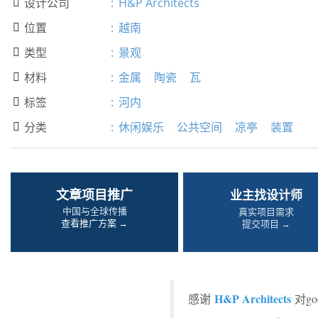
设计公司
:
H&P Architects

位置
:
越南

类型
:
景观

材料
:
金属
陶瓷
瓦

标签
:
河内

分类
:
休闲娱乐
公共空间
凉亭
装置

文章项目推广
业主找设计师
中国与全球传播
真实项目需求
查看推广方案 →
提交项目 →
H&P Architects
感谢
对g