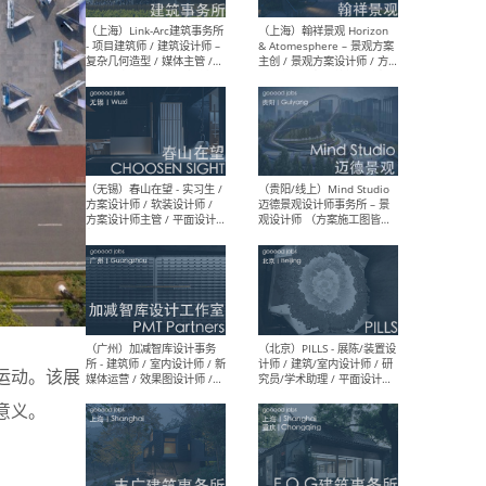
（上海）上海建筑设计研究
（北
院有限公司 沈钺建筑创作工
师（
作室（FREE STUDIO）- 助理
建筑
建筑师 / 驻场建筑师 / 实习
设计
生
实习
（上海）雁飞建筑事务所
（上
Yanfei architects - 助理建
VIS
筑师 / 建筑实习生（长期有
室内
效）
软装
市运动。该展
（上海）十方圆国际 - 资深专
（上海
意义。
案负责人 / 主案设计师 / 设
建筑
计师助理 / 软装设计师 / 软
/ 
装设计师助理
师 