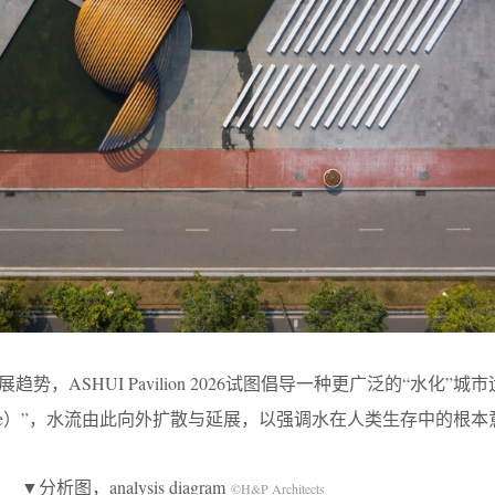
势，ASHUI Pavilion 2026试图倡导一种更广泛的“水化”城
rce）”，水流由此向外扩散与延展，以强调水在人类生存中的根本
▼分析图，analysis diagram
©H&P Architects