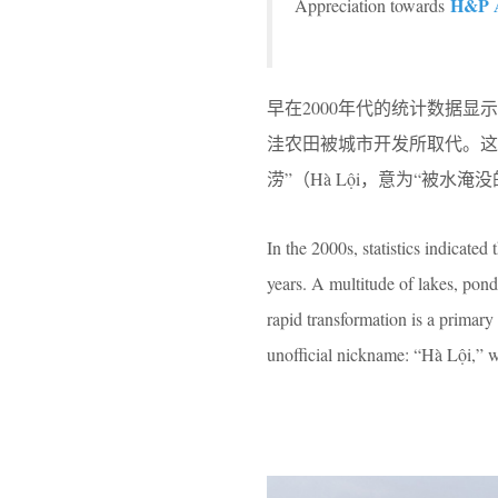
H&P A
Appreciation towards
早在2000年代的统计数据
洼农田被城市开发所取代。这
涝”（Hà Lội，意为“被水淹
In the 2000s, statistics indicated
years. A multitude of lakes, pond
rapid transformation is a primary 
unofficial nickname: “Hà Lội,” w