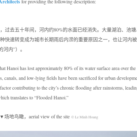
rchitects
for providing the following description:
显示，过去五十年间，河内约80%的水面已经消失。大量湖泊、池
种快速转变成为城市长期雨后内涝的重要原因之一，也让河内被
没的河内”）。
 that Hanoi has lost approximately 80% of its water surface area over the 
s, canals, and low-lying fields have been sacrificed for urban developm
factor contributing to the city’s chronic flooding after rainstorms, leading
hich translates to “Flooded Hanoi.”
▼场地鸟瞰，aerial view of the site
© Le Minh Hoang