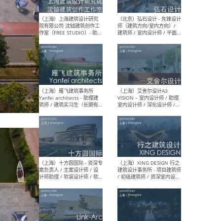
媒体运营设计师 / FF&E软装
/ 
设计师 / 深化设计师 / 实习
装设
生
（北京）SHUYAN design -
（上
项目负责人Project Manager
mea
/项目建筑师Project
/ 
Architect / 助理建筑师
师 
Assistant Architect / 创始
请）
人助理Founder's Assistant
/ 实习生Intern
（深圳）URBANUS 都市实践
（上
- 城市设计师 / 建筑师 / 景观
Atel
设计师 / 研究员
Arc
媒体
生（