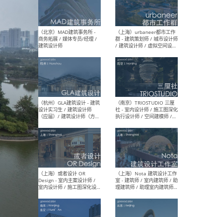
幕墙 / BIM / 成本 / 工程 / 运
生
营 / 品牌 / 观点views / 实习
等
（北京）MAT 超级建筑事务
（深圳
所 - 项目建筑师 / 初级建筑
景观
师/助理建筑师 / 室内建筑师
业设
/ 实习生
（北京）MAD建筑事务所 -
（上
商务拓展 / 媒体专员/经理 /
群 
建筑设计师
/ 
师 