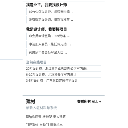
我是业主，我要找设计师
已有心仪设计师，请帮我搭线 →
没有选定设计师，请帮我推荐 →
我是设计师，我要接项目
非会员申请直购 · 699元/条 →
申请加入会员 · 最低89元/条 →
已缴纳年费会员登录入口 →
当前在线项目
20万设计费，浙江某企业总部办公区室内设计
6-10万设计费，北京某餐厅室内设计
3-5万设计费，广东某自建房住宅设计
建材
查看所有 ALL +
最新入驻材料与系统
钢结构廊架-板桁架-泰大建筑
门控系统-自动门-濠振机电