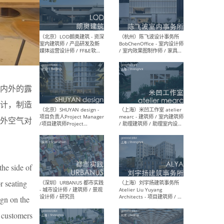
（南京/淮安）江苏美城建筑
（北
规划设计院有限公司 - 建筑方
务所
案设计师 / 商务经理 / 暖通
设计师 / 造价工程师
内外的露
（大理）之间建筑
（西
ArCONNECT – 项目建筑师 /
研究
计，制造
建筑师 / 助理建筑师 / 室内
主创
设计师 / 实习生
景观
外空气对
施工
the side of
（深圳）TOMO東木筑造 -
（广
r seating
室内设计师 / 资深深化设计
所 
师 / AIGC内容编辑(室内设计
理设
ign on the
方向) / 照明设计师 / 软装设
新媒
计师
生
e customers