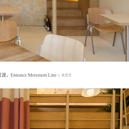
rance Movement Line
© 朱彦文