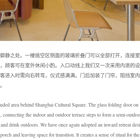
的僻静之处。一楼挑空区侧面的玻璃折叠门可以全部打开，连接室
区，顾客可在室外休闲小酌。入口动线上我们又一次采用内退的设
顾客进入时需向右转弯，仪式感满满。门后加装了门帘，阻挡室内
。
cluded area behind Shanghai Cultural Square. The glass folding door on 
ed, connecting the indoor and outdoor terrace steps to form a semi-outdoo
x and drink outdoors. We have once again adopted an inward retreat des
rch and leaving space for transition. It creates a sense of ritual for th