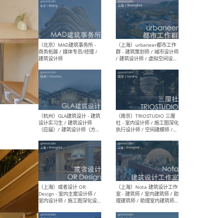
（杭州/青岛/上海/厦门/重
（上海
庆/成都）gad杰地设计 - 建
室 
筑 / 设备 / 城市设计 / 室内 /
计师
幕墙 / BIM / 成本 / 工程 / 运
生
营 / 品牌 / 观点views / 实习
等
（北京）MAT 超级建筑事务
（深圳
所 - 项目建筑师 / 初级建筑
景观
师/助理建筑师 / 室内建筑师
业设
/ 实习生
（北京）MAD建筑事务所 -
（上
商务拓展 / 媒体专员/经理 /
群 
建筑设计师
/ 
师 