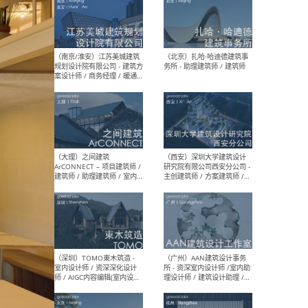
（杭州）GLA建筑设计 - 建筑
（南京
设计实习生 / 建筑设计师
社 
（应届）/ 建筑设计师（方案
执行
设计）/ 建筑设计师（施工
实习
图）/ 结构设计师 / 给排水设
计师
（上海）或者设计 OR
（上
Design - 室内主案设计师 /
室 -
室内设计师 / 施工图深化设
理建
计师 / 室内设计助理 / 新媒
实习
体运营
请）