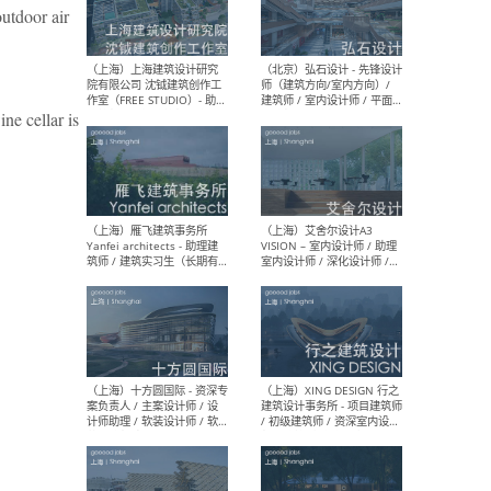
utdoor air
（北京）LOD朗奥建筑 - 资深
（杭
室内建筑师 / 产品研发及新
Bob
ellar is
媒体运营设计师 / FF&E软装
/ 
设计师 / 深化设计师 / 实习
装设
生
（北京）SHUYAN design -
（上
项目负责人Project Manager
mea
/项目建筑师Project
/ 
Architect / 助理建筑师
师 
Assistant Architect / 创始
请）
人助理Founder's Assistant
/ 实习生Intern
（深圳）URBANUS 都市实践
（上
- 城市设计师 / 建筑师 / 景观
Atel
设计师 / 研究员
Arc