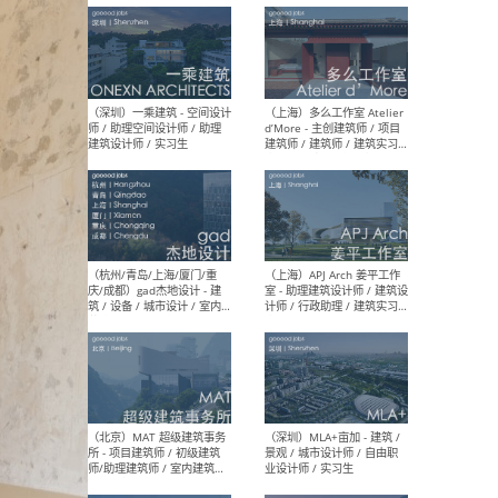
最新工作
按地区查看 ：
全部
|
北方
|
长江
|
华南
（上海）彬蔚致正建筑工作
（上海
室 – 项目建筑师 / 助理建筑
德佳
师 / 实习生
设计
（深圳）一乘建筑 - 空间设计
（上
师 / 助理空间设计师 / 助理
d’M
建筑设计师 / 实习生
建筑
生 