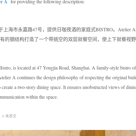
er A
for providing the following description:
馆位于上海市永嘉路47号，提供日咖夜酒的家庭式BISTRO。Atelier
有的钢结构打造了一个带挑空的双层就餐空间，使上下就餐视野
stro, is located at 47 Yongjia Road, Shanghai. A family-style bistro of
telier A continues the design philosophy of respecting the original bui
to create a two-story dining space. It ensures unobstructed views of dinin
communication within the space.
w
© 朱彦文