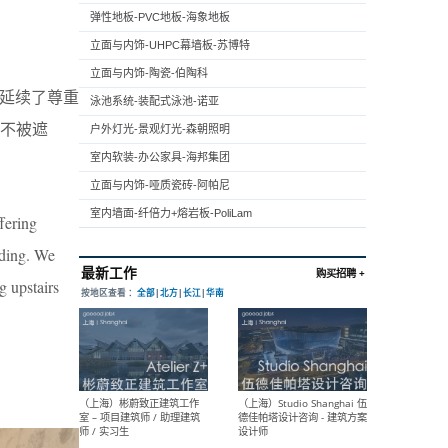
弹性地板-PVC地板-海象地板
立面与内饰-UHPC幕墙板-苏博特
立面与内饰-陶瓷-伯陶科
 A延续了尊重
泳池系统-装配式泳池-诺亚
不被遮
户外灯光-景观灯光-森朝照明
室内软装-办公家具-海邦集团
立面与内饰-哑质瓷砖-阿帕尼
室内墙面-纤倍力+熔岩板-PoliLam
fering
lding. We
g upstairs