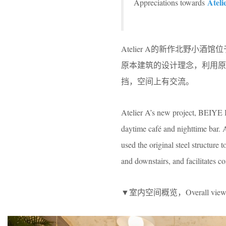
Ateli
Appreciations towards
Atelier A的新作北野小酒
原本建筑的设计理念，利用原
挡，空间上有交流。
Atelier A’s new project, BEIYE Bi
daytime café and nighttime bar. A
used the original steel structure 
and downstairs, and facilitates 
▼室内空间概览，Overall vie