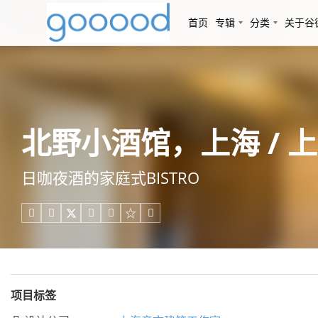
首页
专辑
分类
关于谷
北野小酒馆，上海 / 
日咖夜酒的家庭式BISTRO





项目标签