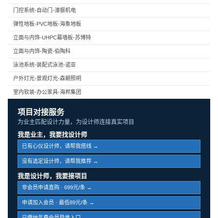
门控系统-自动门-濠振机电
弹性地板-PVC地板-海象地板
立面与内饰-UHPC幕墙板-苏博特
立面与内饰-陶瓷-伯陶科
泳池系统-装配式泳池-诺亚
户外灯光-景观灯光-森朝照明
室内软装-办公家具-海邦集团
项目对接服务
为业主匹配设计力量，为设计师连接真实项目
我是业主，我要找设计师
已有心仪设计师，请帮我搭线 →
没有选定设计师，请帮我推荐 →
我是设计师，我要接项目
非会员申请直购 · 699元/条 →
申请加入会员 · 最低89元/条 →
已缴纳年费会员登录入口 →