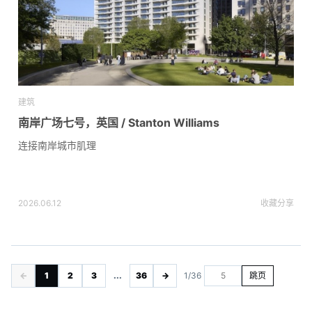
建筑
南岸广场七号，英国 / Stanton Williams
连接南岸城市肌理
2026.06.12
收藏
分享
←
1
2
3
...
36
→
1/36
跳页