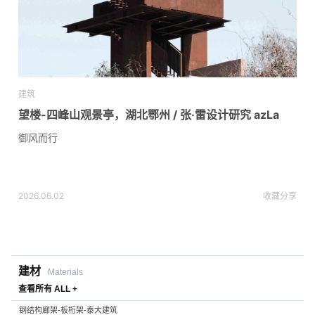
建筑
望楼-四峰山观景亭，湖北鄂州 / 张·雷设计研究 azLa
御风而行
2026.06.02
收藏
分享
建材
Materials
查看所有 ALL +
钢结构廊架-板桁架-泰大建筑