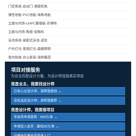
门控系统-自动门-濠振机电
弹性地板-PVC地板-海象地板
立面与内饰-UHPC幕墙板-苏博特
立面与内饰-陶瓷-伯陶科
泳池系统-装配式泳池-诺亚
户外灯光-景观灯光-森朝照明
室内软装-办公家具-海邦集团
项目对接服务
为业主匹配设计力量，为设计师连接真实项目
我是业主，我要找设计师
已有心仪设计师，请帮我搭线 →
没有选定设计师，请帮我推荐 →
我是设计师，我要接项目
非会员申请直购 · 699元/条 →
申请加入会员 · 最低89元/条 →
已缴纳年费会员登录入口 →