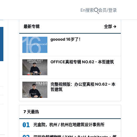
En
搜索
会员/登录
最新专辑
全部 →
gooood 16岁了！
OFFICE真相专辑 NO.62 - 本哲建筑
完整视频版：办公室真相 NO.62 – 本
哲建筑
级经理
7 天最热
01
光盒院，杭州 / 杭州在地建筑设计事务所
深圳自然博物馆 / 3XN + B+H Architects + 筑