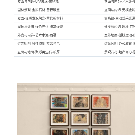
立面与内饰-U型玻璃-东驰能
立面与内饰-艺术砖-
园林景观-金属石材-善行雕塑
立面与内饰-无模金属
立面-轻质发泡陶瓷-置信新材料
窗系统-主动式采光通
屋顶与外墙-绿色光伏-隆基绿能
外皮与内饰-岩板-西
外皮与内饰-艺术水泥-西慕
室外地面-塑胶运动-
灯光照明-线性照明-蓝菲光电
灯光照明-办公教育-
立面与地面-聚砾再生石-柏厚
景观石材-地产商办-