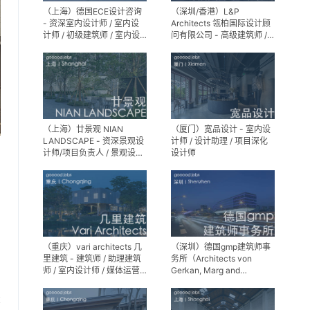
（上海）德国ECE设计咨询
（深圳/香港）L&P
- 资深室内设计师 / 室内设
Architects 瓴柏国际设计顾
计师 / 初级建筑师 / 室内设
问有限公司 - 高级建筑师 /
计师（后期）/ 建筑室内实
建筑设计师 / 资深别墅豪宅
习生
精装设计师
（上海）廿景观 NIAN
（厦门）宽品设计 - 室内设
LANDSCAPE - 资深景观设
计师 / 设计助理 / 项目深化
计师/项目负责人 / 景观设计
设计师
师 / 景观设计实习生
（重庆）vari architects 几
（深圳）德国gmp建筑师事
里建筑 - 建筑师 / 助理建筑
务所（Architects von
师 / 室内设计师 / 媒体运营
Gerkan, Marg and
专员 / 实习生
Partner）- 建筑实习生
享