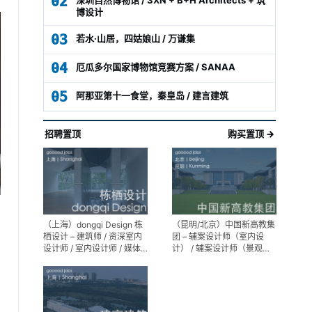
02
博设计
03
若水·山居，四姑娘山 / 万谦集
04
厄瓜多尔国家博物馆竞赛方案 / SANAA
05
阿那亚第十一食堂，秦皇岛 / 建言建筑
招聘置顶
购买置顶 →
（上海）dongqi Design 栋
（昆明/北京）中国新高教集
栖设计 – 建筑师 / 资深室内
团 – 辅案设计师（室内设
设计师 / 室内设计师 / 媒体
计） / 辅案设计师（景观设
及公共关系主管 / 设计实习
计）/ 生活空间组长/教学空
生（常年招聘）
间组长 / 平面设计高级经理 /
展陈设计高级经理