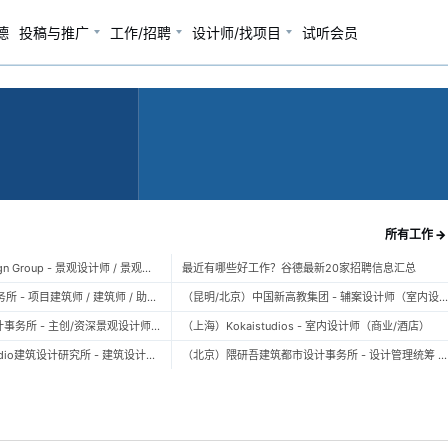
德
投稿与推广
工作/招聘
设计师/找项目
试听会员
所有工作 →
（上海）TOPO Design Group - 景观设计师 / 景观后期设计师 / 景观实习生
最近有哪些好工作？谷德最新20家招聘信息汇总
（北京）大屿建筑事务所 - 项目建筑师 / 建筑师 / 助理建筑师 / 实习建筑师
（昆明/北京）中国新高教集团 - 辅案设计师（室内设计） / 辅案设计师（景观设计）/ 生活空间组长/教学空间组长 / 平面设计高级经理 / 展陈设计高
（上海）FLO景观设计事务所 - 主创/资深景观设计师 / 景观设计师 / 设计实习生 / 商务行政助理 / 助理施工图设计师
（上海）Kokaistudios - 室内设计师（商业/酒店）
（北京）未/WAY Studio建筑设计研究所 - 建筑设计师 / 助理设计师/初级设计师 / 实习生 / 办公室行政与商务助理
（北京）隈研吾建筑都市设计事务所 - 设计管理统筹 / 全职建筑设计师 / 实习生