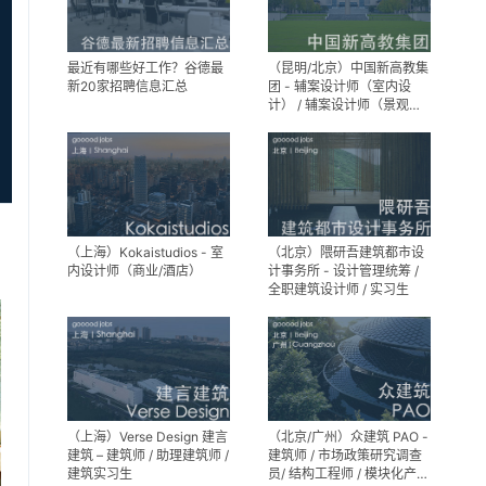
最近有哪些好工作？谷德最
（昆明/北京）中国新高教集
新20家招聘信息汇总
团 - 辅案设计师（室内设
计） / 辅案设计师（景观设
计）/ 生活空间组长/教学空
间组长 / 平面设计高级经理 /
展陈设计高级经理
（上海）Kokaistudios - 室
（北京）隈研吾建筑都市设
内设计师（商业/酒店）
计事务所 - 设计管理统筹 /
全职建筑设计师 / 实习生
（上海）Verse Design 建言
（北京/广州）众建筑 PAO -
建筑 – 建筑师 / 助理建筑师 /
建筑师 / 市场政策研究调查
建筑实习生
员/ 结构工程师 / 模块化产品