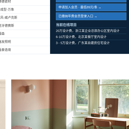
赛德瓷材
申请加入会员 · 最低89元/条 →
成型-万象
已缴纳年费会员登录入口 →
风-威卢克斯
当前在线项目
班牙德赛斯
20万设计费，浙江某企业总部办公区室内设计
绿森
6-10万设计费，北京某餐厅室内设计
遍发照明
3 - 5万设计费，广东某自建房住宅设计
磊泰造境