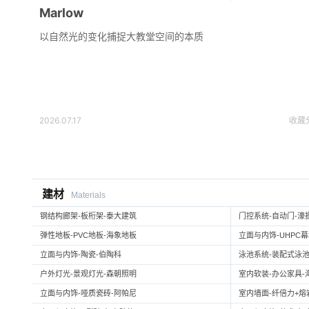
Marlow
以自然光的变化捕捉大教堂空间的本质
2026.07.17
收藏
建材
Materials
钢结构廊架-板桁架-泰大建筑
门控系统-自动门-濠
弹性地板-PVC地板-海象地板
立面与内饰-UHPC
立面与内饰-陶瓷-伯陶科
泳池系统-装配式泳池
户外灯光-景观灯光-森朝照明
室内软装-办公家具-
立面与内饰-哑质瓷砖-阿帕尼
室内墙面-纤倍力+熔岩板