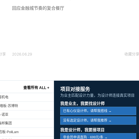
回应金融城节奏的复合餐厅
分享
2026.06.29
收藏
分
查看所有 ALL +
项目对接服务
为业主匹配设计力量，为设计师连接真实项目
振机电
我是业主，我要找设计师
幕墙板-苏博特
已有心仪设计师，请帮我搭线 →
-诺亚
没有选定设计师，请帮我推荐 →
海邦集团
我是设计师，我要接项目
-PoliLam
非会员申请直购 · 699元/条 →