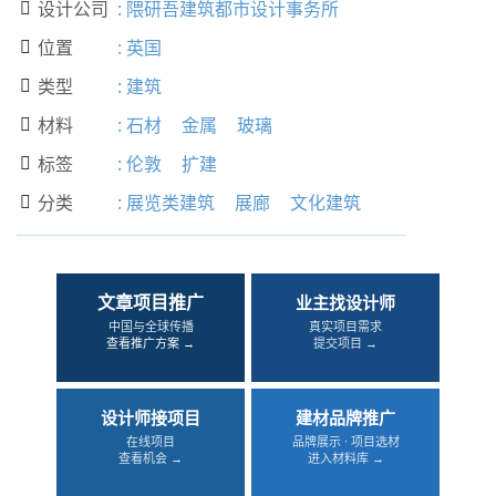
设计公司
:
隈研吾建筑都市设计事务所

位置
:
英国

类型
:
建筑

材料
:
石材
金属
玻璃

标签
:
伦敦
扩建

分类
:
展览类建筑
展廊
文化建筑

文章项目推广
业主找设计师
中国与全球传播
真实项目需求
查看推广方案 →
提交项目 →
设计师接项目
建材品牌推广
在线项目
品牌展示 · 项目选材
查看机会 →
进入材料库 →