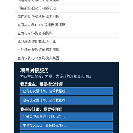
钢结构廊架-板桁架-泰大建筑
门控系统-自动门-濠振机电
弹性地板-PVC地板-海象地板
立面与内饰-UHPC幕墙板-苏博特
立面与内饰-陶瓷-伯陶科
泳池系统-装配式泳池-诺亚
户外灯光-景观灯光-森朝照明
室内软装-办公家具-海邦集团
项目对接服务
为业主匹配设计力量，为设计师连接真实项目
我是业主，我要找设计师
已有心仪设计师，请帮我搭线 →
没有选定设计师，请帮我推荐 →
我是设计师，我要接项目
非会员申请直购 · 699元/条 →
申请加入会员 · 最低89元/条 →