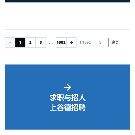
←
1
2
3
...
1692
→
1/1692
跳页
→
求职与招人
上谷德招聘