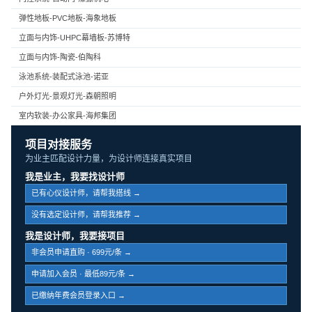
弹性地板-PVC地板-海象地板
立面与内饰-UHPC幕墙板-苏博特
立面与内饰-陶瓷-伯陶科
泳池系统-装配式泳池-诺亚
户外灯光-景观灯光-森朝照明
室内软装-办公家具-海邦集团
项目对接服务
为业主匹配设计力量，为设计师连接真实项目
我是业主，我要找设计师
已有心仪设计师，请帮我搭线 →
没有选定设计师，请帮我推荐 →
我是设计师，我要接项目
非会员申请直购 · 699元/条 →
申请加入会员 · 最低89元/条 →
已缴纳年费会员登录入口 →