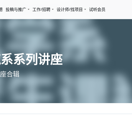
德
投稿与推广
工作/招聘
设计师/找项目
试听会员
筑系系列讲座
座合辑