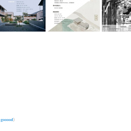
 gooood
）