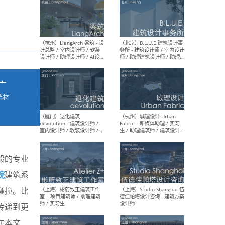
最新工作
按地区查看 ：
全部
|
北方
|
长江
|
华南
广
（杭州）LiangArch 梁筑 - 设
（北
计总监 / 室内设计师 / 软装
务所
选材
设计师 / 助理设计师 / AI设计
师 
→
师 / 施工图深化设计师 / 品
室内
牌商务总助
般的专业
（厦门）退化建筑
（杭
院
建筑系
devolution - 建筑设计师 /
Fab
室内设计师 / 软装设计师 /
生 
碰撞。比
项目统筹 / 合伙人助理
师
传递到更
在本文