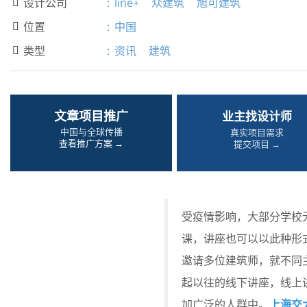
设计公司
:
line+
众建筑
旭可建筑

位置
:
中国

类型
:
资讯
建筑

文章项目推广
业主找设计师
中国与全球传播
真实项目需求
查看推广方案 →
提交项目 →
受疫情影响，大部分学校
课，讲座也可以以此种形式开
邀请多位建筑师，就不同
起以往的线下讲座，线上
上海交
加广泛的人群中。