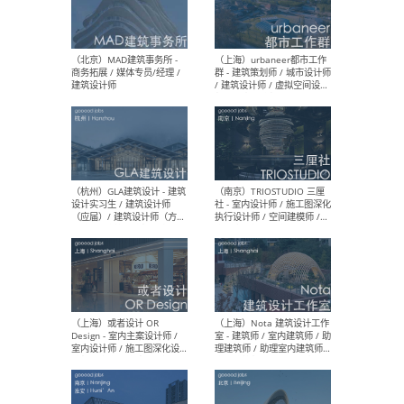
幕墙 / BIM / 成本 / 工程 / 运
生
营 / 品牌 / 观点views / 实习
等
（北京）MAT 超级建筑事务
（深圳
所 - 项目建筑师 / 初级建筑
景观
师/助理建筑师 / 室内建筑师
业设
/ 实习生
（北京）MAD建筑事务所 -
（上
商务拓展 / 媒体专员/经理 /
群 
建筑设计师
/ 
师 