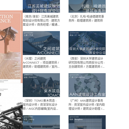
（杭州）GLA建筑设计 - 建筑
（南京
设计实习生 / 建筑设计师
社 
（应届）/ 建筑设计师（方案
执行
设计）/ 建筑设计师（施工
实习
图）/ 结构设计师 / 给排水设
计师
（上海）或者设计 OR
（上
Design - 室内主案设计师 /
室 -
室内设计师 / 施工图深化设
理建
计师 / 室内设计助理 / 新媒
实习
体运营
请）
（南京/淮安）江苏美城建筑
（北
规划设计院有限公司 - 建筑方
务所
案设计师 / 商务经理 / 暖通
设计师 / 造价工程师