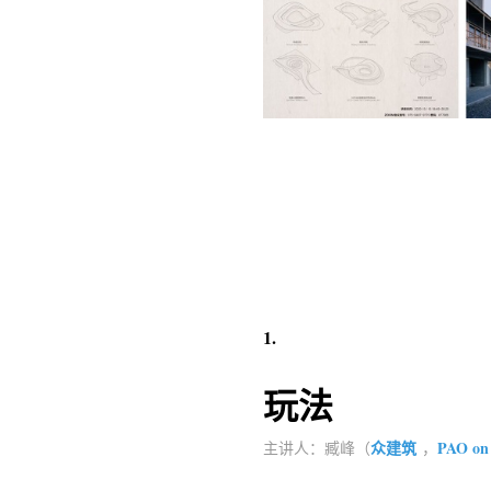
1.
玩法
众建筑
PAO
on
主讲人：臧峰（
，