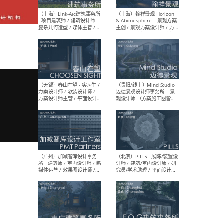
（上海）上海建筑设计研究
（北
院有限公司 沈钺建筑创作工
师（
作室（FREE STUDIO）- 助理
建筑
建筑师 / 驻场建筑师 / 实习
设计
生
实习
（上海）雁飞建筑事务所
（上
Yanfei architects - 助理建
VIS
筑师 / 建筑实习生（长期有
室内
效）
软装
（上海）十方圆国际 - 资深专
（上海
案负责人 / 主案设计师 / 设
建筑
计师助理 / 软装设计师 / 软
/ 
装设计师助理
师 