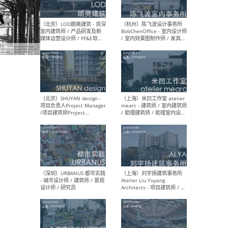
（大理）之间建筑
（西
ArCONNECT – 项目建筑师 /
研究
建筑师 / 助理建筑师 / 室内
主创
设计师 / 实习生
景观
施工
（深圳）TOMO東木筑造 -
（广
室内设计师 / 资深深化设计
所 
师 / AIGC内容编辑(室内设计
理设
方向) / 照明设计师 / 软装设
新媒
计师
生
（北京）LOD朗奥建筑 - 资深
（杭
室内建筑师 / 产品研发及新
Bob