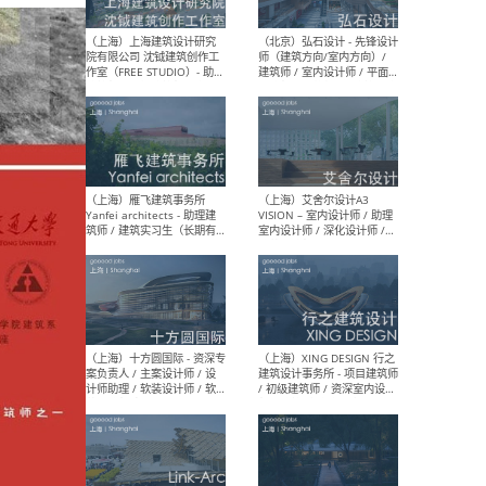
媒体运营设计师 / FF&E软装
/ 
设计师 / 深化设计师 / 实习
装设
生
（北京）SHUYAN design -
（上
项目负责人Project Manager
mea
/项目建筑师Project
/ 
Architect / 助理建筑师
师 
Assistant Architect / 创始
请）
人助理Founder's Assistant
/ 实习生Intern
（深圳）URBANUS 都市实践
（上
- 城市设计师 / 建筑师 / 景观
Atel
设计师 / 研究员
Arc
媒体
生（