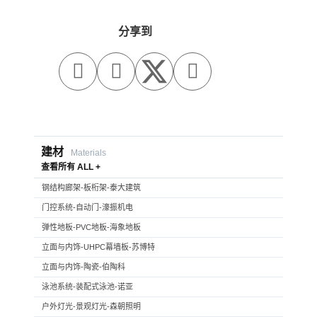
分享到



建材
Materials
查看所有 ALL +
钢结构廊架-板桁架-泰大建筑
门控系统-自动门-濠振机电
弹性地板-PVC地板-海象地板
立面与内饰-UHPC幕墙板-苏博特
立面与内饰-陶瓷-伯陶科
泳池系统-装配式泳池-诺亚
户外灯光-景观灯光-森朝照明