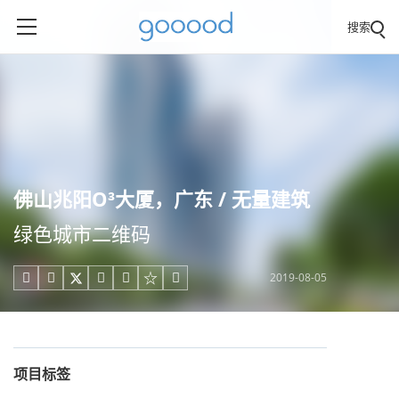
搜索
佛山兆阳O³大厦，广东 / 无量建筑
绿色城市二维码
2019-08-05





项目标签