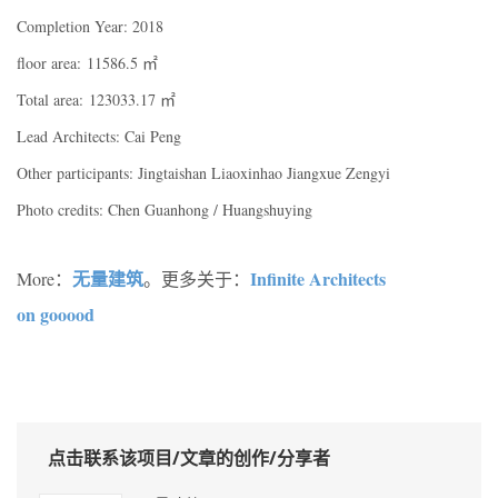
Completion Year: 2018
floor area: 11586.5 ㎡
Total area: 123033.17 ㎡
Lead Architects: Cai Peng
Other participants: Jingtaishan Liaoxinhao Jiangxue Zengyi
Photo credits: Chen Guanhong / Huangshuying
无量建筑
Infinite Architects
More：
。更多关于：
on gooood
点击联系该项目/文章的创作/分享者