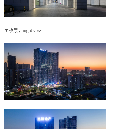
▼夜景，night view