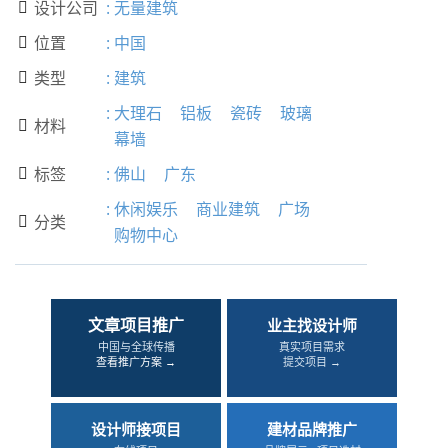
设计公司
:
无量建筑

位置
:
中国

类型
:
建筑

:
大理石
铝板
瓷砖
玻璃
材料

幕墙
标签
:
佛山
广东

:
休闲娱乐
商业建筑
广场
分类

购物中心
文章项目推广
业主找设计师
中国与全球传播
真实项目需求
查看推广方案 →
提交项目 →
设计师接项目
建材品牌推广