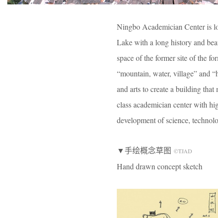
Ningbo Academician Center is lo
Lake with a long history and bea
space of the former site of the f
“mountain, water, village” and “h
and arts to create a building that
class academician center with hig
development of science, technol
▼手绘概念草图
©TJAD
Hand drawn concept sketch