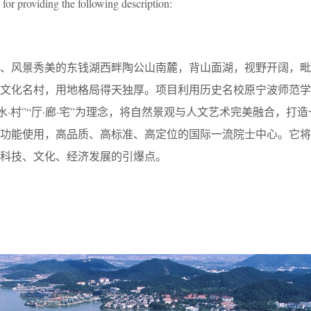
for providing the following description:
、风景秀美的东钱湖西畔陶公山南麓，背山面湖，视野开阔，毗
史文化名村，用地格局得天独厚。项目利用历史名校原宁波师范学
水·村”“厅·廊·宅”为理念，将自然景观与人文艺术完美融合，打
种功能使用，高品质、高标准、高定位的国际一流院士中心。它将
科技、文化、经济发展的引爆点。