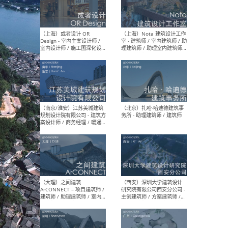
师 
（杭州）GLA建筑设计 - 建筑
（南京
设计实习生 / 建筑设计师
社 
（应届）/ 建筑设计师（方案
执行
设计）/ 建筑设计师（施工
实习
图）/ 结构设计师 / 给排水设
计师
（上海）或者设计 OR
（上
Design - 室内主案设计师 /
室 -
室内设计师 / 施工图深化设
理建
计师 / 室内设计助理 / 新媒
实习
体运营
请）