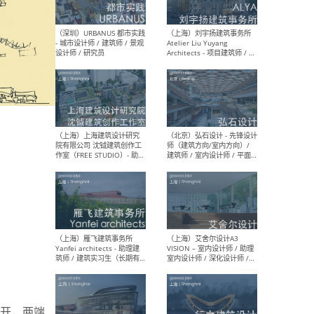
（北京）LOD朗奥建筑 - 资深
（杭
室内建筑师 / 产品研发及新
Bob
媒体运营设计师 / FF&E软装
/ 
设计师 / 深化设计师 / 实习
装设
生
（北京）SHUYAN design -
（上
项目负责人Project Manager
mea
/项目建筑师Project
/ 
Architect / 助理建筑师
师 
Assistant Architect / 创始
请）
人助理Founder's Assistant
/ 实习生Intern
（深圳）URBANUS 都市实践
（上
- 城市设计师 / 建筑师 / 景观
Atel
开，两端