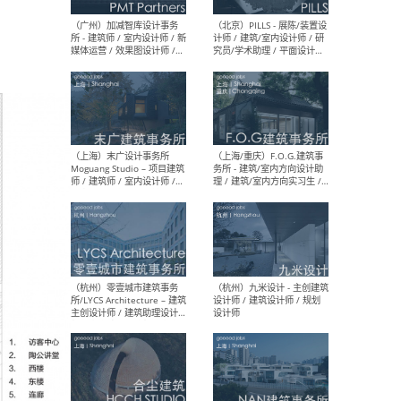
（上海）十方圆国际 - 资深专
（上海
案负责人 / 主案设计师 / 设
建筑
计师助理 / 软装设计师 / 软
/ 
装设计师助理
师 
（上海）Link-Arc建筑事务所
（上
- 项目建筑师 / 建筑设计师 –
& A
复杂几何造型 / 媒体主管 /
主创
学术研究专员 / 实习生计划
案深
软装
（方
（无锡）春山在望 - 实习生 /
（贵阳
方案设计师 / 软装设计师 /
迈德
方案设计师主管 / 平面设计
观设
师
可）