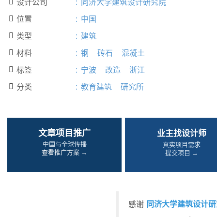
设计公司
:
同济大学建筑设计研究院

位置
:
中国

类型
:
建筑

材料
:
钢
砖石
混凝土

标签
:
宁波
改造
浙江

分类
:
教育建筑
研究所

文章项目推广
业主找设计师
中国与全球传播
真实项目需求
查看推广方案 →
提交项目 →
同济大学建筑设计研
感谢