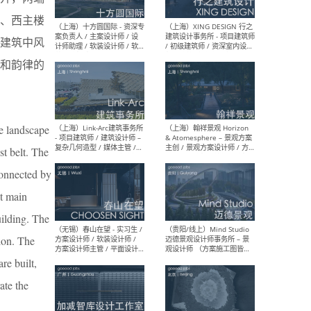
设计师 / 研究员
Arc
媒体
、西主楼
生（
始建筑中风
局和韵律的
（上海）上海建筑设计研究
（北
院有限公司 沈钺建筑创作工
师（
作室（FREE STUDIO）- 助理
建筑
he landscape
建筑师 / 驻场建筑师 / 实习
设计
生
实习
st belt. The
connected by
st main
（上海）雁飞建筑事务所
（上
uilding. The
Yanfei architects - 助理建
VIS
tion. The
筑师 / 建筑实习生（长期有
室内
效）
软装
re built,
ate the