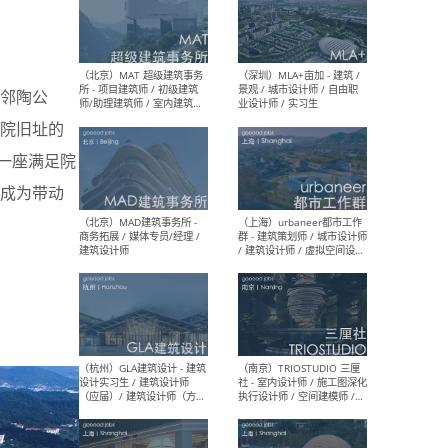
（杭州/青岛/上海/厦门/重
（上海
庆/成都）gad杰地设计 - 建
室 
邻陶公
筑 / 设备 / 城市设计 / 室内 /
计师
幕墙 / BIM / 成本 / 工程 / 运
生
院旧址的
营 / 品牌 / 观点views / 实习
等
造一座满足院
成为带动
（北京）MAT 超级建筑事务
（深圳
所 - 项目建筑师 / 初级建筑
景观
师/助理建筑师 / 室内建筑师
业设
/ 实习生
（北京）MAD建筑事务所 -
（上
商务拓展 / 媒体专员/经理 /
群 
建筑设计师
/ 