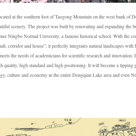
cated at the southern foot of Taogong Mountain on the west bank of 
utiful scenery. The project was built by renovating and expanding the b
ormer Ningbo Normal University, a famous historical school. With the co
all, corridor and house”, it perfectly integrates natural landscapes with
 meets the needs of academicians for scientific research and innovation. I
h quality, high standard and high positioning. It will become a tipping p
ogy, culture and economy in the entire Dongqian Lake area and even N