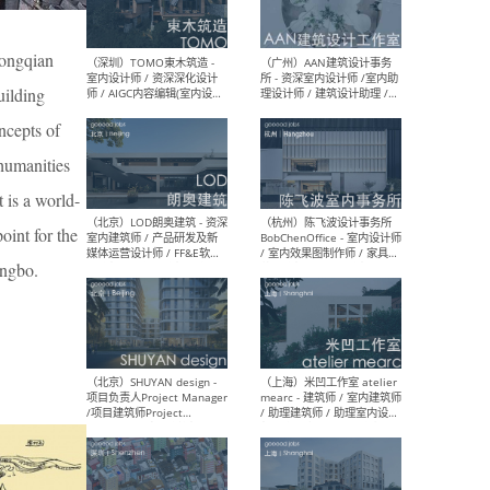
（南京/淮安）江苏美城建筑
（北
规划设计院有限公司 - 建筑方
务所
案设计师 / 商务经理 / 暖通
Dongqian
设计师 / 造价工程师
uilding
ncepts of
 humanities
t is a world-
（大理）之间建筑
（西
ArCONNECT – 项目建筑师 /
研究
oint for the
建筑师 / 助理建筑师 / 室内
主创
设计师 / 实习生
景观
ingbo.
施工
（深圳）TOMO東木筑造 -
（广
室内设计师 / 资深深化设计
所 
师 / AIGC内容编辑(室内设计
理设
方向) / 照明设计师 / 软装设
新媒
计师
生