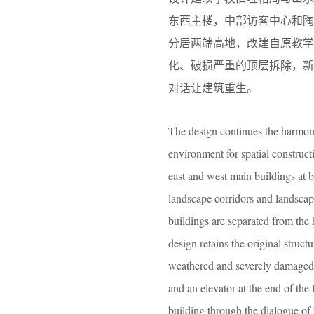
东西主楼，中部访客中心和
分居两端高地，改建自原教学
化、破损严重的顶层拆除，新
对话让建筑重生。
The design continues the harmoni
environment for spatial construct
east and west main buildings at b
landscape corridors and landscap
buildings are separated from the 
design retains the original struct
weathered and severely damaged to
and an elevator at the end of th
building through the dialogue of