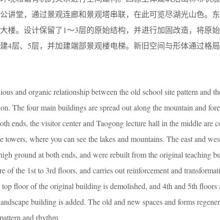
陶公讲堂，通过景观连廊和景观塔串联，在此可览尽湖光山色。东
大楼。设计保留了1～3层的原始结构，并进行加固改造，将原
建4层、5层，并加建端部景观楼电梯。新旧空间与形体通过格
ous and organic relationship between the old school site pattern and t
ion. The four main buildings are spread out along the mountain and fore
oth ends, the visitor center and Taogong lecture hall in the middle are 
e towers, where you can see the lakes and mountains. The east and we
high ground at both ends, and were rebuilt from the original teaching b
ure of the 1st to 3rd floors, and carries out reinforcement and transforma
p floor of the original building is demolished, and 4th and 5th floors a
e landscape building is added. The old and new spaces and forms regener
 pattern and rhythm.