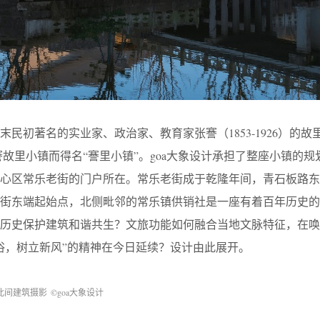
民初著名的实业家、政治家、教育家张謇（1853-1926）的故
謇故里小镇而得名“謇里小镇”。goa大象设计承担了整座小镇的规
心区常乐老街的门户所在。常乐老街成于乾隆年间，青石板路东西
老街东端起始点，北侧毗邻的常乐镇供销社是一座有着百年历史的
的历史保护建筑和谐共生？文旅功能如何融合当地文脉特征，在唤
俗，树立新风”的精神在今日延续？设计由此展开。
此间建筑摄影
©goa大象设计