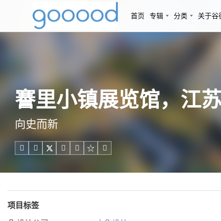
首页
专辑
分类
关于谷
謇里小镇展览馆，江苏南
向史而新





项目标签