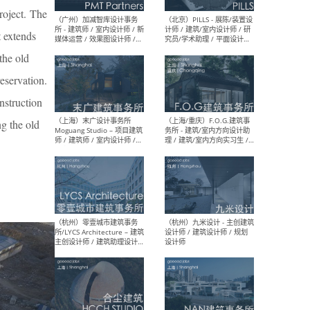
roject. The
（上海）十方圆国际 - 资深专
（上海
t extends
案负责人 / 主案设计师 / 设
建筑
计师助理 / 软装设计师 / 软
/ 
the old
装设计师助理
师 
eservation.
nstruction
ng the old
（上海）Link-Arc建筑事务所
（上
- 项目建筑师 / 建筑设计师 –
& A
复杂几何造型 / 媒体主管 /
主创
学术研究专员 / 实习生计划
案深
软装
（方
（无锡）春山在望 - 实习生 /
（贵阳
方案设计师 / 软装设计师 /
迈德
方案设计师主管 / 平面设计
观设
师
可）