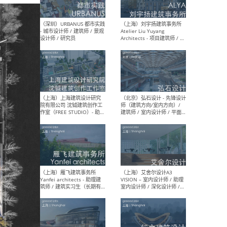
（北京）LOD朗奥建筑 - 资深
（杭
室内建筑师 / 产品研发及新
Bob
媒体运营设计师 / FF&E软装
/ 
设计师 / 深化设计师 / 实习
装设
生
（北京）SHUYAN design -
（上
项目负责人Project Manager
mea
/项目建筑师Project
/ 
Architect / 助理建筑师
师 
Assistant Architect / 创始
请）
人助理Founder's Assistant
/ 实习生Intern
（深圳）URBANUS 都市实践
（上
- 城市设计师 / 建筑师 / 景观
Atel