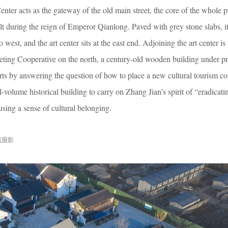
enter acts as the gateway of the old main street, the core of the whole p
lt during the reign of Emperor Qianlong. Paved with grey stone slabs, i
west, and the art center sits at the east end. Adjoining the art center is 
ng Cooperative on the north, a century-old wooden building under pr
arts by answering the question of how to place a new cultural tourism co
l-volume historical building to carry on Zhang Jian’s spirit of “eradicati
sing a sense of cultural belonging.
筑摄影