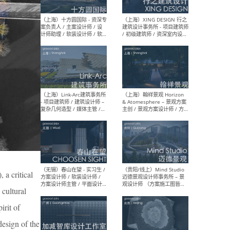
设计师 / 研究员
Arc
媒体
生（
（上海）上海建筑设计研究
（北
院有限公司 沈钺建筑创作工
师（
作室（FREE STUDIO）- 助理
建筑
建筑师 / 驻场建筑师 / 实习
设计
生
实习
（上海）雁飞建筑事务所
（上
Yanfei architects - 助理建
VIS
a critical
筑师 / 建筑实习生（长期有
室内
效）
软装
 cultural
irit of
esign of the