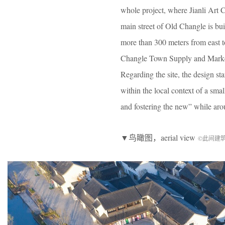
whole project, where Jianli Art C
main street of Old Changle is bui
more than 300 meters from east to 
Changle Town Supply and Marketi
Regarding the site, the design st
within the local context of a smal
and fostering the new” while arou
▼鸟瞰图，aerial view
©此间建