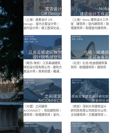
师 
（杭州）GLA建筑设计 - 建筑
（南京
设计实习生 / 建筑设计师
社 
（应届）/ 建筑设计师（方案
执行
设计）/ 建筑设计师（施工
实习
图）/ 结构设计师 / 给排水设
计师
（上海）或者设计 OR
（上
Design - 室内主案设计师 /
室 -
室内设计师 / 施工图深化设
理建
计师 / 室内设计助理 / 新媒
实习
体运营
请）