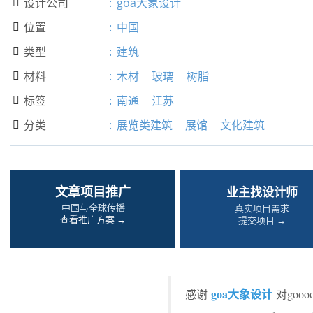
设计公司
:
goa大象设计

位置
:
中国

类型
:
建筑

材料
:
木材
玻璃
树脂

标签
:
南通
江苏

分类
:
展览类建筑
展馆
文化建筑

文章项目推广
业主找设计师
中国与全球传播
真实项目需求
查看推广方案 →
提交项目 →
goa大象设计
感谢
对goo