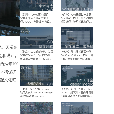
（南京/淮安）江苏美城建筑
（北
规划设计院有限公司 - 建筑方
务所
案设计师 / 商务经理 / 暖通
设计师 / 造价工程师
里。因常乐
（大理）之间建筑
（西
ArCONNECT – 项目建筑师 /
研究
划和设计，
建筑师 / 助理建筑师 / 室内
主创
设计师 / 实习生
景观
延伸300
施工
木构保护
起文化归
（深圳）TOMO東木筑造 -
（广
室内设计师 / 资深深化设计
所 
师 / AIGC内容编辑(室内设计
理设
方向) / 照明设计师 / 软装设
新媒
计师
生