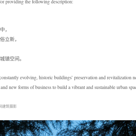
or providing the following description:
中，
俗立新，
城镇空间。
onstantly evolving, historic buildings’ preservation and revitalization n
ra and new forms of business to build a vibrant and sustainable urban spa
间建筑摄影