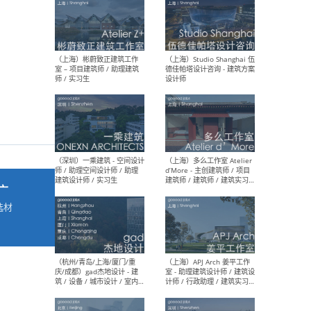
最新工作
按地区查看 ：
全部
|
北方
|
长江
|
华南
（上海）彬蔚致正建筑工作
（上海
室 – 项目建筑师 / 助理建筑
德佳
师 / 实习生
设计
广
选材
→
（深圳）一乘建筑 - 空间设计
（上
师 / 助理空间设计师 / 助理
d’M
建筑设计师 / 实习生
建筑
生 