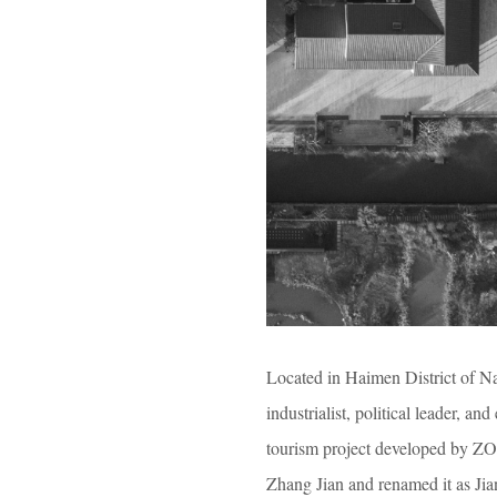
Located in Haimen District of N
industrialist, political leader, a
tourism project developed by ZOI
Zhang Jian and renamed it as Ji