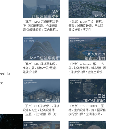
（杭州/青岛/上海/厦门/重
（上海
庆/成都）gad杰地设计 - 建
室 
筑 / 设备 / 城市设计 / 室内 /
计师
幕墙 / BIM / 成本 / 工程 / 运
生
营 / 品牌 / 观点views / 实习
等
（北京）MAT 超级建筑事务
（深圳
所 - 项目建筑师 / 初级建筑
景观
eed to
师/助理建筑师 / 室内建筑师
业设
/ 实习生
ce.
（北京）MAD建筑事务所 -
（上
商务拓展 / 媒体专员/经理 /
群 
建筑设计师
/ 