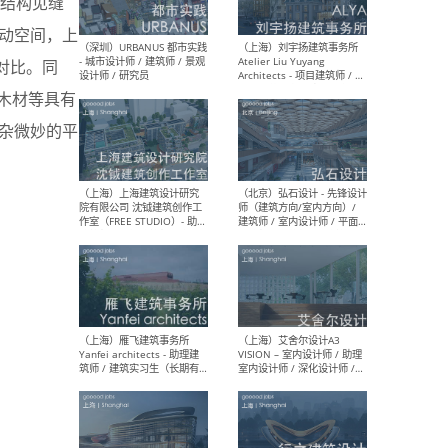
结构见缝
动空间，上
对比。同
（北京）LOD朗奥建筑 - 资深
（杭
室内建筑师 / 产品研发及新
Bob
木材等具有
媒体运营设计师 / FF&E软装
/ 
杂微妙的平
设计师 / 深化设计师 / 实习
装设
生
（北京）SHUYAN design -
（上
项目负责人Project Manager
mea
/项目建筑师Project
/ 
Architect / 助理建筑师
师 
Assistant Architect / 创始
请）
人助理Founder's Assistant
/ 实习生Intern
（深圳）URBANUS 都市实践
（上
- 城市设计师 / 建筑师 / 景观
Atel