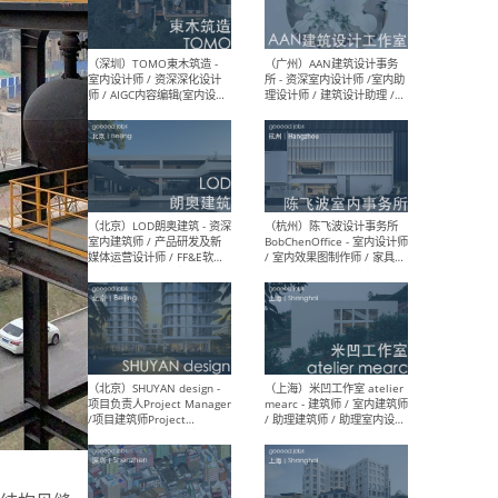
（南京/淮安）江苏美城建筑
（北
规划设计院有限公司 - 建筑方
务所
案设计师 / 商务经理 / 暖通
设计师 / 造价工程师
（大理）之间建筑
（西
ArCONNECT – 项目建筑师 /
研究
建筑师 / 助理建筑师 / 室内
主创
设计师 / 实习生
景观
施工
（深圳）TOMO東木筑造 -
（广
室内设计师 / 资深深化设计
所 
师 / AIGC内容编辑(室内设计
理设
方向) / 照明设计师 / 软装设
新媒
计师
生