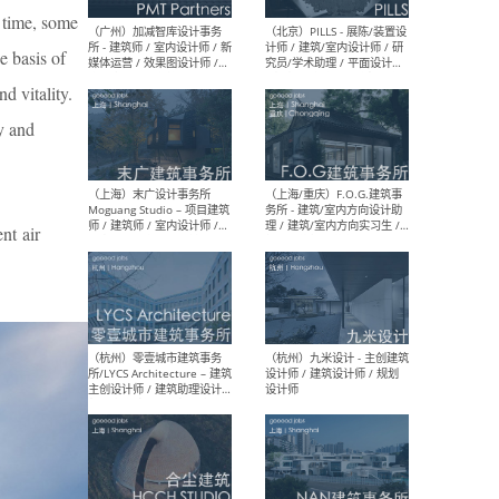
 time, some
（上海）十方圆国际 - 资深专
（上海
 basis of
案负责人 / 主案设计师 / 设
建筑
计师助理 / 软装设计师 / 软
/ 
d vitality.
装设计师助理
师 
y and
（上海）Link-Arc建筑事务所
（上
t air
- 项目建筑师 / 建筑设计师 –
& A
复杂几何造型 / 媒体主管 /
主创
学术研究专员 / 实习生计划
案深
软装
（方
（无锡）春山在望 - 实习生 /
（贵阳
方案设计师 / 软装设计师 /
迈德
方案设计师主管 / 平面设计
观设
师
可）