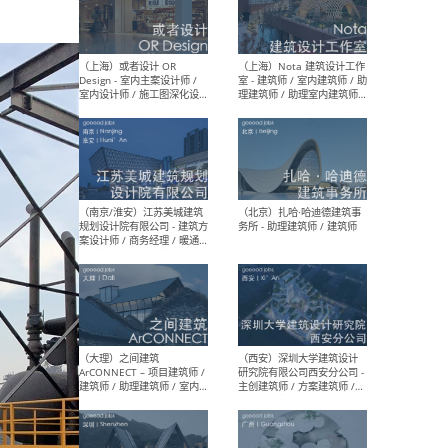
师 
（杭州）GLA建筑设计 - 建筑
（南京
设计实习生 / 建筑设计师
社 
（应届）/ 建筑设计师（方案
执行
设计）/ 建筑设计师（施工
实习
图）/ 结构设计师 / 给排水设
计师
（上海）或者设计 OR
（上
Design - 室内主案设计师 /
室 -
室内设计师 / 施工图深化设
理建
计师 / 室内设计助理 / 新媒
实习
体运营
请）