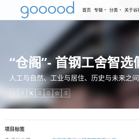
首页
专辑
分类
关于谷
“仓阁”- 首钢工舍智
人工与自然、工业与居住、历史与未来之间





项目标签