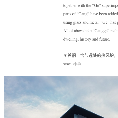
together with the “Ge” superimpo
parts of “Cang” have been added
using glass and metal, “Ge” has p
All of above help “Cangge” realiz
dwelling, history and future.
▼首钢工舍与远处的热风炉，the Holiday I
stove
©陈颢