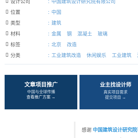
设计公司
:
中国建筑设计研究院有限公司

位置
:
中国

类型
:
建筑

材料
:
金属
钢
混凝土
玻璃

标签
:
北京
改造

分类
:
工业建筑改造
休闲娱乐
工业建筑

文章项目推广
业主找设计师
中国与全球传播
真实项目需求
查看推广方案 →
提交项目 →
中国建筑设计研究院
感谢