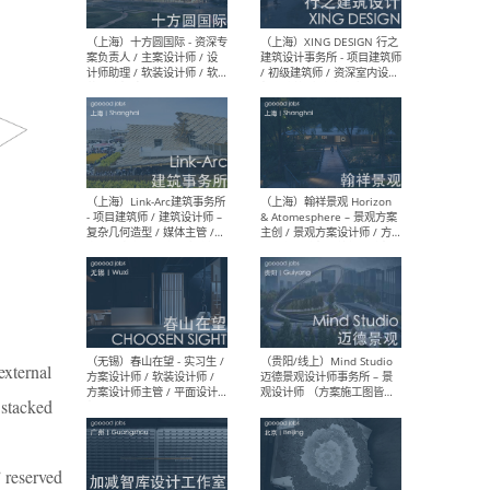
设计师 / 研究员
Arc
媒体
生（
（上海）上海建筑设计研究
（北
院有限公司 沈钺建筑创作工
师（
作室（FREE STUDIO）- 助理
建筑
建筑师 / 驻场建筑师 / 实习
设计
生
实习
（上海）雁飞建筑事务所
（上
Yanfei architects - 助理建
VIS
external
筑师 / 建筑实习生（长期有
室内
效）
软装
 stacked
 reserved