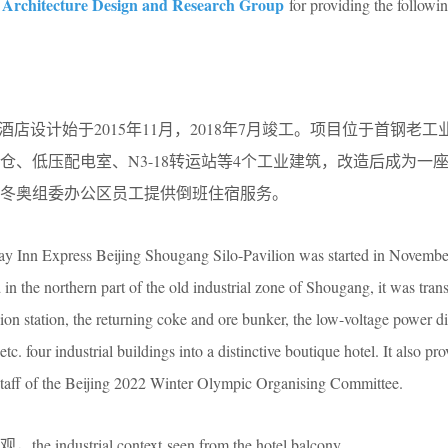
 Architecture Design and Research Group
for providing the followi
酒店设计始于2015年11月，2018年7月竣工。项目位于首钢老
仓、低压配电室、N3-18转运站等4个工业建筑，改造后成为一
22冬奥组委办公区员工提供倒班住宿服务。
y Inn Express Beijing Shougang Silo-Pavilion was started in Novembe
in the northern part of the old industrial zone of Shougang, it was tra
sion station, the returning coke and ore bunker, the low-voltage power di
tc. four industrial buildings into a distinctive boutique hotel. It also pro
staff of the Beijing 2022 Winter Olympic Organising Committee.
trial context seen from the hotel balcony