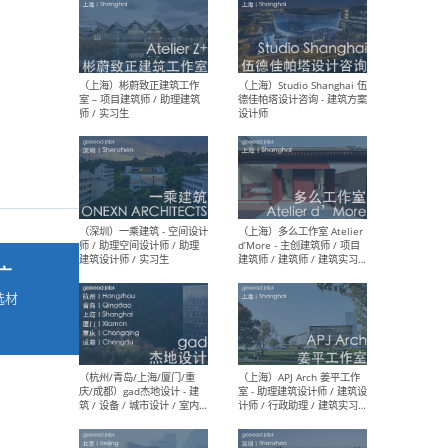
最新工作
按地区查看 ：
全部
|
北方
|
长江
|
华南
（上海）彬蔚致正建筑工作
（上海
室 – 项目建筑师 / 助理建筑
德佳
师 / 实习生
设计
广
选材
→
（深圳）一乘建筑 - 空间设计
（上
师 / 助理空间设计师 / 助理
d’M
建筑设计师 / 实习生
建筑
生 