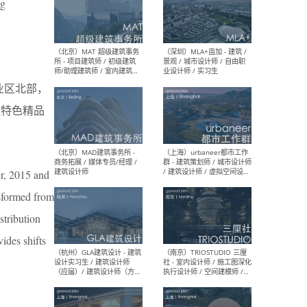
ng
（杭州/青岛/上海/厦门/重
（上海
庆/成都）gad杰地设计 - 建
室 
筑 / 设备 / 城市设计 / 室内 /
计师
幕墙 / BIM / 成本 / 工程 / 运
生
工业区北部，
营 / 品牌 / 观点views / 实习
等
座特色精品
（北京）MAT 超级建筑事务
（深圳
所 - 项目建筑师 / 初级建筑
景观
r, 2015 and
师/助理建筑师 / 室内建筑师
业设
/ 实习生
nsformed from
stribution
vides shifts
（北京）MAD建筑事务所 -
（上
商务拓展 / 媒体专员/经理 /
群 
建筑设计师
/ 