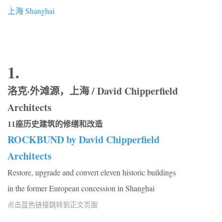
上海 Shanghai
1.
洛克·外滩源，上海 / David Chipperfield
Architects
11座历史建筑的修缮和改造
ROCKBUND by David Chipperfield
Architects
Restore, upgrade and convert eleven historic buildings
in the former European concession in Shanghai
点击蓝色链接跳转到正文页面