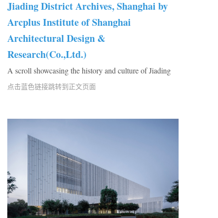
Jiading District Archives, Shanghai by
Arcplus Institute of Shanghai
Architectural Design &
Research(Co.,Ltd.)
A scroll showcasing the history and culture of Jiading
点击蓝色链接跳转到正文页面