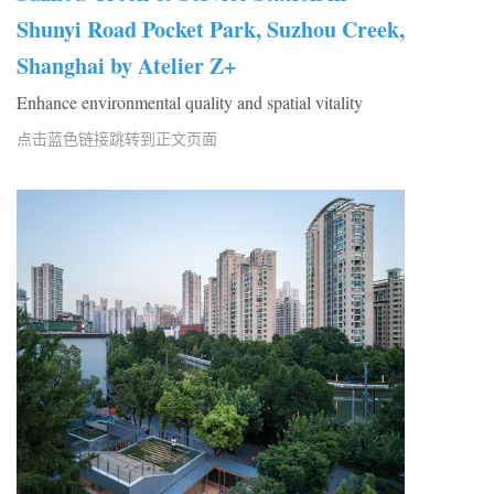
Shunyi Road Pocket Park, Suzhou Creek,
Shanghai by Atelier Z+
Enhance environmental quality and spatial vitality
点击蓝色链接跳转到正文页面