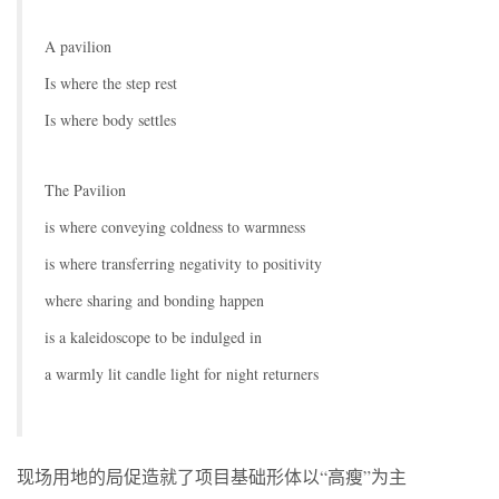
A pavilion
Is where the step rest
Is where body settles
The Pavilion
is where conveying coldness to warmness
is where transferring negativity to positivity
where sharing and bonding happen
is a kaleidoscope to be indulged in
a warmly lit candle light for night returners
现场用地的局促造就了项目基础形体以“高瘦”为主