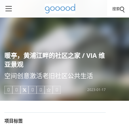
搜索
暖亭，黄浦江畔的社区之家 / VIA 维
亚景观
空间创意激活老旧社区公共生活
2023-01-17





项目标签