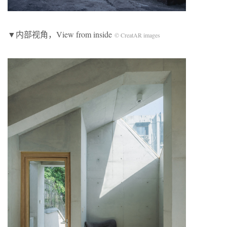
▼内部视角，View from inside
© CreatAR images