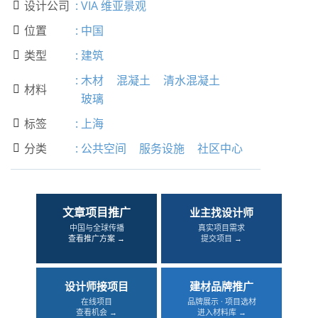
设计公司
:
VIA 维亚景观

位置
:
中国

类型
:
建筑

:
木材
混凝土
清水混凝土
材料

玻璃
标签
:
上海

分类
:
公共空间
服务设施
社区中心

文章项目推广
业主找设计师
中国与全球传播
真实项目需求
查看推广方案 →
提交项目 →
设计师接项目
建材品牌推广
在线项目
品牌展示 · 项目选材
查看机会 →
进入材料库 →