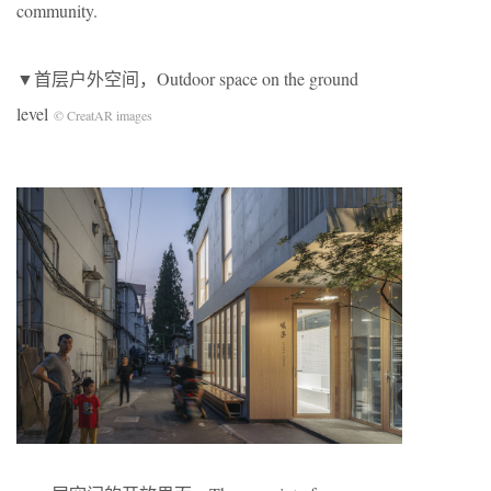
community.
▼首层户外空间，Outdoor space on the ground
level
© CreatAR images