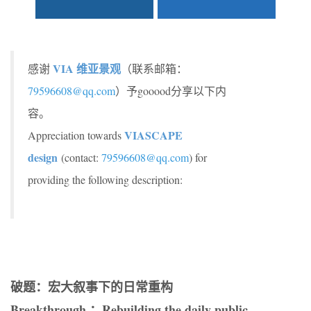
VIA 维亚景观
感谢
（联系邮箱：
79596608@qq.com
）予gooood分享以下内
容。
VIASCAPE
Appreciation towards
design
(contact:
79596608@qq.com
) for
providing the following description:
破题：宏大叙事下的日常重构
Breakthrough ：Rebuilding the daily public