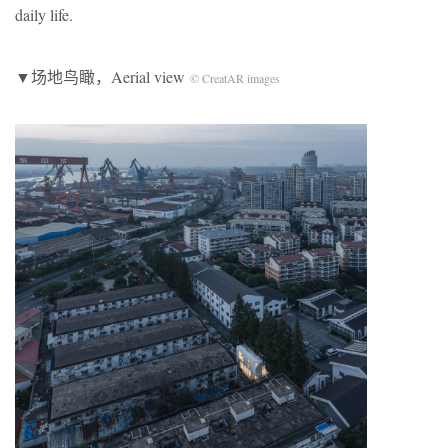
daily life.
▼场地鸟瞰，Aerial view
© CreatAR images