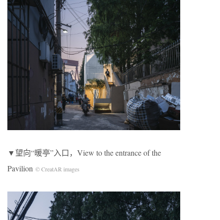
▼望向“暖亭”入口，View to the entrance of the
Pavilion
© CreatAR images