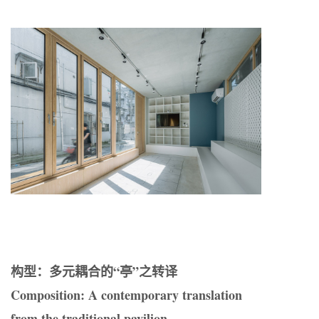
构型：多元耦合的“亭”之转译
Composition: A contemporary translation
from the traditional pavilion