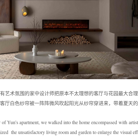
赋有艺术氛围的家中设计师把原本不太理想的客厅与花园最大合理
客厅白色纱帘被一阵阵微风吹起阳光从纱帘穿进来，带着夏天的
of Yun’s apartment, we walked into the home encompassed with artist
ed the unsatisfactory living room and garden to enlarge the visual eff