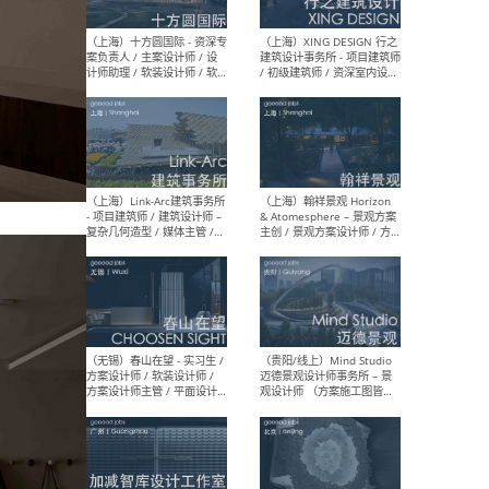
设计师 / 研究员
Arc
媒体
生（
（上海）上海建筑设计研究
（北
院有限公司 沈钺建筑创作工
师（
作室（FREE STUDIO）- 助理
建筑
建筑师 / 驻场建筑师 / 实习
设计
生
实习
（上海）雁飞建筑事务所
（上
Yanfei architects - 助理建
VIS
筑师 / 建筑实习生（长期有
室内
效）
软装