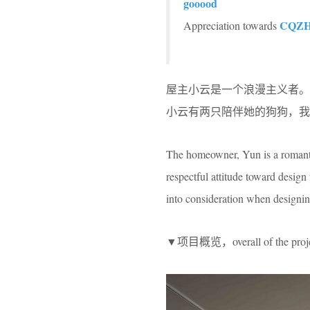
gooood
CQZH
Appreciation towards
屋主小云是一个浪漫主义者
小云有两只陪伴她的狗狗，我
The homeowner, Yun is a romantic
respectful attitude toward desig
into consideration when designin
▼项目概览，overall of the proj