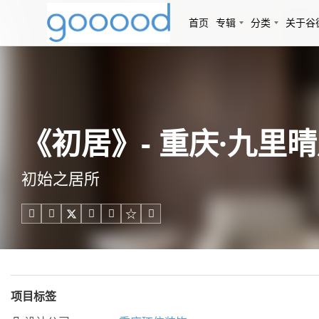
首页
专辑
分类
关于谷
《初居》- 重庆·九里晴
初始之居所





项目标签