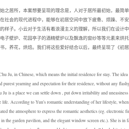
初始之居所，本案想要呈现的理念是，人对于居所最初始，最简单
。在社会的现代进程中，能够在初居空间中放下疲惫、烦躁、不安
单的样子。小云对于生活有着浪漫主义的理解，所以我们在设计中
电子壁炉、花园亭子的酒精壁炉以及飘逸的窗纱等等元素来烘托
书，养花，烘焙。我们将这些爱好结合以后，最终呈现了《初居
hu Ju, in Chinese, which means the initial residence for stay. The idea 
nd purest yearning and expectation for their residence, without any flash
 Ju is a place we can settle down , put down irritability and uneasiness
e life. According to Yun’s romantic understanding of her lifestyle, whe
ted the atmosphere to express the romantic aesthetics (eg. electronic fi
 in the garden pavilion, and the elegant window screen etc.). She is in f