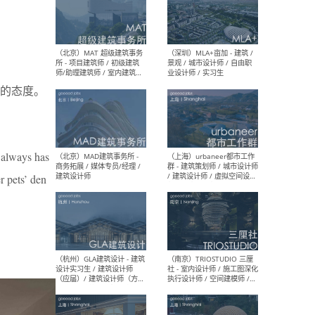
（杭州/青岛/上海/厦门/重
（上海
庆/成都）gad杰地设计 - 建
室 
筑 / 设备 / 城市设计 / 室内 /
计师
幕墙 / BIM / 成本 / 工程 / 运
生
的态度。
营 / 品牌 / 观点views / 实习
等
e always has
（北京）MAT 超级建筑事务
（深圳
所 - 项目建筑师 / 初级建筑
景观
r pets’ den
师/助理建筑师 / 室内建筑师
业设
/ 实习生
（北京）MAD建筑事务所 -
（上
商务拓展 / 媒体专员/经理 /
群 
建筑设计师
/ 