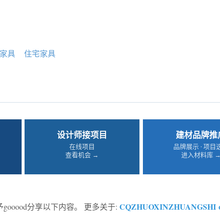
家具
住宅家具
设计师接项目
建材品牌推
在线项目
品牌展示 · 项目
查看机会 →
进入材料库 
CQZHUOXINZHUANGSHI 
予gooood分享以下内容。 更多关于: