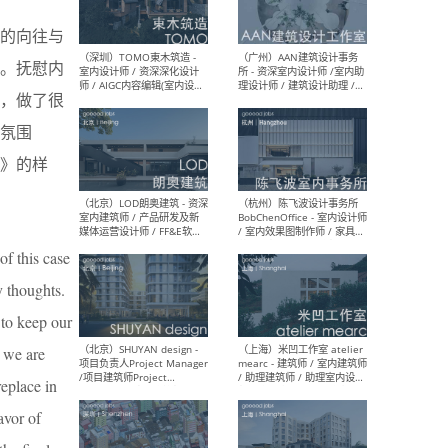
（南京/淮安）江苏美城建筑
（北
的向往与
规划设计院有限公司 - 建筑方
务所
案设计师 / 商务经理 / 暖通
。抚慰内
设计师 / 造价工程师
，做了很
氛围
》的样
（大理）之间建筑
（西
ArCONNECT – 项目建筑师 /
研究
建筑师 / 助理建筑师 / 室内
主创
设计师 / 实习生
景观
施工
of this case
y thoughts.
 to keep our
n we are
（深圳）TOMO東木筑造 -
（广
室内设计师 / 资深深化设计
所 
replace in
师 / AIGC内容编辑(室内设计
理设
方向) / 照明设计师 / 软装设
新媒
avor of
计师
生