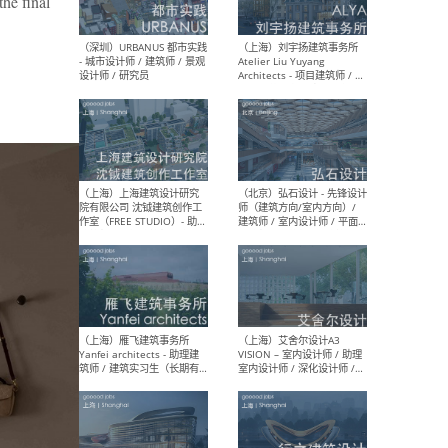
he final
（北京）LOD朗奥建筑 - 资深
（杭
室内建筑师 / 产品研发及新
Bob
媒体运营设计师 / FF&E软装
/ 
设计师 / 深化设计师 / 实习
装设
生
（北京）SHUYAN design -
（上
项目负责人Project Manager
mea
/项目建筑师Project
/ 
Architect / 助理建筑师
师 
Assistant Architect / 创始
请）
人助理Founder's Assistant
/ 实习生Intern
（深圳）URBANUS 都市实践
（上
- 城市设计师 / 建筑师 / 景观
Atel