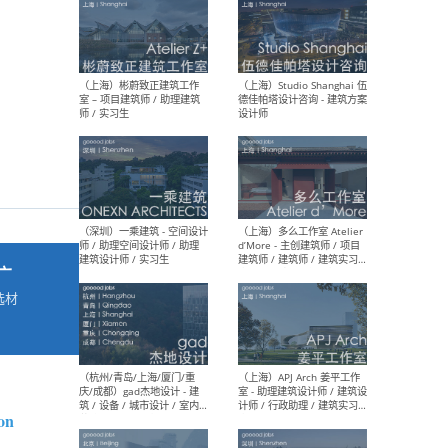
最新工作
按地区查看 ：
全部
|
北方
|
长江
|
华南
（上海）彬蔚致正建筑工作
（上海
室 – 项目建筑师 / 助理建筑
德佳
师 / 实习生
设计
广
选材
→
（深圳）一乘建筑 - 空间设计
（上
师 / 助理空间设计师 / 助理
d’M
建筑设计师 / 实习生
建筑
生 
on