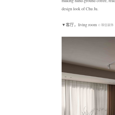
making hand-ground coffee, readi
design look of Chu Ju.
▼客厅，living room
© 琢信装饰