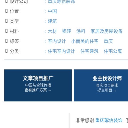
设计公司
:
重庆琢信装饰

位置
:
中国

类型
:
建筑

材料
:
木材
瓷砖
涂料
家居及房屋设备

标签
:
室内设计
小而美的住宅
重庆

分类
:
住宅室内设计
住宅建筑
住宅公寓

文章项目推广
业主找设计师
中国与全球传播
真实项目需求
查看推广方案 →
提交项目 →
非常感谢
重庆琢信装饰