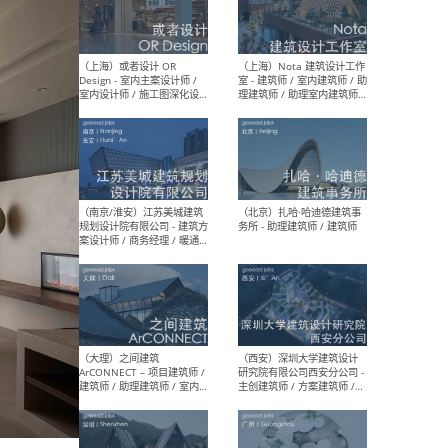
师 
（杭州）GLA建筑设计 - 建筑
（南京
设计实习生 / 建筑设计师
社 
（应届）/ 建筑设计师（方案
执行
设计）/ 建筑设计师（施工
实习
图）/ 结构设计师 / 给排水设
计师
（上海）或者设计 OR
（上
Design - 室内主案设计师 /
室 -
室内设计师 / 施工图深化设
理建
计师 / 室内设计助理 / 新媒
实习
体运营
请）