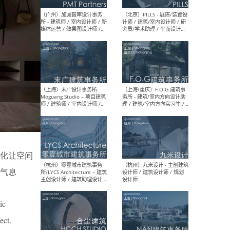
（上海）十方圆国际 - 资深专
（上海
案负责人 / 主案设计师 / 设
建筑
计师助理 / 软装设计师 / 软
/ 
装设计师助理
师 
（上海）Link-Arc建筑事务所
（上
- 项目建筑师 / 建筑设计师 –
& A
复杂几何造型 / 媒体主管 /
主创
学术研究专员 / 实习生计划
案深
软装
（方
化让空间
气息
（无锡）春山在望 - 实习生 /
（贵阳
方案设计师 / 软装设计师 /
迈德
ic
方案设计师主管 / 平面设计
观设
师
可）
ect.