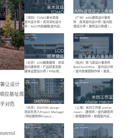
（南京/淮安）江苏美城建筑
（北
规划设计院有限公司 - 建筑方
务所
案设计师 / 商务经理 / 暖通
设计师 / 造价工程师
（大理）之间建筑
（西
ArCONNECT – 项目建筑师 /
研究
建筑师 / 助理建筑师 / 室内
主创
设计师 / 实习生
景观
施工
署让设计
顺应基址周
乎对危
（深圳）TOMO東木筑造 -
（广
室内设计师 / 资深深化设计
所 
师 / AIGC内容编辑(室内设计
理设
方向) / 照明设计师 / 软装设
新媒
计师
生
material