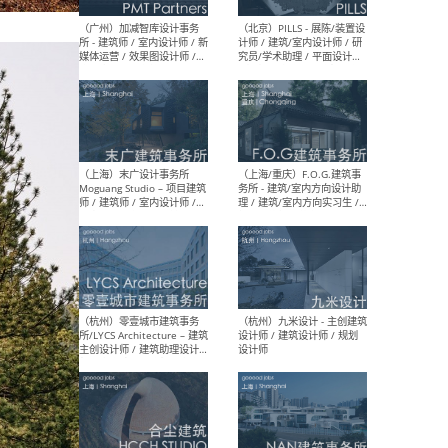
（上海）十方圆国际 - 资深专
（上海
案负责人 / 主案设计师 / 设
建筑
计师助理 / 软装设计师 / 软
/ 
装设计师助理
师 
（上海）Link-Arc建筑事务所
（上
- 项目建筑师 / 建筑设计师 –
& A
复杂几何造型 / 媒体主管 /
主创
学术研究专员 / 实习生计划
案深
软装
（方
（无锡）春山在望 - 实习生 /
（贵阳
方案设计师 / 软装设计师 /
迈德
方案设计师主管 / 平面设计
观设
师
可）