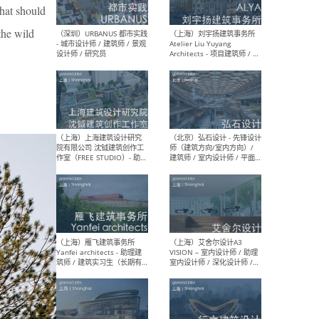
that should
the wild
（北京）LOD朗奥建筑 - 资深
（杭
室内建筑师 / 产品研发及新
Bob
媒体运营设计师 / FF&E软装
/ 
设计师 / 深化设计师 / 实习
装设
生
（北京）SHUYAN design -
（上
项目负责人Project Manager
mea
/项目建筑师Project
/ 
Architect / 助理建筑师
师 
Assistant Architect / 创始
请）
人助理Founder's Assistant
/ 实习生Intern
（深圳）URBANUS 都市实践
（上
- 城市设计师 / 建筑师 / 景观
Atel