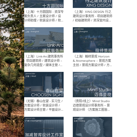
设计师 / 研究员
Arc
媒体
生（
（上海）上海建筑设计研究
（北
院有限公司 沈钺建筑创作工
师（
作室（FREE STUDIO）- 助理
建筑
建筑师 / 驻场建筑师 / 实习
设计
生
实习
（上海）雁飞建筑事务所
（上
Yanfei architects - 助理建
VIS
筑师 / 建筑实习生（长期有
室内
效）
软装