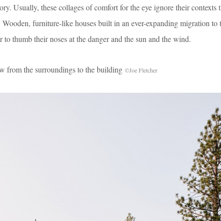
ry. Usually, these collages of comfort for the eye ignore their contexts 
. Wooden, furniture-like houses built in an ever-expanding migration to 
ear to thumb their noses at the danger and the sun and the wind.
he surroundings to the building
©Joe Fletcher