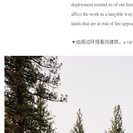
deployment remind us of our histo
affect the work in a tangible way
lands that are at risk of fire app
▼由周边环境看向建筑，a view from t