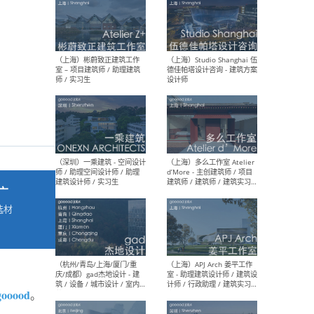
最新工作
按地区查看 ：
全部
|
北方
|
长江
|
华南
（上海）彬蔚致正建筑工作
（上海
室 – 项目建筑师 / 助理建筑
德佳
师 / 实习生
设计
广
选材
→
（深圳）一乘建筑 - 空间设计
（上
师 / 助理空间设计师 / 助理
d’M
建筑设计师 / 实习生
建筑
生 
gooood
。