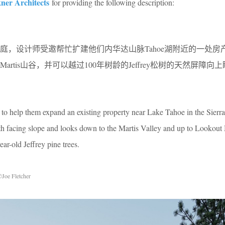
ner Architects
for providing the following description:
庭，设计师受邀帮忙扩建他们内华达山脉Tahoe湖附近的一处房
rtis山谷，并可以越过100年树龄的Jeffrey松树的天然屏障向
 to help them expand an existing property near Lake Tahoe in the Sier
rth facing slope and looks down to the Martis Valley and up to Lookou
ar-old Jeffrey pine trees.
©Joe Fletcher