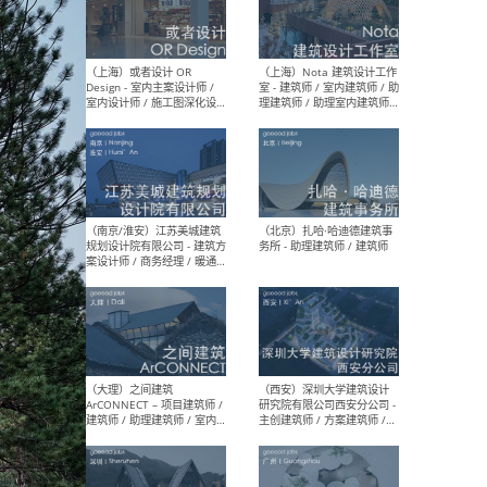
师 
（杭州）GLA建筑设计 - 建筑
（南京
设计实习生 / 建筑设计师
社 
（应届）/ 建筑设计师（方案
执行
设计）/ 建筑设计师（施工
实习
图）/ 结构设计师 / 给排水设
计师
（上海）或者设计 OR
（上
Design - 室内主案设计师 /
室 -
室内设计师 / 施工图深化设
理建
计师 / 室内设计助理 / 新媒
实习
体运营
请）