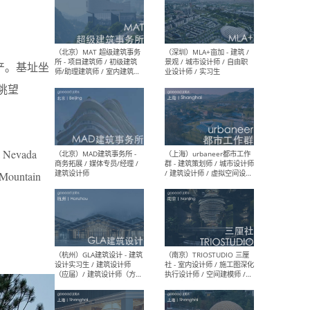
（杭州/青岛/上海/厦门/重
（上海
庆/成都）gad杰地设计 - 建
室 
产。基址坐
筑 / 设备 / 城市设计 / 室内 /
计师
幕墙 / BIM / 成本 / 工程 / 运
生
上眺望
营 / 品牌 / 观点views / 实习
等
ra Nevada
（北京）MAT 超级建筑事务
（深圳
所 - 项目建筑师 / 初级建筑
景观
t Mountain
师/助理建筑师 / 室内建筑师
业设
/ 实习生
（北京）MAD建筑事务所 -
（上
商务拓展 / 媒体专员/经理 /
群 
建筑设计师
/ 