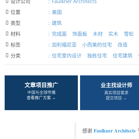
设计公司
:
Faulkner Architects

位置
:
美国

类型
:
建筑

材料
:
完成面
饰面板
木材
实木
雪松

标签
:
加利福尼亚
小而美的住宅
改造

分类
:
住宅室内设计
独栋住宅
住宅建筑

文章项目推广
业主找设计师
中国与全球传播
真实项目需求
查看推广方案 →
提交项目 →
Faulkner Architects
感谢