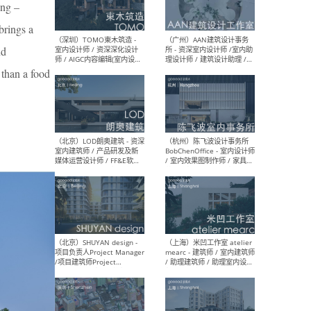
ing –
（南京/淮安）江苏美城建筑
（北
规划设计院有限公司 - 建筑方
务所
brings a
案设计师 / 商务经理 / 暖通
设计师 / 造价工程师
nd
than a food
（大理）之间建筑
（西
ArCONNECT – 项目建筑师 /
研究
建筑师 / 助理建筑师 / 室内
主创
设计师 / 实习生
景观
施工
（深圳）TOMO東木筑造 -
（广
室内设计师 / 资深深化设计
所 
师 / AIGC内容编辑(室内设计
理设
方向) / 照明设计师 / 软装设
新媒
计师
生