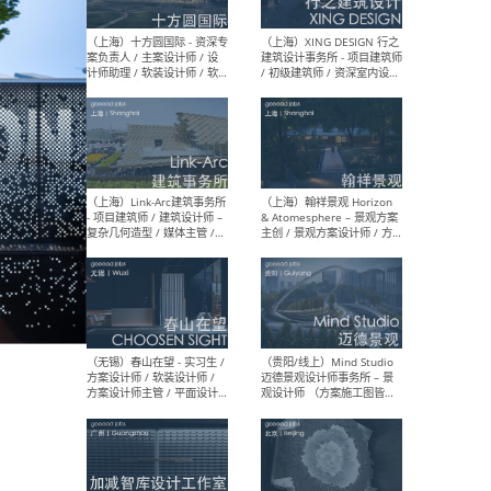
设计师 / 研究员
Arc
媒体
生（
（上海）上海建筑设计研究
（北
院有限公司 沈钺建筑创作工
师（
作室（FREE STUDIO）- 助理
建筑
建筑师 / 驻场建筑师 / 实习
设计
生
实习
（上海）雁飞建筑事务所
（上
Yanfei architects - 助理建
VIS
筑师 / 建筑实习生（长期有
室内
效）
软装