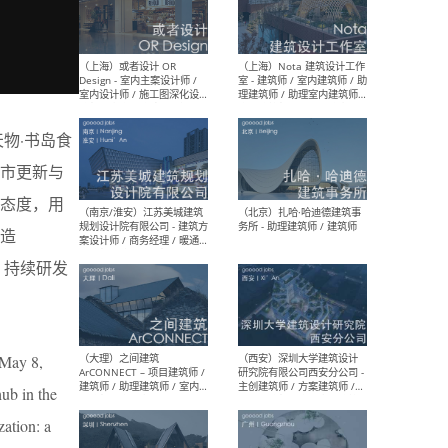
师 
（杭州）GLA建筑设计 - 建筑
（南京
物·书岛食
设计实习生 / 建筑设计师
社 
（应届）/ 建筑设计师（方案
执行
市更新与
设计）/ 建筑设计师（施工
实习
图）/ 结构设计师 / 给排水设
态度，用
计师
造
，持续研发
（上海）或者设计 OR
（上
Design - 室内主案设计师 /
室 -
室内设计师 / 施工图深化设
理建
计师 / 室内设计助理 / 新媒
实习
 May 8,
体运营
请）
ub in the
ation: a