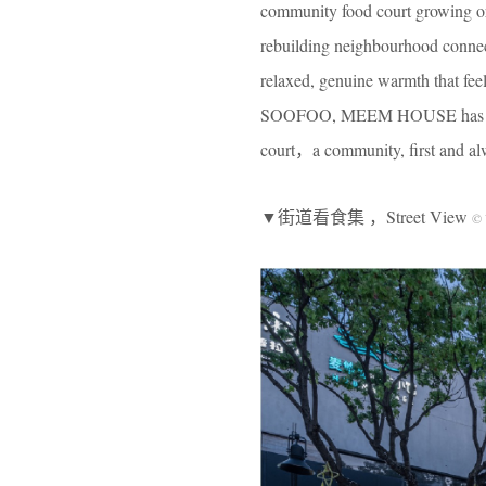
community food court growing org
rebuilding neighbourhood connect
relaxed, genuine warmth that fee
SOOFOO, MEEM HOUSE has partne
court，a community, first and al
▼街道看食集 ，Street View
© 