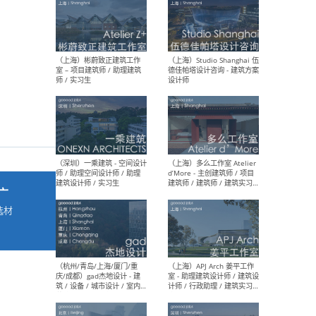
最新工作
按地区查看 ：
全部
|
北方
|
长江
|
华南
（上海）彬蔚致正建筑工作
（上海
室 – 项目建筑师 / 助理建筑
德佳
师 / 实习生
设计
广
选材
→
（深圳）一乘建筑 - 空间设计
（上
师 / 助理空间设计师 / 助理
d’M
建筑设计师 / 实习生
建筑
生 