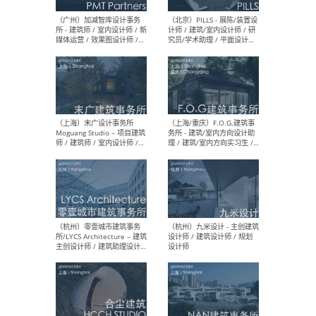
（上海）十方圆国际 - 资深专
（上海
案负责人 / 主案设计师 / 设
建筑
计师助理 / 软装设计师 / 软
/ 
装设计师助理
师 
（上海）Link-Arc建筑事务所
（上
- 项目建筑师 / 建筑设计师 –
& A
复杂几何造型 / 媒体主管 /
主创
学术研究专员 / 实习生计划
案深
软装
（方
（无锡）春山在望 - 实习生 /
（贵阳
方案设计师 / 软装设计师 /
迈德
方案设计师主管 / 平面设计
观设
师
可）