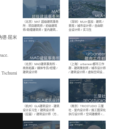
（杭州/青岛/上海/厦门/重
（上海
庆/成都）gad杰地设计 - 建
室 
筑 / 设备 / 城市设计 / 室内 /
计师
幕墙 / BIM / 成本 / 工程 / 运
生
纳德·屈米
营 / 品牌 / 观点views / 实习
等
pace.
（北京）MAT 超级建筑事务
（深圳
所 - 项目建筑师 / 初级建筑
景观
 Tschumi
师/助理建筑师 / 室内建筑师
业设
/ 实习生
（北京）MAD建筑事务所 -
（上
商务拓展 / 媒体专员/经理 /
群 
建筑设计师
/ 