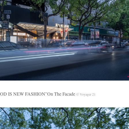
 NEW FASHION”On The Facade
© Voyager 21