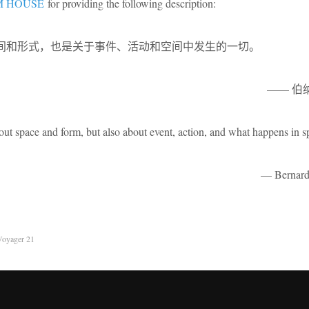
 HOUSE
for providing the following description:
间和形式，也是关于事件、活动和空间中发生的一切。
—— 伯
out space and form, but also about event, action, and what happens in s
— Bernard
oyager 21