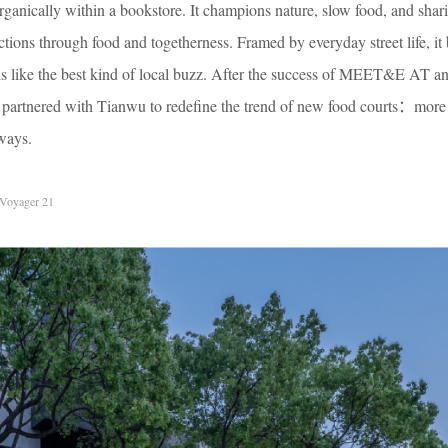
anically within a bookstore. It champions nature, slow food, and shar
ions through food and togetherness. Framed by everyday street life, it 
ls like the best kind of local buzz. After the success of MEET&E AT a
red with Tianwu to redefine the trend of new food courts：more 
ways.
Voyager 21