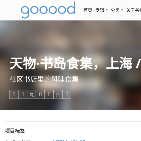
首页
专辑
分类
关于谷
天物·书岛食集，上海 / 
社区书店里的风味食集





项目标签