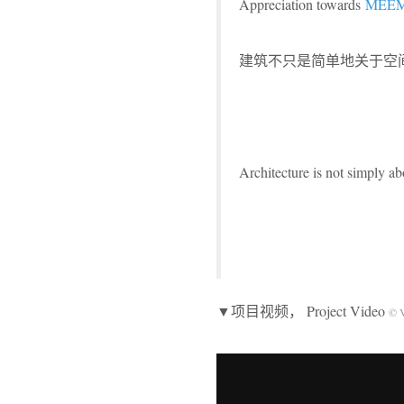
Appreciation towards
MEEM
建筑不只是简单地关于空
Architecture is not simply ab
▼项目视频， Project Video
© V