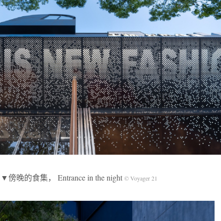
▼傍晚的食集， Entrance in the night
© Voyager 21