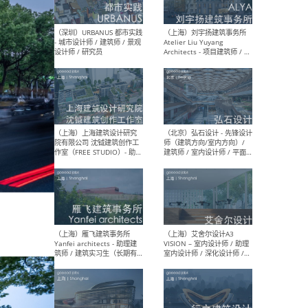
（北京）LOD朗奥建筑 - 资深
（杭
室内建筑师 / 产品研发及新
Bob
媒体运营设计师 / FF&E软装
/ 
设计师 / 深化设计师 / 实习
装设
生
（北京）SHUYAN design -
（上
项目负责人Project Manager
mea
/项目建筑师Project
/ 
Architect / 助理建筑师
师 
Assistant Architect / 创始
请）
人助理Founder's Assistant
/ 实习生Intern
（深圳）URBANUS 都市实践
（上
- 城市设计师 / 建筑师 / 景观
Atel