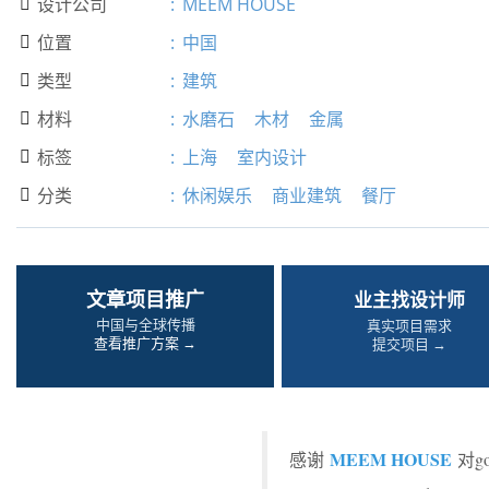
设计公司
:
MEEM HOUSE

位置
:
中国

类型
:
建筑

材料
:
水磨石
木材
金属

标签
:
上海
室内设计

分类
:
休闲娱乐
商业建筑
餐厅

文章项目推广
业主找设计师
中国与全球传播
真实项目需求
查看推广方案 →
提交项目 →
MEEM HOUSE
感谢
对g