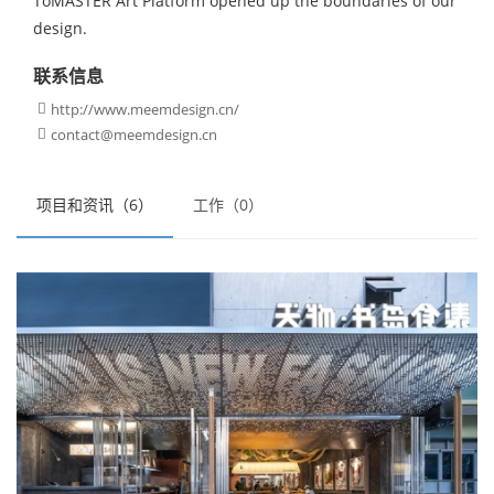
ToMASTER Art Platform opened up the boundaries of our
design.
联系信息
http://www.meemdesign.cn/

contact@meemdesign.cn

项目和资讯（6）
工作（0）