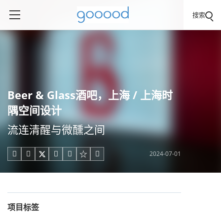
搜索
Beer & Glass酒吧，上海 / 上海时
隅空间设计
流连清醒与微醺之间
2024-07-01





项目标签