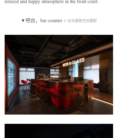
relaxed and happy atmosphere in the front court.
▼吧台，bar counter
© 合光建筑空间摄影