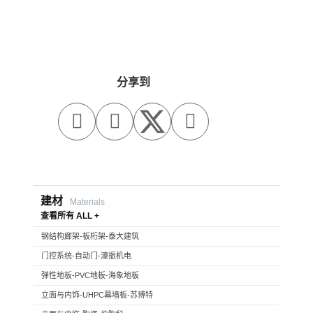
分享到



建材
Materials
查看所有 ALL +
钢结构廊架-板桁架-泰大建筑
门控系统-自动门-濠振机电
弹性地板-PVC地板-海象地板
立面与内饰-UHPC幕墙板-苏博特