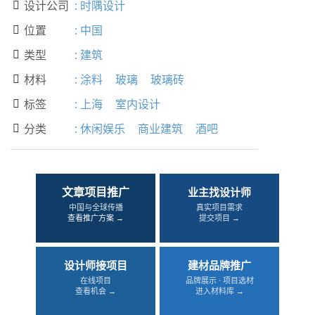
设计公司
:
时隅设计

位置
:
中国

类型
:
建筑

材料
:
涂料
玻璃
玻璃砖

标签
:
上海
室内设计

分类
:
休闲娱乐
商业建筑
酒吧

文章项目推广
业主找设计师
中国与全球传播
真实项目需求
查看推广方案 →
提交项目 →
设计师接项目
建材品牌推广
在线项目
品牌展示 · 项目选材
查看机会 →
进入材料库 →