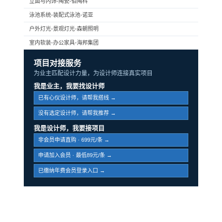
立面与内饰-陶瓷-伯陶科
泳池系统-装配式泳池-诺亚
户外灯光-景观灯光-森朝照明
室内软装-办公家具-海邦集团
项目对接服务
为业主匹配设计力量，为设计师连接真实项目
我是业主，我要找设计师
已有心仪设计师，请帮我搭线 →
没有选定设计师，请帮我推荐 →
我是设计师，我要接项目
非会员申请直购 · 699元/条 →
申请加入会员 · 最低89元/条 →
已缴纳年费会员登录入口 →