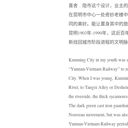
喜舍﹒隐市这个设计，业主
在昆明市中心一处奇妙老楼
同的美好。能让置身其中的
昆明1903年-1990年，
新找回城市阶段进程的文明
Kunming City in my youth was a d
“Yunnan-Vietnam Railway” to my 
City. When I was young, Kunming
River, to Tangzi Alley or Deshen
the riverside, the thick sycamores
The dark green cast iron guardrai
Nouveau movement, but was also e
Yunnan-Vietnam Railway period w