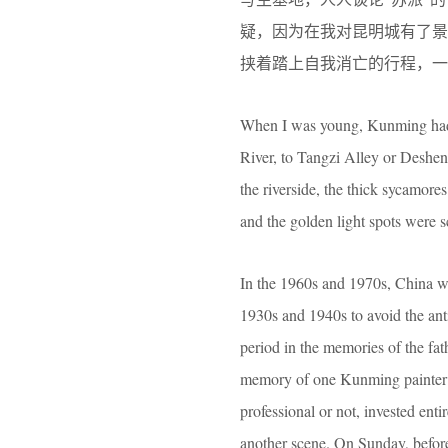
疑，因为在我对昆明城有了
挟着踏上自我消亡的行程，一
When I was young, Kunming had a
River, to Tangzi Alley or Deshen
the riverside, the thick sycamores
and the golden light spots were sc
In the 1960s and 1970s, China wa
1930s and 1940s to avoid the ant
period in the memories of the fa
memory of one Kunming painter M
professional or not, invested enti
another scene. On Sunday, before