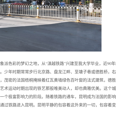
象派色彩的梦幻之地，从“滇越铁路”兴建至我大学毕业，近90
期。少年时期常常步行北京路、盘龙江畔、至塘子巷或德胜桥，右
旁，茂密的法国梧桐掩映着红瓦黄墙绿色百叶窗的法式建筑，德胜
新艺术运动时期出现的铁艺那般唯美动人，却也典雅优美。这个城
是一个极富影响力的阶段。随着铁路的通车，昆明成为法国的影响
通过铁路进入昆明。昆明平静的包容着这外来的一切，包容着变