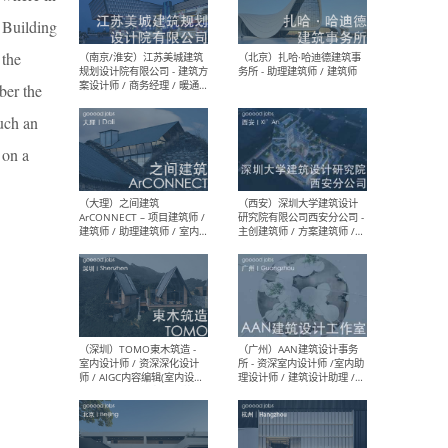
（杭州）GLA建筑设计 - 建筑
（南京
 Building
设计实习生 / 建筑设计师
社 
（应届）/ 建筑设计师（方案
执行
 the
设计）/ 建筑设计师（施工
实习
图）/ 结构设计师 / 给排水设
ber the
计师
such an
 on a
（上海）或者设计 OR
（上
Design - 室内主案设计师 /
室 -
室内设计师 / 施工图深化设
理建
计师 / 室内设计助理 / 新媒
实习
体运营
请）
（南京/淮安）江苏美城建筑
（北
规划设计院有限公司 - 建筑方
务所
案设计师 / 商务经理 / 暖通
设计师 / 造价工程师