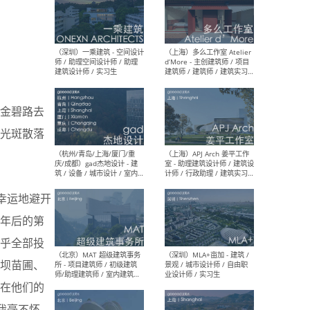
（上海）彬蔚致正建筑工作
（上海
室 – 项目建筑师 / 助理建筑
德佳
师 / 实习生
设计
金碧路去
光斑散落
（深圳）一乘建筑 - 空间设计
（上
师 / 助理空间设计师 / 助理
d’M
建筑设计师 / 实习生
建筑
生 
代幸运地避开
年后的第
乎全部投
坝苗圃、
（杭州/青岛/上海/厦门/重
（上海
在他们的
庆/成都）gad杰地设计 - 建
室 
筑 / 设备 / 城市设计 / 室内 /
计师
我毫不怀