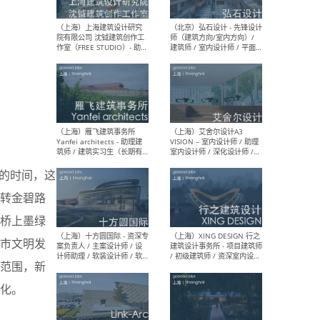
媒体运营设计师 / FF&E软装
/ 
设计师 / 深化设计师 / 实习
装设
生
（北京）SHUYAN design -
（上
项目负责人Project Manager
mea
/项目建筑师Project
/ 
Architect / 助理建筑师
师 
Assistant Architect / 创始
请）
人助理Founder's Assistant
/ 实习生Intern
年的时间，这
转金碧路
桥上墨绿
（深圳）URBANUS 都市实践
（上
- 城市设计师 / 建筑师 / 景观
Atel
市文明发
设计师 / 研究员
Arc
媒体
范围，新
生（
化。