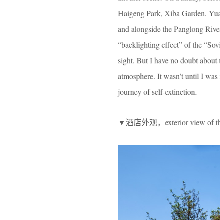
Haigeng Park, Xiba Garden, Yua
and alongside the Panglong River
“backlighting effect” of the “So
sight. But I have no doubt about
atmosphere. It wasn’t until I was
journey of self-extinction.
▼酒店外观，exterior view of the