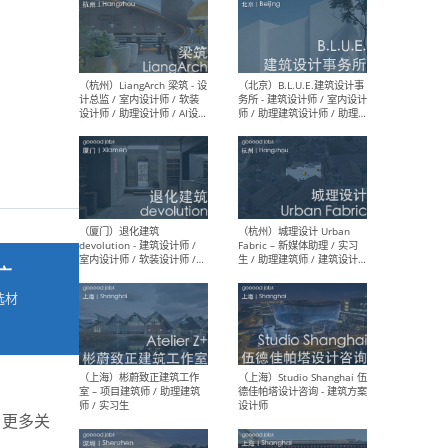
最新工作
按地区查看 ：
全部
|
北方
|
长江
|
华南
（杭州）LiangArch 梁筑 - 设
（北
计总监 / 室内设计师 / 软装
务所
设计师 / 助理设计师 / AI设计
师 
师 / 施工图深化设计师 / 品
室内
牌商务总助
广
选材
→
（厦门）退化建筑
（杭
devolution - 建筑设计师 /
Fab
室内设计师 / 软装设计师 /
生 
项目统筹 / 合伙人助理
师
。更多关