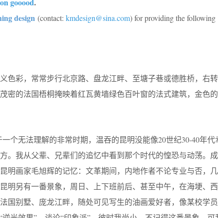
 on gooood
.
hing design
(contact:
kmdesign@sina.com
) for providing the following
主义色彩，常常步行北京路、盘龙江畔、至塘子巷或德胜桥，右转
，茂密的法国梧桐掩映着红瓦黄墙绿色百叶窗的法式建筑，金色的
处于一个无法理解的非常时期，温吞的昆明没能像20世纪30-40年
后方。我从父辈、兄辈们的追忆中看到那个时代的惶恐与动荡。成
是昆明画家毛旭辉的记忆：文革期间，内地作者不论专业与否，几
在昆明另有一番景象，周日、上下班前后、甚至中午，在海埂、西
的法国别墅、庞龙江畔，随处可见写生的油画爱好者，像某校学员
的“逆光效果”，谈论“印象派”。彼时我尚小，不记得这番景象。可