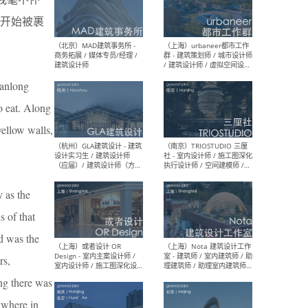
幕墙 / BIM / 成本 / 工程 / 运
生
营 / 品牌 / 观点views / 实习
开始被裹
等
Panlong
（北京）MAT 超级建筑事务
（深圳
所 - 项目建筑师 / 初级建筑
景观
o eat. Along
师/助理建筑师 / 室内建筑师
业设
/ 实习生
yellow walls,
 as the
（北京）MAD建筑事务所 -
（上
商务拓展 / 媒体专员/经理 /
群 
s of that
建筑设计师
/ 
od was the
师 
rs,
ing there was
ywhere in