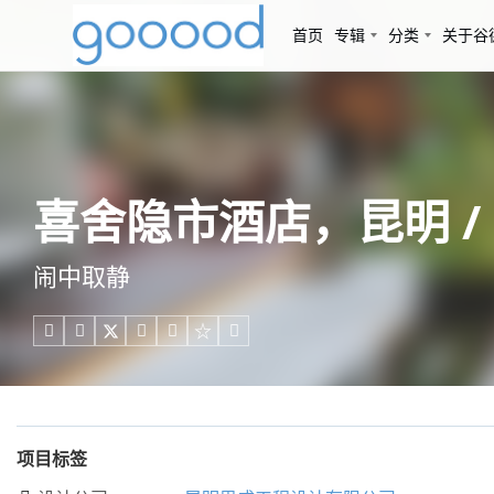
首页
专辑
分类
关于谷
喜舍隐市酒店，昆明 
闹中取静





项目标签