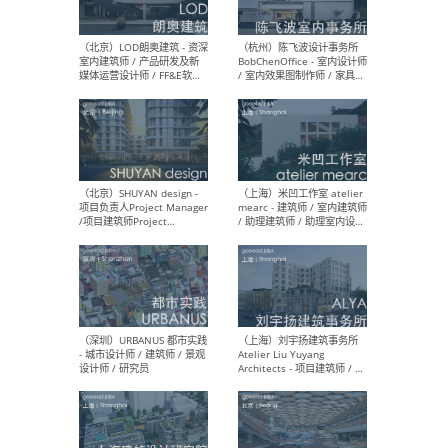
（大理）之间建筑
（西
ArCONNECT – 项目建筑师 /
研究
建筑师 / 助理建筑师 / 室内
主创
设计师 / 实习生
景观
施工
（深圳）TOMO東木筑造 -
（广
室内设计师 / 资深深化设计
所 
师 / AIGC内容编辑(室内设计
理设
方向) / 照明设计师 / 软装设
新媒
计师
生
（北京）LOD朗奥建筑 - 资深
（杭
室内建筑师 / 产品研发及新
Bob