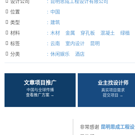
设计公司
:
昆明思成工程设计有限公司

位置
:
中国

类型
:
建筑

材料
:
木材
金属
穿孔板
混凝土
绿植

标签
:
云南
室内设计
昆明

分类
:
休闲娱乐
酒店

文章项目推广
业主找设计师
中国与全球传播
真实项目需求
查看推广方案 →
提交项目 →
昆明思成工程设
非常感谢