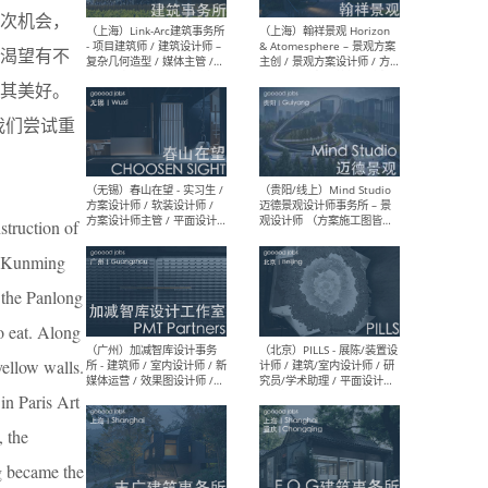
次机会，
（上海）上海建筑设计研究
（北
渴望有不
院有限公司 沈钺建筑创作工
师（
作室（FREE STUDIO）- 助理
建筑
其美好。
建筑师 / 驻场建筑师 / 实习
设计
生
实习
我们尝试重
（上海）雁飞建筑事务所
（上
struction of
Yanfei architects - 助理建
VIS
筑师 / 建筑实习生（长期有
室内
of Kunming
效）
软装
 the Panlong
o eat. Along
yellow walls.
in Paris Art
（上海）十方圆国际 - 资深专
（上海
案负责人 / 主案设计师 / 设
建筑
, the
计师助理 / 软装设计师 / 软
/ 
装设计师助理
师 
g became the