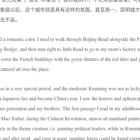
景象级以后，这个城市就是具有这样的氛围，直至高一，昆明城才
去不返。
 romantic color. I used to walk through Beijing Road alongside the 
g Bridge, and then turn right to Jinbi Road to go to my mom’s factory t
 cover the French buildings with the green shutters of the red titles and 
attered all over the place.
s in a very special period, and the moderate Kunming was not as lucky
i-Japanese fire and become China’s rear. I saw the horrors and upheaval
ther generation and my brothers. The first passage I read in my adultho
ao Xuhui: during the Cultural Revolution, almost all mainland painte
rely in the theme creation, i.e. painting political leaders, while in Kunm
 and after work, and even at noon, painting lovers could be found ever