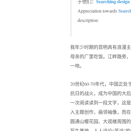
Searching design
于他们：
Searc
Appreciation towards
description:
我年少时期的昆明具有浪漫
母亲的厂里吃饭。江畔路旁
一地。
20世纪60-70年代，中国正
抗日的战火，成为中国的大
一次阅读读到一段文字，这
入主题创作，画领袖像，而
圆通山樱花园、大观楼周围
写生基地，人人谈论“苏派”