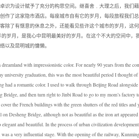
的卓识为设计赋予了充分的构思空间。继喜舍﹒大理之后，我们藉
中创作了这家隐市酒店。每座城市自有它的岁月，每段旅程我们总
旅客除了有惬意的休息之外，还能看见些许这个城市的岁月，这何
这近百年的岁月，是我心中昆明最美好的岁月。在这个不大的空间中，
脉络以及昆明城的慵懒。
reamland with impressionistic color. For nearly 90 years from the con
university graduation, this was the most beautiful period I thought 
 had a romantic color. I used to walk through Beijing Road alongside
g Bridge, and then turn right to Jinbi Road to go to my mom’s factory t
 cover the French buildings with the green shutters of the red titles and 
l on Desheng Bridge, although not as beautiful as the iron art appeared 
legant and beautiful. In the process of urban civilization development
as a very influential stage. With the opening of the railway, Kunmin