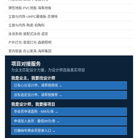
弹性地板-PVC地板-海象地板
立面与内饰-UHPC幕墙板-苏博特
立面与内饰-陶瓷-伯陶科
泳池系统-装配式泳池-诺亚
户外灯光-景观灯光-森朝照明
室内软装-办公家具-海邦集团
项目对接服务
为业主匹配设计力量，为设计师连接真实项目
我是业主，我要找设计师
已有心仪设计师，请帮我搭线 →
没有选定设计师，请帮我推荐 →
我是设计师，我要接项目
非会员申请直购 · 699元/条 →
申请加入会员 · 最低89元/条 →
已缴纳年费会员登录入口 →