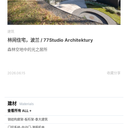
建筑
林间住宅，波兰 / 77Studio Architektury
森林空地中的光之居所
2026.06.15
收藏
分享
建材
Materials
查看所有 ALL +
钢结构廊架-板桁架-泰大建筑
门控系统-自动门-濠振机电