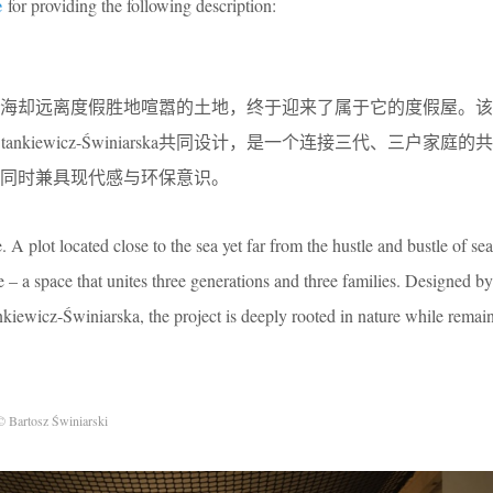
e
for providing the following description:
大海却远离度假胜地喧嚣的土地，终于迎来了属于它的度假屋。
与Ewa Stankiewicz-Świniarska共同设计，是一个连接三代、三户家
同时兼具现代感与环保意识。
e. A plot located close to the sea yet far from the hustle and bustle of sea
 – a space that unites three generations and three families. Designed by
kiewicz-Świniarska, the project is deeply rooted in nature while rema
© Bartosz Świniarski