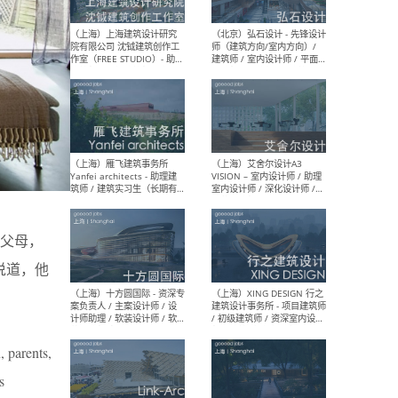
媒体运营设计师 / FF&E软装
/ 
设计师 / 深化设计师 / 实习
装设
生
（北京）SHUYAN design -
（上
项目负责人Project Manager
mea
/项目建筑师Project
/ 
Architect / 助理建筑师
师 
Assistant Architect / 创始
请）
人助理Founder's Assistant
/ 实习生Intern
祖父母，
i说道，他
（深圳）URBANUS 都市实践
（上
- 城市设计师 / 建筑师 / 景观
Atel
设计师 / 研究员
Arc
媒体
生（
, parents,
s