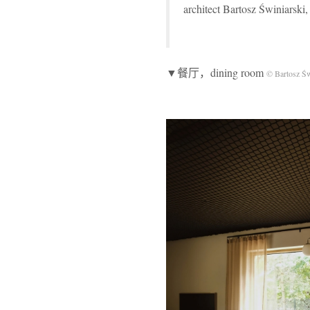
architect Bartosz Świniarski
▼餐厅，dining room
© Bartosz Św