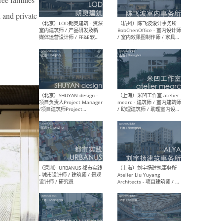
d and private
（大理）之间建筑
（西
ArCONNECT – 项目建筑师 /
研究
建筑师 / 助理建筑师 / 室内
主创
设计师 / 实习生
景观
施工
（深圳）TOMO東木筑造 -
（广
室内设计师 / 资深深化设计
所 
师 / AIGC内容编辑(室内设计
理设
方向) / 照明设计师 / 软装设
新媒
计师
生
（北京）LOD朗奥建筑 - 资深
（杭
室内建筑师 / 产品研发及新
Bob