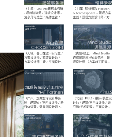
（上海）上海建筑设计研究
（北
院有限公司 沈钺建筑创作工
师（
作室（FREE STUDIO）- 助理
建筑
建筑师 / 驻场建筑师 / 实习
设计
生
实习
（上海）雁飞建筑事务所
（上
Yanfei architects - 助理建
VIS
筑师 / 建筑实习生（长期有
室内
效）
软装
（上海）十方圆国际 - 资深专
（上海
案负责人 / 主案设计师 / 设
建筑
计师助理 / 软装设计师 / 软
/ 
装设计师助理
师 