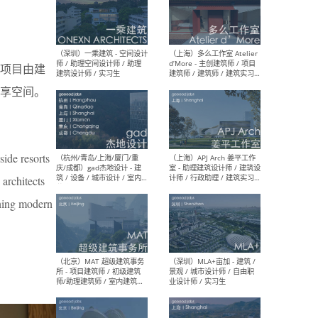
（上海）彬蔚致正建筑工作
（上海
室 – 项目建筑师 / 助理建筑
德佳
该项目由建
师 / 实习生
设计
庭的共享空间。
side resorts
（深圳）一乘建筑 - 空间设计
（上
师 / 助理空间设计师 / 助理
d’M
 architects
建筑设计师 / 实习生
建筑
生 
ining modern
（杭州/青岛/上海/厦门/重
（上海
庆/成都）gad杰地设计 - 建
室 
筑 / 设备 / 城市设计 / 室内 /
计师