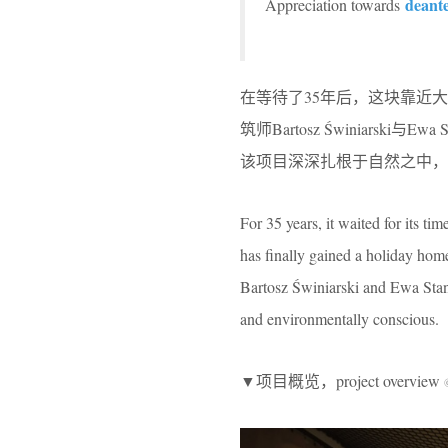
deant
Appreciation towards
在等待了35年后，这块靠近
筑师Bartosz Świniarski
该项目深深扎根于自然之中，
For 35 years, it waited for its tim
has finally gained a holiday home
Bartosz Świniarski and Ewa Stan
and environmentally conscious.
▼项目概览，project overview