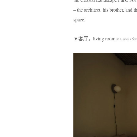
– the architect, his brother, and
space.
▼客厅，living room
© Bartosz Świ