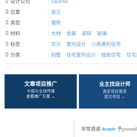
设计公司
:
Deante

位置
:
波兰

类型
:
建筑

材料
:
木材
金属
瓷砖
玻璃

标签
:
华沙
室内设计
小而美的住宅

分类
:
别墅
住宅室内设计
独栋住宅
住宅

文章项目推广
业主找设计师
中国与全球传播
真实项目需求
查看推广方案 →
提交项目 →
deante
非常感谢
予gooo