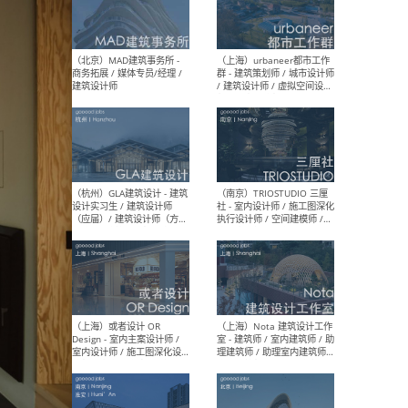
幕墙 / BIM / 成本 / 工程 / 运
生
营 / 品牌 / 观点views / 实习
等
（北京）MAT 超级建筑事务
（深圳
所 - 项目建筑师 / 初级建筑
景观
师/助理建筑师 / 室内建筑师
业设
/ 实习生
（北京）MAD建筑事务所 -
（上
商务拓展 / 媒体专员/经理 /
群 
建筑设计师
/ 
师 