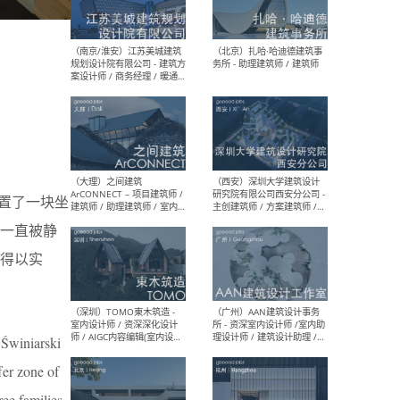
（杭州）GLA建筑设计 - 建筑
（南京
设计实习生 / 建筑设计师
社 
（应届）/ 建筑设计师（方案
执行
设计）/ 建筑设计师（施工
实习
图）/ 结构设计师 / 给排水设
计师
（上海）或者设计 OR
（上
Design - 室内主案设计师 /
室 -
室内设计师 / 施工图深化设
理建
a购置了一块坐
计师 / 室内设计助理 / 新媒
实习
体运营
请）
一直被静
得以实
（南京/淮安）江苏美城建筑
（北
规划设计院有限公司 - 建筑方
务所
 Świniarski
案设计师 / 商务经理 / 暖通
设计师 / 造价工程师
fer zone of
ree families