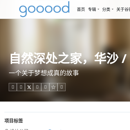
首页
专辑
分类
关于谷
自然深处之家，华沙 / d
一个关于梦想成真的故事





项目标签