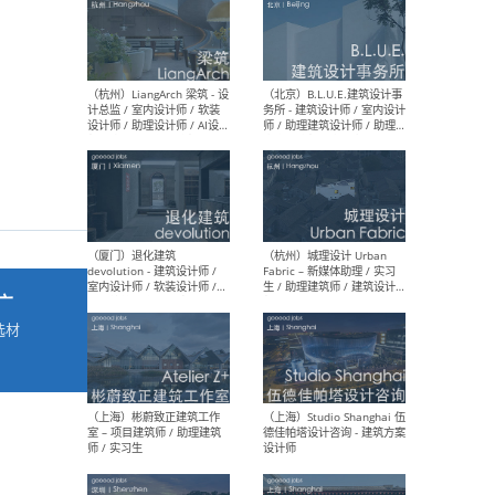
最新工作
按地区查看 ：
全部
|
北方
|
长江
|
华南
（杭州）LiangArch 梁筑 - 设
（北
计总监 / 室内设计师 / 软装
务所
设计师 / 助理设计师 / AI设计
师 
师 / 施工图深化设计师 / 品
室内
牌商务总助
广
选材
→
（厦门）退化建筑
（杭
devolution - 建筑设计师 /
Fab
室内设计师 / 软装设计师 /
生 
项目统筹 / 合伙人助理
师