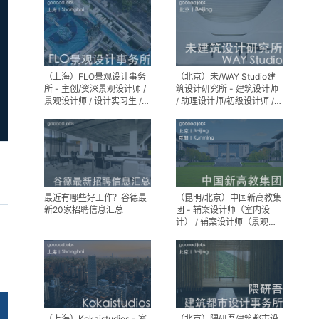
（上海）FLO景观设计事务
（北京）未/WAY Studio建
所 - 主创/资深景观设计师 /
筑设计研究所 - 建筑设计师
景观设计师 / 设计实习生 /
/ 助理设计师/初级设计师 /
商务行政助理 / 助理施工图
实习生 / 办公室行政与商务
设计师
助理
最近有哪些好工作？谷德最
（昆明/北京）中国新高教集
新20家招聘信息汇总
团 - 辅案设计师（室内设
计） / 辅案设计师（景观设
计）/ 生活空间组长/教学空
间组长 / 平面设计高级经理 /
展陈设计高级经理
（上海）Kokaistudios - 室
（北京）隈研吾建筑都市设