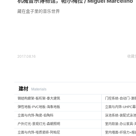
机械音乐博物馆，帕尔梅拉 / Miguel Marcelino
藏在盒子里的音乐世界
2017.08.16
收藏
建材
Materials
钢结构廊架-板桁架-泰大建筑
门控系统-自动门-濠
弹性地板-PVC地板-海象地板
立面与内饰-UHPC
立面与内饰-陶瓷-伯陶科
泳池系统-装配式泳池
户外灯光-景观灯光-森朝照明
室内软装-办公家具-
立面与内饰-哑质瓷砖-阿帕尼
室内墙面-纤倍力+熔岩板