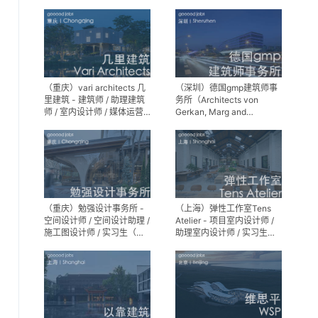
师 / 景观设计实习生
（重庆）vari architects 几
（深圳）德国gmp建筑师事
里建筑 - 建筑师 / 助理建筑
务所（Architects von
师 / 室内设计师 / 媒体运营
Gerkan, Marg and
专员 / 实习生
Partner）- 建筑实习生
（重庆）勉强设计事务所 -
（上海）弹性工作室Tens
空间设计师 / 空间设计助理 /
Atelier - 项目室内设计师 /
施工图设计师 / 实习生（长
助理室内设计师 / 实习生
期招募）
（长期招募）