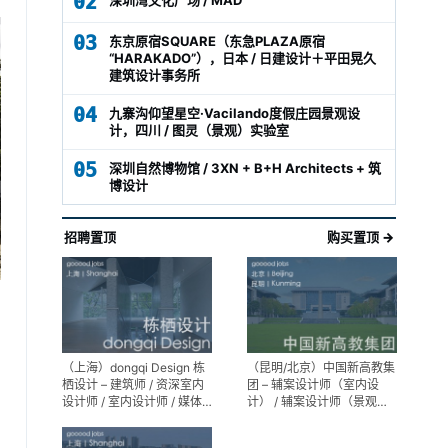
02
03
东京原宿SQUARE（东急PLAZA原宿
“HARAKADO”），日本 / 日建设计＋平田晃久
建筑设计事务所
04
九寨沟仰望星空·Vacilando度假庄园景观设
计，四川 / 图灵（景观）实验室
05
深圳自然博物馆 / 3XN + B+H Architects + 筑
博设计
招聘置顶
购买置顶 →
（上海）dongqi Design 栋
（昆明/北京）中国新高教集
栖设计 – 建筑师 / 资深室内
团 – 辅案设计师（室内设
设计师 / 室内设计师 / 媒体
计） / 辅案设计师（景观设
及公共关系主管 / 设计实习
计）/ 生活空间组长/教学空
生（常年招聘）
间组长 / 平面设计高级经理 /