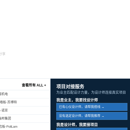
分享
查看所有 ALL +
项目对接服务
为业主匹配设计力量，为设计师连接真实项目
振机电
我是业主，我要找设计师
幕墙板-苏博特
已有心仪设计师，请帮我搭线 →
-诺亚
没有选定设计师，请帮我推荐 →
海邦集团
我是设计师，我要接项目
-PoliLam