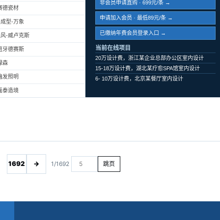
非会员申请直购 · 699元/条 →
赛德瓷材
申请加入会员 · 最低89元/条 →
成型-万象
已缴纳年费会员登录入口 →
风-威卢克斯
当前在线项目
班牙德赛斯
20万设计费，浙江某企业总部办公区室内设计
绿森
15-18万设计费，湖北某疗愈SPA馆室内设计
遍发照明
6- 10万设计费，北京某餐厅室内设计
磊泰造境
1692
→
1/1692
跳页