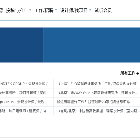
德
投稿与推广
工作/招聘
设计师/找项目
试听会员
所有工作 →
（广州）风物营造 LANDTEK GROUP - 景观设计师 / 植物设计师 / 品牌运营 / 实习生
（上海）FLO景观设计事务所 - 主创/资深景观设计师 / 景观设计师 / 设计实习生 / 商务行政助理 / 助理施工图设计师
（上海）空间里建筑设计事务所 – 项目建筑师 / 室内设计师 / 实习生（建筑/室内）
（北京）未/WAY Studio建筑设计研究所 - 建筑设计师 / 助理设计师/初级设计师 / 实习生 / 办公室行政与商务助理
（上海）TOPO Design Group - 景观设计师 / 景观后期设计师 / 景观实习生
最近有哪些好工作？谷德最新20家招聘信息汇总
（北京）大屿建筑事务所 - 项目建筑师 / 建筑师 / 助理建筑师 / 实习建筑师
（昆明/北京）中国新高教集团 - 辅案设计师（室内设计） / 辅案设计师（景观设计）/ 生活空间组长/教学空间组长 / 平面设计高级经理 / 展陈设计高