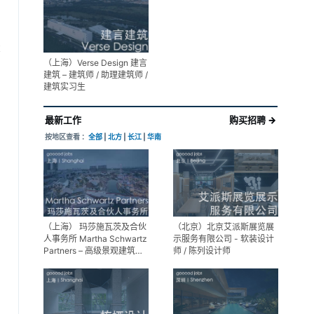
展陈设计高级经理
享
（上海）Verse Design 建言
建筑 – 建筑师 / 助理建筑师 /
建筑实习生
最新工作
购买招聘 →
按地区查看 ：
全部
|
北方
|
长江
|
华南
（上海） 玛莎施瓦茨及合伙
（北京）北京艾派斯展览展
人事务所 Martha Schwartz
示服务有限公司 - 软装设计
Partners – 高级景观建筑师
师 / 陈列设计师
Senior Landscape
Designer / 景观建筑师
Landscape Designer