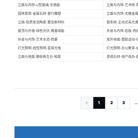
立面与内饰-U型玻璃-东驰能
立面与内饰-艺术砖-
园林景观-金属石材-善行雕塑
立面与内饰-无模金属
立面-轻质发泡陶瓷-置信新材料
窗系统-主动式采光通
屋顶与外墙-绿色光伏-隆基绿能
外皮与内饰-岩板-西
外皮与内饰-艺术水泥-西慕
室外地面-塑胶运动-
灯光照明-线性照明-蓝菲光电
灯光照明-办公教育-
立面与地面-聚砾再生石-柏厚
景观石材-地产商办-
←
1
2
3
...