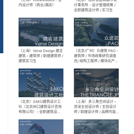
内设计师（商业/酒店）
计事务所 - 设计管理统筹 /
全职建筑设计师 / 实习生
（上海）Verse Design 建言
（北京/广州）众建筑 PAO -
建筑 – 建筑师 / 助理建筑师 /
建筑师 / 市场政策研究调查
建筑实习生
员/ 结构工程师 / 模块化产品
建筑设计师 / 室内装修工程
师 / 机电工程师 / 实习生
（北京）SAKO建筑设计工
（上海）多三角空间设计 –
社（北京卅口建筑设计咨询
资深主创设计师 / 主创设计
有限公司）– 全职建筑设计
师 / 助理设计师 / 品牌内容
师
运营负责人