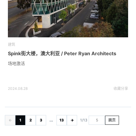
建筑
Spink街大楼，澳大利亚 / Peter Ryan Architects
场地激活
2024.08.28
收藏
分享
←
1
2
3
...
13
→
1/13
跳页