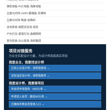
弹性地板-PVC地板-海象地板
立面与内饰-UHPC幕墙板-苏博特
立面与内饰-陶瓷-伯陶科
泳池系统-装配式泳池-诺亚
户外灯光-景观灯光-森朝照明
室内软装-办公家具-海邦集团
项目对接服务
为业主匹配设计力量，为设计师连接真实项目
我是业主，我要找设计师
已有心仪设计师，请帮我搭线 →
没有选定设计师，请帮我推荐 →
我是设计师，我要接项目
非会员申请直购 · 699元/条 →
申请加入会员 · 最低89元/条 →
已缴纳年费会员登录入口 →