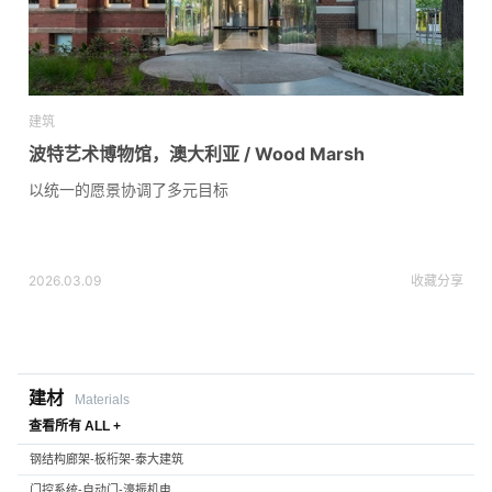
建筑
波特艺术博物馆，澳大利亚 / Wood Marsh
以统一的愿景协调了多元目标
2026.03.09
收藏
分享
建材
Materials
查看所有 ALL +
钢结构廊架-板桁架-泰大建筑
门控系统-自动门-濠振机电