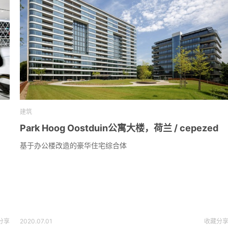
建筑
Park Hoog Oostduin公寓大楼，荷兰 / cepezed
基于办公楼改造的豪华住宅综合体
分享
2020.07.01
收藏
分