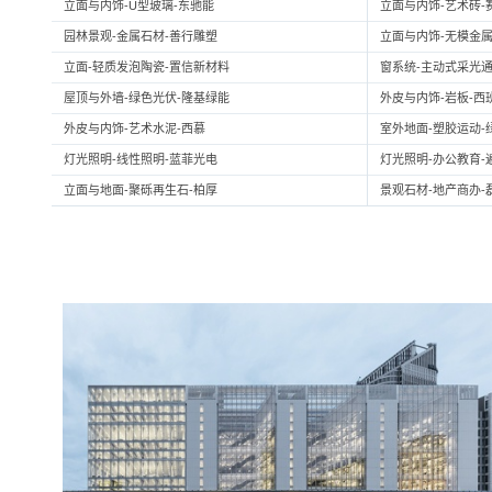
立面与内饰-U型玻璃-东驰能
立面与内饰-艺术砖-
园林景观-金属石材-善行雕塑
立面与内饰-无模金属
立面-轻质发泡陶瓷-置信新材料
窗系统-主动式采光通
屋顶与外墙-绿色光伏-隆基绿能
外皮与内饰-岩板-西
外皮与内饰-艺术水泥-西慕
室外地面-塑胶运动-
灯光照明-线性照明-蓝菲光电
灯光照明-办公教育-
立面与地面-聚砾再生石-柏厚
景观石材-地产商办-