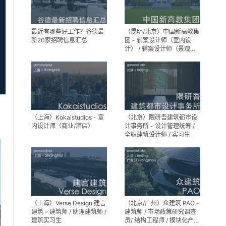
最近有哪些好工作？谷德最
（昆明/北京）中国新高教集
新20家招聘信息汇总
团 - 辅案设计师（室内设
计） / 辅案设计师（景观设
计）/ 生活空间组长/教学空
间组长 / 平面设计高级经理 /
展陈设计高级经理
（上海）Kokaistudios - 室
（北京）隈研吾建筑都市设
内设计师（商业/酒店）
计事务所 - 设计管理统筹 /
全职建筑设计师 / 实习生
（上海）Verse Design 建言
（北京/广州）众建筑 PAO -
建筑 – 建筑师 / 助理建筑师 /
建筑师 / 市场政策研究调查
建筑实习生
员/ 结构工程师 / 模块化产品