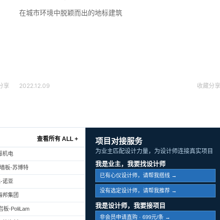
在城市环境中脱颖而出的地标建筑
分享
2022.12.09
收藏
分
查看所有 ALL +
项目对接服务
为业主匹配设计力量，为设计师连接真实项目
振机电
我是业主，我要找设计师
幕墙板-苏博特
已有心仪设计师，请帮我搭线 →
-诺亚
没有选定设计师，请帮我推荐 →
海邦集团
我是设计师，我要接项目
-PoliLam
非会员申请直购 · 699元/条 →