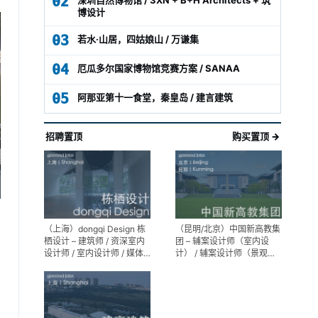
02
博设计
03
若水·山居，四姑娘山 / 万谦集
04
厄瓜多尔国家博物馆竞赛方案 / SANAA
05
阿那亚第十一食堂，秦皇岛 / 建言建筑
招聘置顶
购买置顶 →
（上海）dongqi Design 栋
（昆明/北京）中国新高教集
栖设计 – 建筑师 / 资深室内
团 – 辅案设计师（室内设
设计师 / 室内设计师 / 媒体
计） / 辅案设计师（景观设
及公共关系主管 / 设计实习
计）/ 生活空间组长/教学空
生（常年招聘）
间组长 / 平面设计高级经理 /
展陈设计高级经理