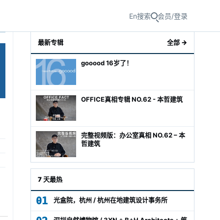
En
搜索
会员/登录
最新专辑
全部 →
gooood 16岁了！
OFFICE真相专辑 NO.62 - 本哲建筑
完整视频版：办公室真相 NO.62 – 本
哲建筑
级经理
7 天最热
01
光盒院，杭州 / 杭州在地建筑设计事务所
深圳自然博物馆 / 3XN + B+H Architects + 筑