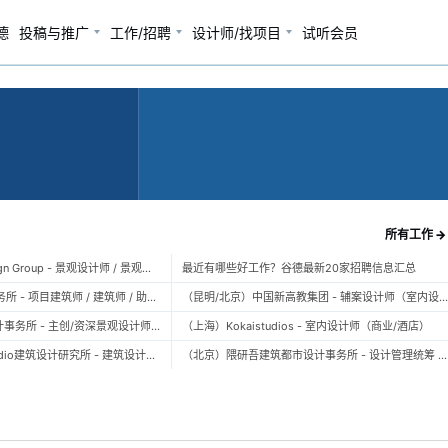
德
投稿与推广
工作/招聘
设计师/找项目
试听会员
所有工作 →
（上海）TOPO Design Group - 景观设计师 / 景观后期设计师 / 景观实习生
最近有哪些好工作？谷德最新20家招聘信息汇总
（北京）大屿建筑事务所 - 项目建筑师 / 建筑师 / 助理建筑师 / 实习建筑师
（昆明/北京）中国新高教集团 - 辅案设计师（室内设计） / 辅案设计师（景观设计）/ 生活空间组长/教学空间组长 / 平面设计高级经理 / 展陈设计高
（上海）FLO景观设计事务所 - 主创/资深景观设计师 / 景观设计师 / 设计实习生 / 商务行政助理 / 助理施工图设计师
（上海）Kokaistudios - 室内设计师（商业/酒店）
（北京）未/WAY Studio建筑设计研究所 - 建筑设计师 / 助理设计师/初级设计师 / 实习生 / 办公室行政与商务助理
（北京）隈研吾建筑都市设计事务所 - 设计管理统筹 / 全职建筑设计师 / 实习生