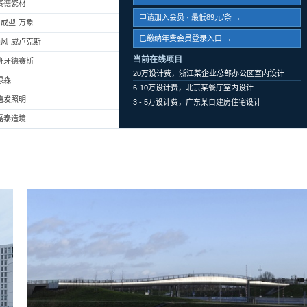
赛德瓷材
申请加入会员 · 最低89元/条 →
成型-万象
已缴纳年费会员登录入口 →
风-威卢克斯
当前在线项目
班牙德赛斯
20万设计费，浙江某企业总部办公区室内设计
绿森
6-10万设计费，北京某餐厅室内设计
遍发照明
3 - 5万设计费，广东某自建房住宅设计
磊泰造境