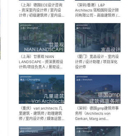
（上海）德国ECE设计咨询
（深圳/香港）L&P
- 资深室内设计师 / 室内设
Architects 瓴柏国际设计顾
计师 / 初级建筑师 / 室内设
问有限公司 - 高级建筑师 /
计师（后期）/ 建筑室内实
建筑设计师 / 资深别墅豪宅
习生
精装设计师
（上海）廿景观 NIAN
（厦门）宽品设计 - 室内设
LANDSCAPE - 资深景观设
计师 / 设计助理 / 项目深化
计师/项目负责人 / 景观设计
设计师
师 / 景观设计实习生
（重庆）vari architects 几
（深圳）德国gmp建筑师事
里建筑 - 建筑师 / 助理建筑
务所（Architects von
师 / 室内设计师 / 媒体运营
Gerkan, Marg and
专员 / 实习生
Partner）- 建筑实习生
享