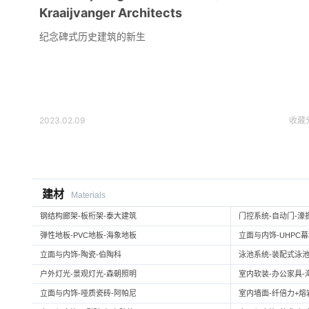
Kraaijvanger Architects
纪念碑式历史建筑的新生
2023.02.09
收藏
建材
Materials
钢结构廊架-板桁架-泰大建筑
门控系统-自动门-濠
弹性地板-PVC地板-海象地板
立面与内饰-UHPC
立面与内饰-陶瓷-伯陶科
泳池系统-装配式泳池
户外灯光-景观灯光-森朝照明
室内软装-办公家具-
立面与内饰-哑质瓷砖-阿帕尼
室内墙面-纤倍力+熔岩板