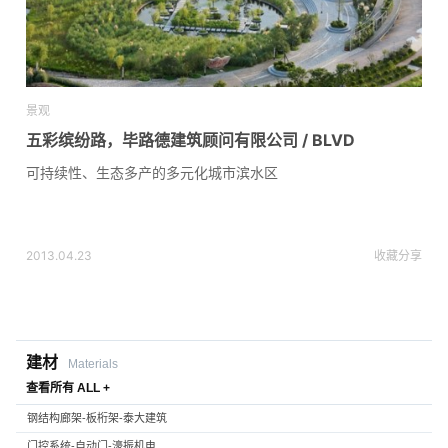
景观
五彩缤纷路，毕路德建筑顾问有限公司 / BLVD
可持续性、生态多产的多元化城市滨水区
2013.04.23
收藏
分享
建材
Materials
查看所有 ALL +
钢结构廊架-板桁架-泰大建筑
门控系统-自动门-濠振机电