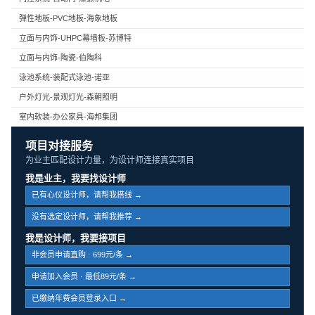
弹性地板-PVC地板-海象地板
立面与内饰-UHPC幕墙板-苏博特
立面与内饰-陶瓷-伯陶科
泳池系统-装配式泳池-诺亚
户外灯光-景观灯光-森朝照明
室内软装-办公家具-海邦集团
项目对接服务
为业主匹配设计力量，为设计师连接真实项目
我是业主，我要找设计师
已有心仪设计师，请帮我搭线 →
没有选定设计师，请帮我推荐 →
我是设计师，我要接项目
非会员申请直购 · 699元/条 →
申请加入会员 · 最低89元/条 →
已缴纳年费会员登录入口 →