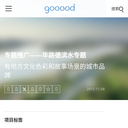
搜索
专题推广——毕路德滨水专题
有地方文化色彩和故事场景的城市品
牌
2013-11-06





项目标签