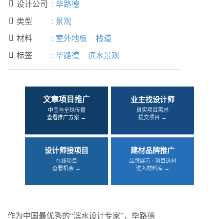
设计公司
:
毕路德

类型
:
景观

材料
:
室外地板
栈道

标签
:
毕路德
滨水景观

文章项目推广
业主找设计师
中国与全球传播
真实项目需求
查看推广方案 →
提交项目 →
设计师接项目
建材品牌推广
在线项目
品牌展示 · 项目选材
查看机会 →
进入材料库 →
作为中国最优秀的“滨水设计专家”，毕路德