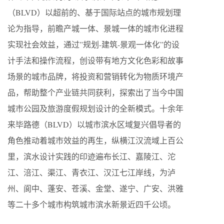
（BLVD）以超前的、基于国际站点的城市规划理
论为指导，前瞻产城一体、景城一体的城市化进程
实现社会效益，通过”规划-建筑-景观一体化”的设
计手法和操作流程，创设带有地方文化色彩和故事
场景的城市品牌，将投资和营销转化为物质环境产
品，帮助整个产业链共同获利，探索出了当今中国
城市公园及旅游度假规划设计的全新模式。十余年
来毕路德（BLVD）以城市滨水区域复兴倡导者的
角色推动着城市效益的再生，纵横江汉流域上百公
里，滨水设计实践的印迹遍布长江、嘉陵江、沱
江、涪江、渠江、青衣江、汉江七江岸线，为泸
州、阆中、蓬安、苍溪、金堂、遂宁、广安、洪雅
等二十多个城市构筑城市滨水新景近四千公顷。