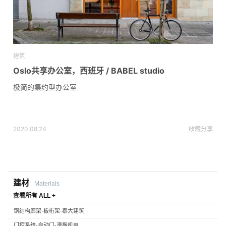
建筑
Oslo共享办公室，西班牙 / BABEL studio
极简的集约型办公室
2020.08.24
收藏
分享
建材
Materials
查看所有 ALL +
钢结构廊架-板桁架-泰大建筑
门控系统-自动门-濠振机电