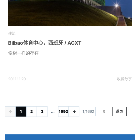
建筑
Bilbao体育中心，西班牙 / ACXT
像树一样的存在
2011.11.20
收藏
分享
←
1
2
3
...
1692
→
1/1692
跳页