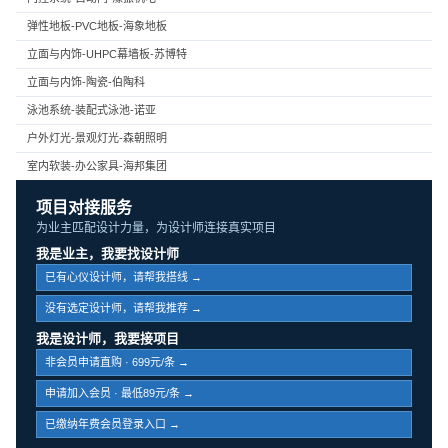
弹性地板-PVC地板-海象地板
立面与内饰-UHPC幕墙板-苏博特
立面与内饰-陶瓷-伯陶科
泳池系统-装配式泳池-诺亚
户外灯光-景观灯光-森朝照明
室内软装-办公家具-海邦集团
项目对接服务
为业主匹配设计力量，为设计师连接真实项目
我是业主，我要找设计师
已有心仪设计师，请帮我搭线 →
没有选定设计师，请帮我推荐 →
我是设计师，我要接项目
非会员申请直购 · 699元/条 →
申请加入会员 · 最低89元/条 →
已缴纳年费会员登录入口 →