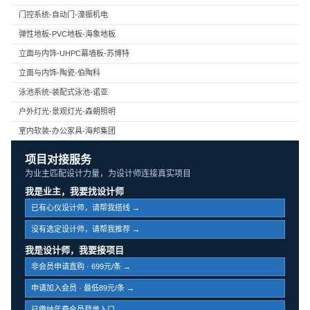
门控系统-自动门-濠振机电
弹性地板-PVC地板-海象地板
立面与内饰-UHPC幕墙板-苏博特
立面与内饰-陶瓷-伯陶科
泳池系统-装配式泳池-诺亚
户外灯光-景观灯光-森朝照明
室内软装-办公家具-海邦集团
项目对接服务
为业主匹配设计力量，为设计师连接真实项目
我是业主，我要找设计师
已有心仪设计师，请帮我搭线 →
没有选定设计师，请帮我推荐 →
我是设计师，我要接项目
非会员申请直购 · 699元/条 →
申请加入会员 · 最低89元/条 →
已缴纳年费会员登录入口 →