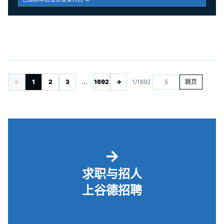
←
1
2
3
...
1692
→
1/1692
跳页
→
求职与招人
上谷德招聘