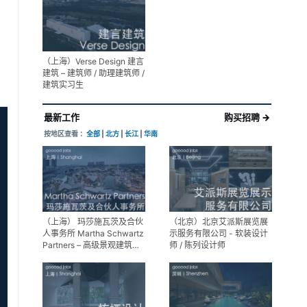
展陈设计高级经理
（上海）Verse Design 建言
建筑 – 建筑师 / 助理建筑师 /
建筑实习生
最新工作
购买招聘 →
按地区查看 ：
全部
|
北方
|
长江
|
华南
（上海） 玛莎施瓦茨及合伙
（北京）北京艾派斯展览展
人事务所 Martha Schwartz
示服务有限公司 - 软装设计
Partners – 高级景观建筑师
师 / 陈列设计师
Senior Landscape
Designer / 景观建筑师
Landscape Designer