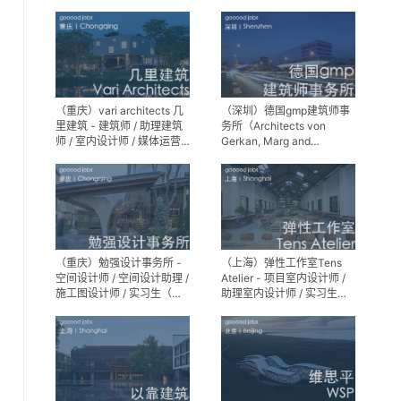
师 / 景观设计实习生
（重庆）vari architects 几
（深圳）德国gmp建筑师事
里建筑 - 建筑师 / 助理建筑
务所（Architects von
师 / 室内设计师 / 媒体运营
Gerkan, Marg and
专员 / 实习生
Partner）- 建筑实习生
（重庆）勉强设计事务所 -
（上海）弹性工作室Tens
空间设计师 / 空间设计助理 /
Atelier - 项目室内设计师 /
施工图设计师 / 实习生（长
助理室内设计师 / 实习生
期招募）
（长期招募）