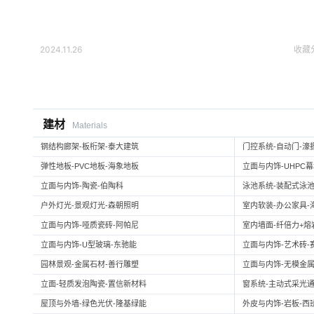
2024.11.26
收藏
建材
Materials
钢结构廊架-板桁架-泰大建筑
门控系统-自动门-濠
弹性地板-PVC地板-海象地板
立面与内饰-UHPC
立面与内饰-陶瓷-伯陶科
泳池系统-装配式泳池
户外灯光-景观灯光-森朝照明
室内软装-办公家具-
立面与内饰-哑质瓷砖-阿帕尼
室内墙面-纤倍力+熔岩板
立面与内饰-U型玻璃-东驰能
立面与内饰-艺术砖-
园林景观-金属石材-善行雕塑
立面与内饰-无模金属
立面-轻质发泡陶瓷-置信新材料
窗系统-主动式采光通
屋顶与外墙-绿色光伏-隆基绿能
外皮与内饰-岩板-西