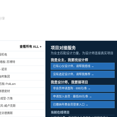
分享
查看所有 ALL +
项目对接服务
为业主匹配设计力量，为设计师连接真实项目
振机电
我是业主，我要找设计师
幕墙板-苏博特
已有心仪设计师，请帮我搭线 →
-诺亚
没有选定设计师，请帮我推荐 →
海邦集团
我是设计师，我要接项目
-PoliLam
非会员申请直购 · 699元/条 →
赛德瓷材
申请加入会员 · 最低89元/条 →
成型-万象
已缴纳年费会员登录入口 →
风-威卢克斯
当前在线项目
班牙德赛斯