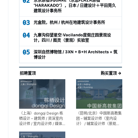
02
“HARAKADO”），日本 / 日建设计＋平田晃久
建筑设计事务所
03
光盒院，杭州 / 杭州在地建筑设计事务所
04
九寨沟仰望星空·Vacilando度假庄园景观设
计，四川 / 图灵（景观）实验室
05
深圳自然博物馆 / 3XN + B+H Architects + 筑
博设计
招聘置顶
购买置顶 →
（上海）dongqi Design 栋
（昆明/北京）中国新高教集
栖设计 – 建筑师 / 资深室内
团 – 辅案设计师（室内设
设计师 / 室内设计师 / 媒体
计） / 辅案设计师（景观设
及公共关系主管 / 设计实习
计）/ 生活空间组长/教学空
生（常年招聘）
间组长 / 平面设计高级经理 /