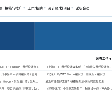
德
投稿与推广
工作/招聘
设计师/找项目
试听会员
所有工作 →
（广州）风物营造 LANDTEK GROUP - 景观设计师 / 植物设计师 / 品牌运营 / 实习生
（上海）FLO景观设计事务所 - 主创/资深景观设计师 / 景观设计师 / 设计实习生 / 商务行政助理 / 助理施工图设计师
（上海）空间里建筑设计事务所 – 项目建筑师 / 室内设计师 / 实习生（建筑/室内）
（北京）未/WAY Studio建筑设计研究所 - 建筑设计师 / 助理设计师/初级设计师 / 实习生 / 办公室行政与商务助理
（上海）TOPO Design Group - 景观设计师 / 景观后期设计师 / 景观实习生
最近有哪些好工作？谷德最新20家招聘信息汇总
（北京）大屿建筑事务所 - 项目建筑师 / 建筑师 / 助理建筑师 / 实习建筑师
（昆明/北京）中国新高教集团 - 辅案设计师（室内设计） / 辅案设计师（景观设计）/ 生活空间组长/教学空间组长 / 平面设计高级经理 / 展陈设计高