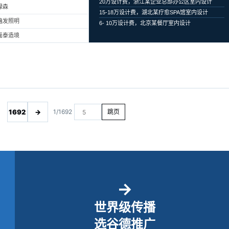
20万设计费，浙江某企业总部办公区室内设计
绿森
15-18万设计费，湖北某疗愈SPA馆室内设计
遍发照明
6- 10万设计费，北京某餐厅室内设计
磊泰造境
1692
→
1/1692
跳页
→
世界级传播
选谷德推广