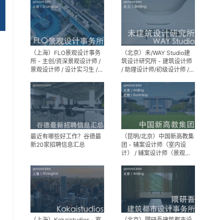
（上海）FLO景观设计事务
（北京）未/WAY Studio建
所 - 主创/资深景观设计师 /
筑设计研究所 - 建筑设计师
景观设计师 / 设计实习生 /
/ 助理设计师/初级设计师 /
商务行政助理 / 助理施工图
实习生 / 办公室行政与商务
设计师
助理
最近有哪些好工作？谷德最
（昆明/北京）中国新高教集
新20家招聘信息汇总
团 - 辅案设计师（室内设
计） / 辅案设计师（景观设
计）/ 生活空间组长/教学空
间组长 / 平面设计高级经理 /
展陈设计高级经理
（上海）Kokaistudios - 室
（北京）隈研吾建筑都市设