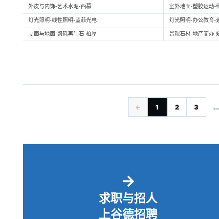
外皮与内饰-艺术水泥-西慕
室外地面-塑胶运动-
灯光照明-线性照明-蓝菲光电
灯光照明-办公教育-
立面与地面-聚砾再生石-柏厚
景观石材-地产商办-
←
1
2
3
...
→
求职与招人
上谷德招聘