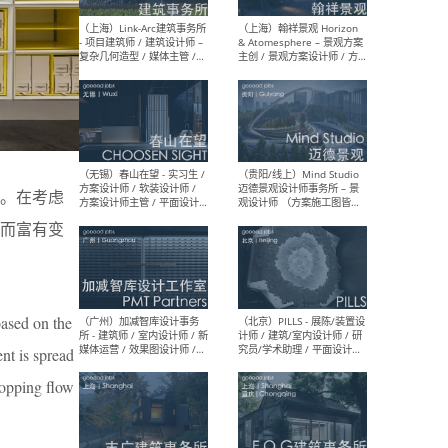
（上海）上海建筑设计研究
（北
院有限公司 沈钺建筑创作工
师（
作室（FREE STUDIO）- 助理
建筑
建筑师 / 驻场建筑师 / 实习
设计
生
实习
。在考虑
（上海）雁飞建筑事务所
（上
Yanfei architects - 助理建
VIS
⽽富有变
筑师 / 建筑实习生（长期有
室内
效）
软装
based on the
nt is spread
（上海）十方圆国际 - 资深专
（上海
shopping flow
案负责人 / 主案设计师 / 设
建筑
计师助理 / 软装设计师 / 软
/ 
装设计师助理
师 