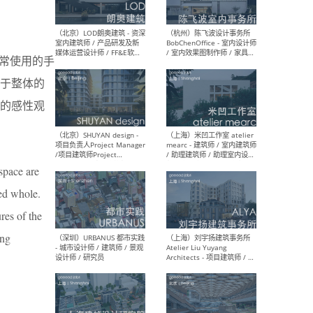
（大理）之间建筑
（西
常使⽤的⼿
ArCONNECT – 项目建筑师 /
研究
建筑师 / 助理建筑师 / 室内
主创
于整体的
设计师 / 实习生
景观
施工
的感性观
 space are
（深圳）TOMO東木筑造 -
（广
室内设计师 / 资深深化设计
所 
ted whole.
师 / AIGC内容编辑(室内设计
理设
方向) / 照明设计师 / 软装设
新媒
res of the
计师
生
ing
（北京）LOD朗奥建筑 - 资深
（杭
室内建筑师 / 产品研发及新
Bob