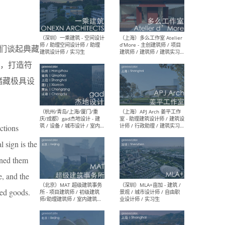
（上海）彬蔚致正建筑工作
（上海
室 – 项目建筑师 / 助理建筑
德佳
们谈起典藏
师 / 实习生
设计
，打造符
储藏极具设
（深圳）一乘建筑 - 空间设计
（上
师 / 助理空间设计师 / 助理
d’M
ections
建筑设计师 / 实习生
建筑
生 
 sign is the
ined them
e, and the
red goods.
（杭州/青岛/上海/厦门/重
（上海
庆/成都）gad杰地设计 - 建
室 
筑 / 设备 / 城市设计 / 室内 /
计师