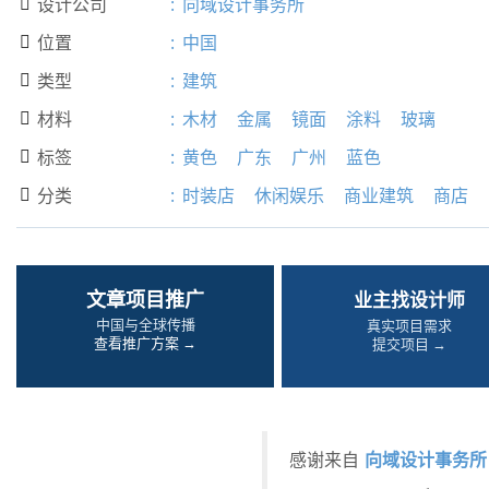
设计公司
:
向域设计事务所

位置
:
中国

类型
:
建筑

材料
:
木材
金属
镜面
涂料
玻璃

标签
:
黄色
广东
广州
蓝色

分类
:
时装店
休闲娱乐
商业建筑
商店

文章项目推广
业主找设计师
中国与全球传播
真实项目需求
查看推广方案 →
提交项目 →
向域设计事务所
感谢来自