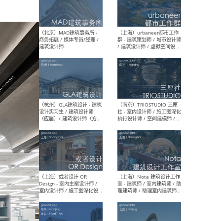
幕墙 / BIM / 成本 / 工程 / 运
生
营 / 品牌 / 观点views / 实习
等
（北京）MAT 超级建筑事务
（深圳
所 - 项目建筑师 / 初级建筑
景观
师/助理建筑师 / 室内建筑师
业设
/ 实习生
（北京）MAD建筑事务所 -
（上
商务拓展 / 媒体专员/经理 /
群 
建筑设计师
/ 
师 