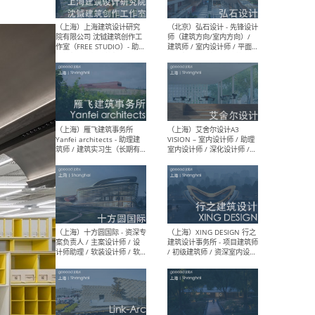
媒体运营设计师 / FF&E软装
/ 
设计师 / 深化设计师 / 实习
装设
生
（北京）SHUYAN design -
（上
项目负责人Project Manager
mea
/项目建筑师Project
/ 
Architect / 助理建筑师
师 
Assistant Architect / 创始
请）
人助理Founder's Assistant
/ 实习生Intern
（深圳）URBANUS 都市实践
（上
- 城市设计师 / 建筑师 / 景观
Atel
设计师 / 研究员
Arc
媒体
生（