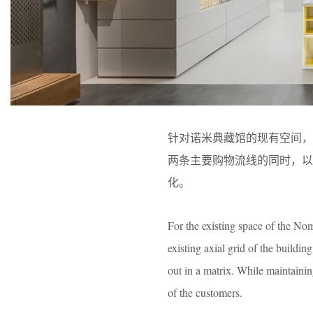
针对诺⽶典藏馆的现有空间
两条主要购物流线的同时，
化。
For the existing space of the Nom
existing axial grid of the buildi
out in a matrix. While maintainin
of the customers.