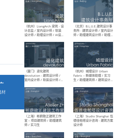
最新工作
按地区查看 ：
全部
|
北方
|
长江
|
华南
（杭州）LiangArch 梁筑 - 设
（北
计总监 / 室内设计师 / 软装
务所
设计师 / 助理设计师 / AI设计
师 
师 / 施工图深化设计师 / 品
室内
牌商务总助
广
选材
→
（厦门）退化建筑
（杭
devolution - 建筑设计师 /
Fab
室内设计师 / 软装设计师 /
生 
项目统筹 / 合伙人助理
师