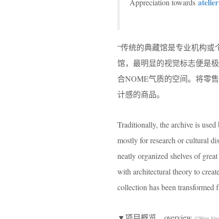
atelie
Appreciation towards
“传统的典藏馆是专业机构或
馆，最明显的视觉标志便是
合NOME⽓质的空间。将零售
计感的商品。
Traditionally, the archive is used
mostly for research or cultural d
neatly organized shelves of grea
with architectural theory to creat
collection has been transformed 
▼项目概览，overview
©Wen Stu