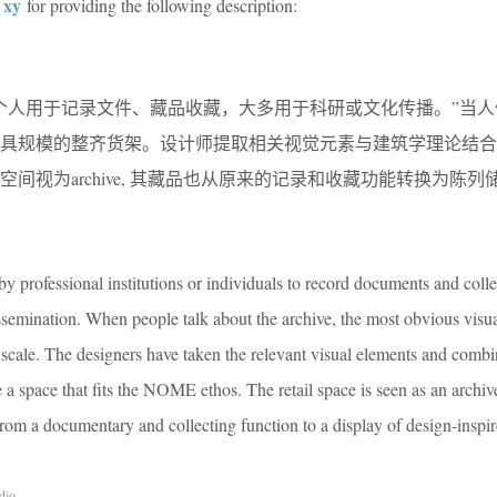
r xy
for providing the following description:
个⼈⽤于记录⽂件、藏品收藏，⼤多⽤于科研或⽂化传播。”当⼈
极具规模的整⻬货架。设计师提取相关视觉元素与建筑学理论结合
空间视为archive, 其藏品也从原来的记录和收藏功能转换为陈列
 by professional institutions or individuals to record documents and coll
issemination. When people talk about the archive, the most obvious visual
t scale. The designers have taken the relevant visual elements and comb
e a space that fits the NOME ethos. The retail space is seen as an archiv
from a documentary and collecting function to a display of design-inspi
dio