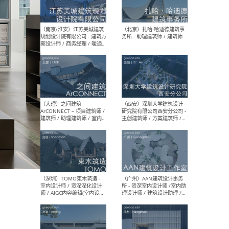
（杭州）GLA建筑设计 - 建筑
（南京
设计实习生 / 建筑设计师
社 
（应届）/ 建筑设计师（方案
执行
设计）/ 建筑设计师（施工
实习
图）/ 结构设计师 / 给排水设
计师
（上海）或者设计 OR
（上
Design - 室内主案设计师 /
室 -
室内设计师 / 施工图深化设
理建
计师 / 室内设计助理 / 新媒
实习
体运营
请）
（南京/淮安）江苏美城建筑
（北
规划设计院有限公司 - 建筑方
务所
案设计师 / 商务经理 / 暖通
设计师 / 造价工程师