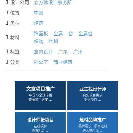
设计公司
:
立方体设计事务所

位置
:
中国

类型
:
建筑

:
饰面板
金属
窗
金属窗
材料

织物
地毯
标签
:
室内设计
广东
广州

分类
:
办公室
商业建筑

文章项目推广
业主找设计师
中国与全球传播
真实项目需求
查看推广方案 →
提交项目 →
设计师接项目
建材品牌推广
在线项目
品牌展示 · 项目选材
查看机会 →
进入材料库 →