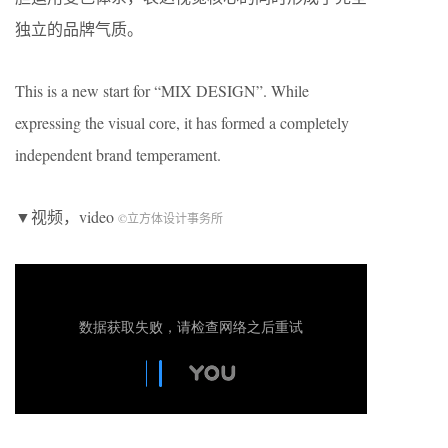
独立的品牌气质。
This is a new start for “MIX DESIGN”. While
expressing the visual core, it has formed a completely
independent brand temperament.
▼视频，video
©立方体设计事务所