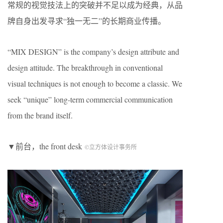
常规的视觉技法上的突破并不足以成为经典，从品
牌自身出发寻求“独一无二”的长期商业传播。
“MIX DESIGN” is the company’s design attribute and
design attitude. The breakthrough in conventional
visual techniques is not enough to become a classic. We
seek “unique” long-term commercial communication
from the brand itself.
▼前台，the front desk
©立方体设计事务所