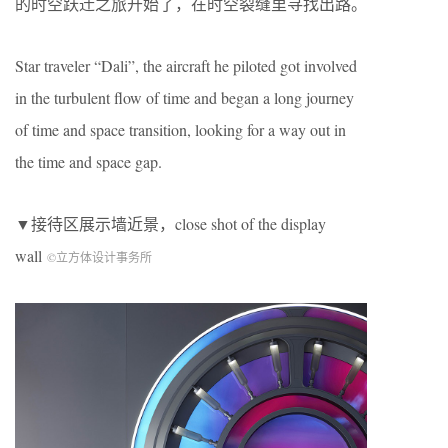
的时空跃迁之旅开始了，在时空裂缝里寻找出路。
Star traveler “Dali”, the aircraft he piloted got involved
in the turbulent flow of time and began a long journey
of time and space transition, looking for a way out in
the time and space gap.
▼接待区展示墙近景，close shot of the display
wall
©立方体设计事务所