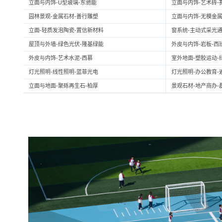
立面与内饰-U型玻璃-东驰能
立面与内饰-艺术砖-
园林景观-金属石材-善行雕塑
立面与内饰-无模金属
立面-轻质发泡陶瓷-置信新材料
窗系统-主动式采光通
屋顶与外墙-绿色光伏-隆基绿能
外皮与内饰-岩板-西
外皮与内饰-艺术水泥-西慕
室外地面-塑胶运动-
灯光照明-线性照明-蓝菲光电
灯光照明-办公教育-
立面与地面-聚砾再生石-柏厚
景观石材-地产商办-