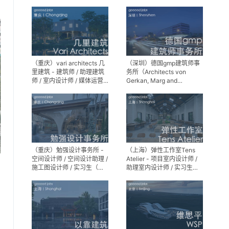
师 / 景观设计实习生
（重庆）vari architects 几
（深圳）德国gmp建筑师事
里建筑 - 建筑师 / 助理建筑
务所（Architects von
师 / 室内设计师 / 媒体运营
Gerkan, Marg and
专员 / 实习生
Partner）- 建筑实习生
（重庆）勉强设计事务所 -
（上海）弹性工作室Tens
空间设计师 / 空间设计助理 /
Atelier - 项目室内设计师 /
施工图设计师 / 实习生（长
助理室内设计师 / 实习生
期招募）
（长期招募）