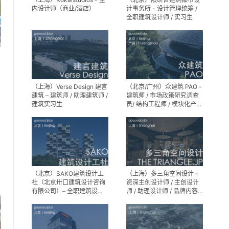
内设计师（商业/酒店）
计事务所 - 设计管理统筹 /
全职建筑设计师 / 实习生
（上海）Verse Design 建言
（北京/广州）众建筑 PAO -
建筑 – 建筑师 / 助理建筑师 /
建筑师 / 市场政策研究调查
建筑实习生
员/ 结构工程师 / 模块化产品
建筑设计师 / 室内装修工程
师 / 机电工程师 / 实习生
享
（北京）SAKO建筑设计工
（上海）多三角空间设计 –
社（北京卅口建筑设计咨询
资深主创设计师 / 主创设计
有限公司）– 全职建筑设计
师 / 助理设计师 / 品牌内容
师
运营负责人