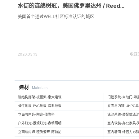
水街的连绵树冠，美国佛罗里达州 / Reed
Hilderbrand
美国首个通过WELL社区标准认证的城区
2026.03.13
收藏
建材
Materials
钢结构廊架-板桁架-泰大建筑
门控系统-自动门-濠
弹性地板-PVC地板-海象地板
立面与内饰-UHPC
立面与内饰-陶瓷-伯陶科
泳池系统-装配式泳池
户外灯光-景观灯光-森朝照明
室内软装-办公家具-
立面与内饰-哑质瓷砖-阿帕尼
室内墙面-纤倍力+熔岩板