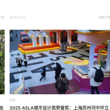
分享
2026.04.21
收藏
分
景观
帕
2025 ASLA城市设计类荣誉奖：上海苏州河中环立