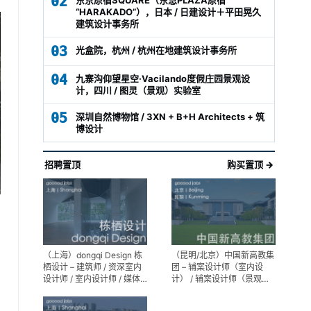
02
“HARAKADO”），日本 / 日建设计＋平田晃久
建筑设计事务所
03
光盒院，杭州 / 杭州在地建筑设计事务所
04
九寨沟仰望星空·Vacilando度假庄园景观设
计，四川 / 图灵（景观）实验室
05
深圳自然博物馆 / 3XN + B+H Architects + 筑
博设计
招聘置顶
购买置顶 →
（上海）dongqi Design 栋
（昆明/北京）中国新高教集
栖设计 – 建筑师 / 资深室内
团 – 辅案设计师（室内设
设计师 / 室内设计师 / 媒体
计） / 辅案设计师（景观设
及公共关系主管 / 设计实习
计）/ 生活空间组长/教学空
生（常年招聘）
间组长 / 平面设计高级经理 /