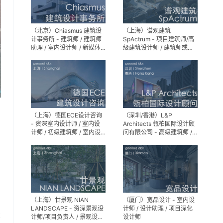
（北京）Chiasmus 建筑设
（上海）谱观建筑
计事务所 - 建筑师 / 建筑师
SpActrum - 项目建筑师/高
助理 / 室内设计师 / 新媒体
级建筑设计师 / 建筑师或助
公关 / 建筑实习生
理建筑师 / 室内设计师 / 新
媒体助理 / 实习生（建筑设
计/媒体，长期有效）
（上海）德国ECE设计咨询
（深圳/香港）L&P
- 资深室内设计师 / 室内设
Architects 瓴柏国际设计顾
计师 / 初级建筑师 / 室内设
问有限公司 - 高级建筑师 /
计师（后期）/ 建筑室内实
建筑设计师 / 资深别墅豪宅
习生
精装设计师
（上海）廿景观 NIAN
（厦门）宽品设计 - 室内设
LANDSCAPE - 资深景观设
计师 / 设计助理 / 项目深化
享
计师/项目负责人 / 景观设计
设计师