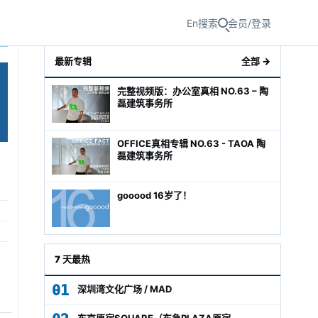
En
搜索
会员/登录
最新专辑
全部 →
完整视频版：办公室真相 NO.63 – 陶
磊建筑事务所
OFFICE真相专辑 NO.63 - TAOA 陶
磊建筑事务所
gooood 16岁了！
级经理
7 天最热
01
深圳湾文化广场 / MAD
东京原宿SQUARE（东急PLAZA原宿