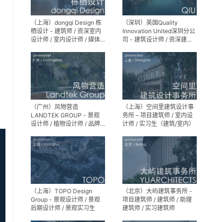
（上海）dongqi Design 栋
（深圳）英国Quality
栖设计 - 建筑师 / 资深室内
Innovation United深圳分公
设计师 / 室内设计师 / 媒体
司 - 建筑设计师 / 资深建筑
及公共关系主管 / 设计实习
设计师 / 室内设计师 / 设计
生（常年招聘）
实习生
享
（广州）风物营造
（上海）空间里建筑设计事
LANDTEK GROUP - 景观
务所 – 项目建筑师 / 室内设
设计师 / 植物设计师 / 品牌
计师 / 实习生（建筑/室内）
运营 / 实习生
（上海）TOPO Design
（北京）大屿建筑事务所 -
Group - 景观设计师 / 景观
项目建筑师 / 建筑师 / 助理
后期设计师 / 景观实习生
建筑师 / 实习建筑师