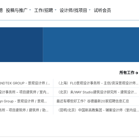
德
投稿与推广
工作/招聘
设计师/找项目
试听会员
所有工作 →
（广州）风物营造 LANDTEK GROUP - 景观设计师 / 植物设计师 / 品牌运营 / 实习生
（上海）FLO景观设计事务所 - 主创/资深景观设计师 / 景观设计师 / 设计实习生 / 商务行政助理 / 助理施工图设计师
（上海）空间里建筑设计事务所 – 项目建筑师 / 室内设计师 / 实习生（建筑/室内）
（北京）未/WAY Studio建筑设计研究所 - 建筑设计师 / 助理设计师/初级设计师 / 实习生 / 办公室行政与商务助理
（上海）TOPO Design Group - 景观设计师 / 景观后期设计师 / 景观实习生
最近有哪些好工作？谷德最新20家招聘信息汇总
（北京）大屿建筑事务所 - 项目建筑师 / 建筑师 / 助理建筑师 / 实习建筑师
（昆明/北京）中国新高教集团 - 辅案设计师（室内设计） / 辅案设计师（景观设计）/ 生活空间组长/教学空间组长 / 平面设计高级经理 / 展陈设计高