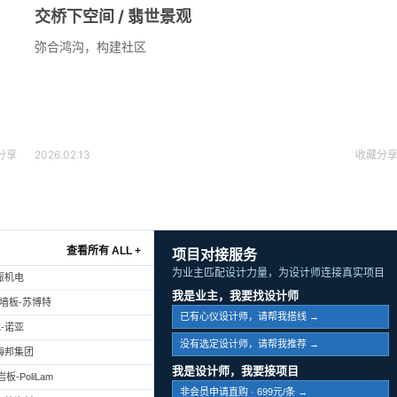
交桥下空间 / 翡世景观
弥合鸿沟，构建社区
分享
2026.02.13
收藏
分
查看所有 ALL +
项目对接服务
为业主匹配设计力量，为设计师连接真实项目
振机电
我是业主，我要找设计师
幕墙板-苏博特
已有心仪设计师，请帮我搭线 →
-诺亚
没有选定设计师，请帮我推荐 →
海邦集团
我是设计师，我要接项目
-PoliLam
非会员申请直购 · 699元/条 →