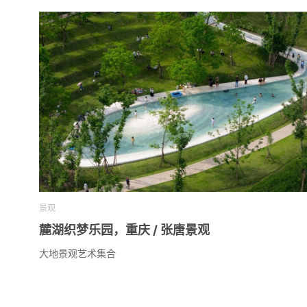
景观
麓湖织梦乐园，重庆 / 张唐景观
大地景观艺术集合