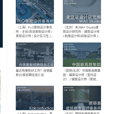
（上海）FLO景观设计事务
（北京）未/WAY Studio建
所 - 主创/资深景观设计师 /
筑设计研究所 - 建筑设计师
景观设计师 / 设计实习生 /
/ 助理设计师/初级设计师 /
商务行政助理 / 助理施工图
实习生 / 办公室行政与商务
设计师
助理
最近有哪些好工作？谷德最
（昆明/北京）中国新高教集
新20家招聘信息汇总
团 - 辅案设计师（室内设
计） / 辅案设计师（景观设
计）/ 生活空间组长/教学空
间组长 / 平面设计高级经理 /
展陈设计高级经理
（上海）Kokaistudios - 室
（北京）隈研吾建筑都市设