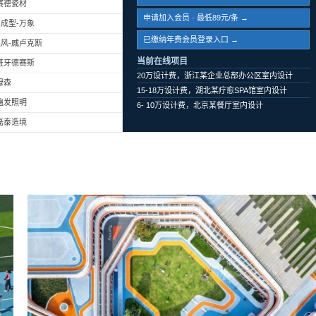
赛德瓷材
申请加入会员 · 最低89元/条 →
成型-万象
已缴纳年费会员登录入口 →
风-威卢克斯
当前在线项目
班牙德赛斯
20万设计费，浙江某企业总部办公区室内设计
绿森
15-18万设计费，湖北某疗愈SPA馆室内设计
遍发照明
6- 10万设计费，北京某餐厅室内设计
磊泰造境