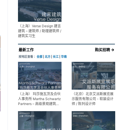
展陈设计高级经理
享
（上海）Verse Design 建言
建筑 – 建筑师 / 助理建筑师 /
建筑实习生
最新工作
购买招聘 →
按地区查看 ：
全部
|
北方
|
长江
|
华南
（上海） 玛莎施瓦茨及合伙
（北京）北京艾派斯展览展
人事务所 Martha Schwartz
示服务有限公司 - 软装设计
Partners – 高级景观建筑师
师 / 陈列设计师
Senior Landscape
Designer / 景观建筑师
Landscape Designer