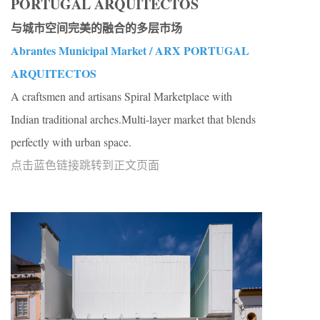
PORTUGAL ARQUITECTOS
与城市空间完美的融合的多层市场
Abrantes Municipal Market / ARX PORTUGAL
ARQUITECTOS
A craftsmen and artisans Spiral Marketplace with
Indian traditional arches.Multi-layer market that blends
perfectly with urban space.
点击蓝色链接跳转到正文页面