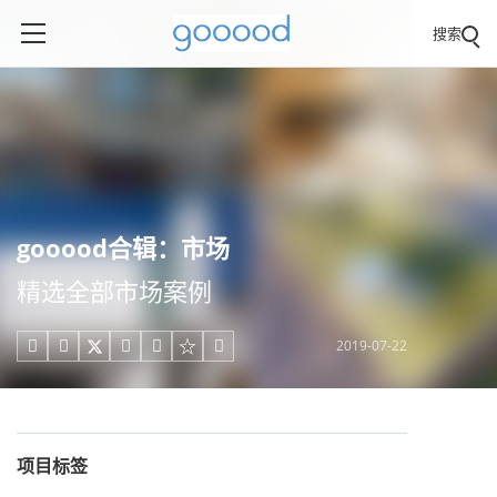
搜索
gooood合辑：市场
精选全部市场案例
2019-07-22





项目标签