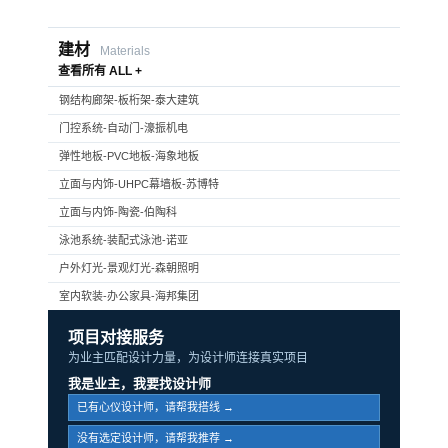
建材
Materials
查看所有 ALL +
钢结构廊架-板桁架-泰大建筑
门控系统-自动门-濠振机电
弹性地板-PVC地板-海象地板
立面与内饰-UHPC幕墙板-苏博特
立面与内饰-陶瓷-伯陶科
泳池系统-装配式泳池-诺亚
户外灯光-景观灯光-森朝照明
室内软装-办公家具-海邦集团
项目对接服务
为业主匹配设计力量，为设计师连接真实项目
我是业主，我要找设计师
已有心仪设计师，请帮我搭线 →
没有选定设计师，请帮我推荐 →