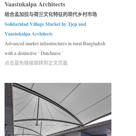
Vaastukalpa Architects
结合孟加拉与荷兰文化特征的现代乡村市场
Solidaridad Village Market by Tjep and
Vaastukalpa Architects
Advanced market infrastructures in rural Bangladesh
with a distinctive ‘ Dutchness ’
点击蓝色链接跳转到正文页面