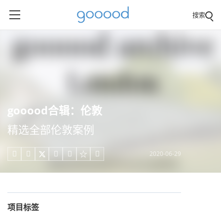
搜索
gooood合辑：伦敦
精选全部伦敦案例
2020-06-29





项目标签