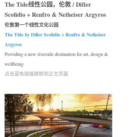
The Tide线性公园，伦敦 / Diller
Scofidio + Renfro & Neiheiser Argyros
伦敦第一个线性文化公园
The Tide by Diller Scofidio + Renfro & Neiheiser
Argyros
Providing a new riverside destination for art, design &
wellbeing
点击蓝色链接跳转到正文页面