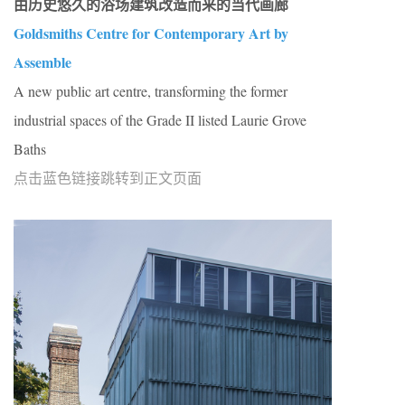
由历史悠久的浴场建筑改造而来的当代画廊
Goldsmiths Centre for Contemporary Art by
Assemble
A new public art centre, transforming the former
industrial spaces of the Grade II listed Laurie Grove
Baths
点击蓝色链接跳转到正文页面