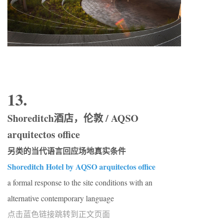
13.
Shoreditch酒店，伦敦 / AQSO
arquitectos office
另类的当代语言回应场地真实条件
Shoreditch Hotel by AQSO arquitectos office
a formal response to the site conditions with an
alternative contemporary language
点击蓝色链接跳转到正文页面