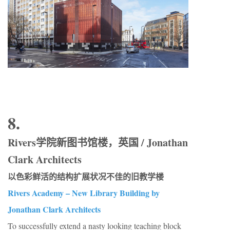
8.
Rivers学院新图书馆楼，英国 / Jonathan
Clark Architects
以色彩鲜活的结构扩展状况不佳的旧教学楼
Rivers Academy – New Library Building by
Jonathan Clark Architects
To successfully extend a nasty looking teaching block