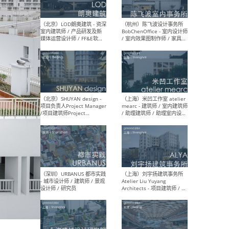
（大理）之间建筑
（西
ArCONNECT – 项目建筑师 /
研究
建筑师 / 助理建筑师 / 室内
主创
设计师 / 实习生
景观
施工
（深圳）TOMO東木筑造 -
（广
室内设计师 / 资深深化设计
所 
师 / AIGC内容编辑(室内设计
理设
方向) / 照明设计师 / 软装设
新媒
计师
生
（北京）LOD朗奥建筑 - 资深
（杭
室内建筑师 / 产品研发及新
Bob