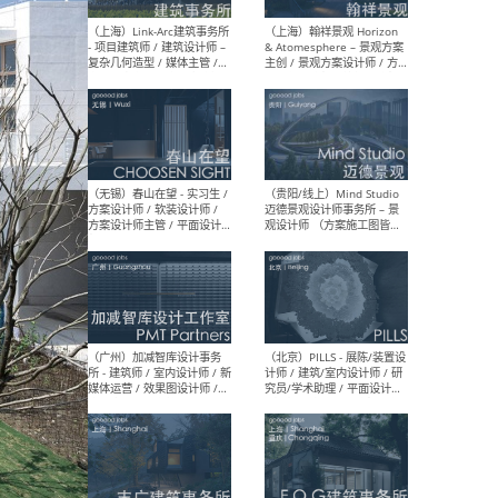
（上海）上海建筑设计研究
（北
院有限公司 沈钺建筑创作工
师（
作室（FREE STUDIO）- 助理
建筑
建筑师 / 驻场建筑师 / 实习
设计
生
实习
（上海）雁飞建筑事务所
（上
Yanfei architects - 助理建
VIS
筑师 / 建筑实习生（长期有
室内
效）
软装
（上海）十方圆国际 - 资深专
（上海
案负责人 / 主案设计师 / 设
建筑
计师助理 / 软装设计师 / 软
/ 
装设计师助理
师 