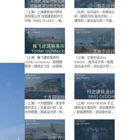
媒体运营设计师 / FF&E软装
/ 
设计师 / 深化设计师 / 实习
装设
生
（北京）SHUYAN design -
（上
项目负责人Project Manager
mea
/项目建筑师Project
/ 
Architect / 助理建筑师
师 
Assistant Architect / 创始
请）
人助理Founder's Assistant
/ 实习生Intern
（深圳）URBANUS 都市实践
（上
- 城市设计师 / 建筑师 / 景观
Atel
设计师 / 研究员
Arc
媒体
生（