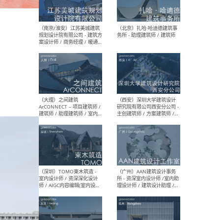
（杭州）GLA建筑设计 - 建筑
（南京
设计实习生 / 建筑设计师
社 
（应届）/ 建筑设计师（方案
执行
设计）/ 建筑设计师（施工
实习
图）/ 结构设计师 / 给排水设
计师
（上海）或者设计 OR
（上
Design - 室内主案设计师 /
室 -
室内设计师 / 施工图深化设
理建
计师 / 室内设计助理 / 新媒
实习
体运营
请）
（南京/淮安）江苏美城建筑
（北
规划设计院有限公司 - 建筑方
务所
案设计师 / 商务经理 / 暖通
设计师 / 造价工程师