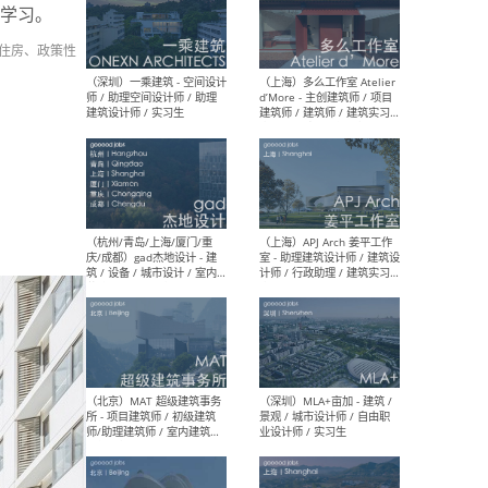
学习。
住房、政策性
（上海）彬蔚致正建筑工作
（上海
室 – 项目建筑师 / 助理建筑
德佳
师 / 实习生
设计
（深圳）一乘建筑 - 空间设计
（上
师 / 助理空间设计师 / 助理
d’M
建筑设计师 / 实习生
建筑
生 
（杭州/青岛/上海/厦门/重
（上海
庆/成都）gad杰地设计 - 建
室 
筑 / 设备 / 城市设计 / 室内 /
计师