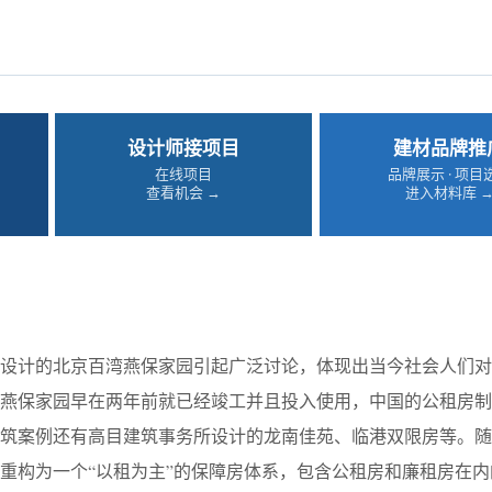
设计师接项目
建材品牌推
在线项目
品牌展示 · 项目
查看机会 →
进入材料库 
队设计的北京百湾燕保家园引起广泛讨论，体现出当今社会人们对
湾燕保家园早在两年前就已经竣工并且投入使用，中国的公租房制
关建筑案例还有高目建筑事务所设计的龙南佳苑、临港双限房等。随
重构为一个“以租为主”的保障房体系，包含公租房和廉租房在内