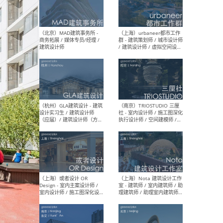
幕墙 / BIM / 成本 / 工程 / 运
生
营 / 品牌 / 观点views / 实习
等
（北京）MAT 超级建筑事务
（深圳
所 - 项目建筑师 / 初级建筑
景观
师/助理建筑师 / 室内建筑师
业设
/ 实习生
（北京）MAD建筑事务所 -
（上
商务拓展 / 媒体专员/经理 /
群 
建筑设计师
/ 
师 