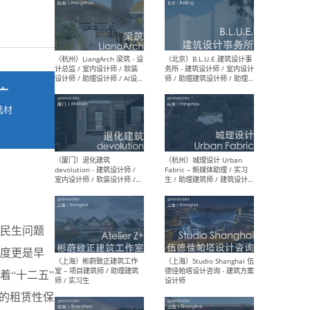
最新工作
按地区查看 ：
全部
|
北方
|
长江
|
华南
广
选材
（杭州）LiangArch 梁筑 - 设
（北
→
计总监 / 室内设计师 / 软装
务所
设计师 / 助理设计师 / AI设计
师 
师 / 施工图深化设计师 / 品
室内
牌商务总助
民生问题
（厦门）退化建筑
（杭
devolution - 建筑设计师 /
Fab
度更是早
室内设计师 / 软装设计师 /
生 
项目统筹 / 合伙人助理
师
着“十二五”
的租赁性保