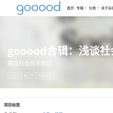
首页
专辑
分类
关于谷
gooood合辑：浅谈
精选社会住宅项目





项目标签