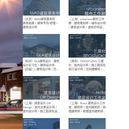
幕墙 / BIM / 成本 / 工程 / 运
生
营 / 品牌 / 观点views / 实习
等
（北京）MAT 超级建筑事务
（深圳
所 - 项目建筑师 / 初级建筑
景观
师/助理建筑师 / 室内建筑师
业设
/ 实习生
（北京）MAD建筑事务所 -
（上
商务拓展 / 媒体专员/经理 /
群 
建筑设计师
/ 
师 