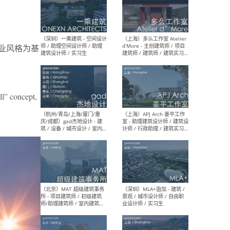
（上海）彬蔚致正建筑工作
（上海
室 – 项目建筑师 / 助理建筑
德佳
工业风格为基
师 / 实习生
设计
ll” concept,
（深圳）一乘建筑 - 空间设计
（上
师 / 助理空间设计师 / 助理
d’M
建筑设计师 / 实习生
建筑
生 
（杭州/青岛/上海/厦门/重
（上海
庆/成都）gad杰地设计 - 建
室 
筑 / 设备 / 城市设计 / 室内 /
计师