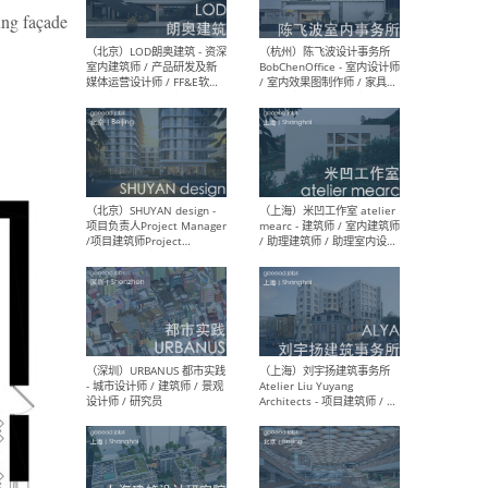
hung façade
（大理）之间建筑
（西
ArCONNECT – 项目建筑师 /
研究
建筑师 / 助理建筑师 / 室内
主创
设计师 / 实习生
景观
施工
（深圳）TOMO東木筑造 -
（广
室内设计师 / 资深深化设计
所 
师 / AIGC内容编辑(室内设计
理设
方向) / 照明设计师 / 软装设
新媒
计师
生
（北京）LOD朗奥建筑 - 资深
（杭
室内建筑师 / 产品研发及新
Bob