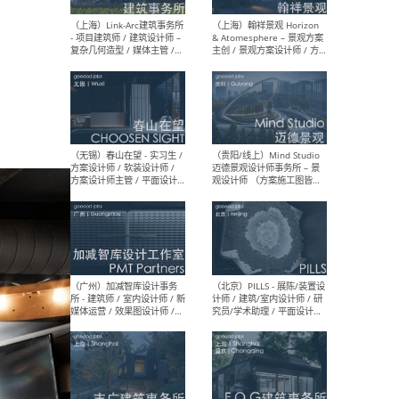
（上海）上海建筑设计研究
（北
院有限公司 沈钺建筑创作工
师（
作室（FREE STUDIO）- 助理
建筑
建筑师 / 驻场建筑师 / 实习
设计
生
实习
（上海）雁飞建筑事务所
（上
Yanfei architects - 助理建
VIS
筑师 / 建筑实习生（长期有
室内
效）
软装
（上海）十方圆国际 - 资深专
（上海
案负责人 / 主案设计师 / 设
建筑
计师助理 / 软装设计师 / 软
/ 
装设计师助理
师 