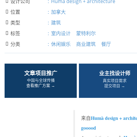
设计公司
:
Humà design + architecture

位置
:
加拿大

类型
:
建筑

标签
:
室内设计
蒙特利尔

分类
:
休闲娱乐
商业建筑
餐厅

文章项目推广
业主找设计师
中国与全球传播
真实项目需求
查看推广方案 →
提交项目 →
Humà design + archit
来自
gooood