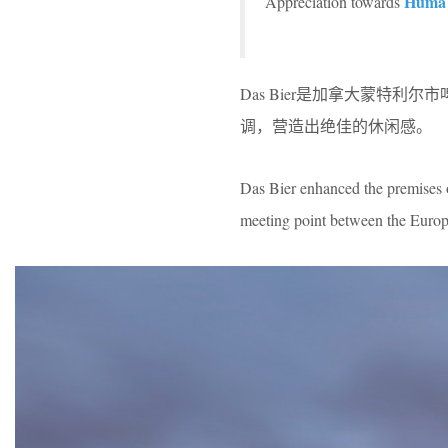
Humà d
Appreciation towards
Das Bier是加拿大蒙特利尔
调，营造出绝佳的休闲感。
Das Bier enhanced the premises o
meeting point between the Europe