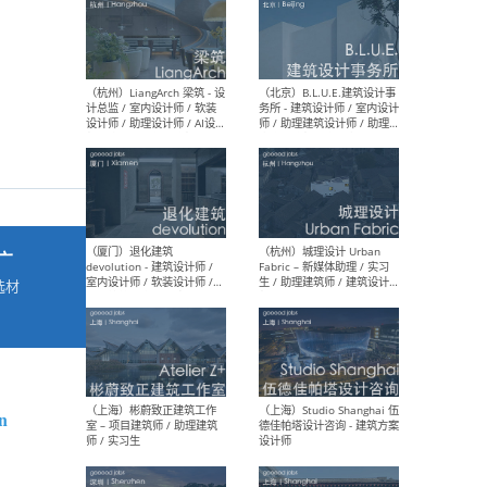
最新工作
按地区查看 ：
全部
|
北方
|
长江
|
华南
（杭州）LiangArch 梁筑 - 设
（北
计总监 / 室内设计师 / 软装
务所
设计师 / 助理设计师 / AI设计
师 
师 / 施工图深化设计师 / 品
室内
广
牌商务总助
选材
→
（厦门）退化建筑
（杭
devolution - 建筑设计师 /
Fab
室内设计师 / 软装设计师 /
生 
n
项目统筹 / 合伙人助理
师