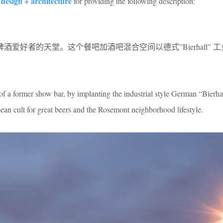
esign + architecture
for providing the following description:
市啤酒爱好者的天堂。这个餐吧加酒吧混合空间以德式”Bierhall” 
f a former show bar, by implanting the industrial style German “Bierha
an cult for great beers and the Rosemont neighborhood lifestyle.