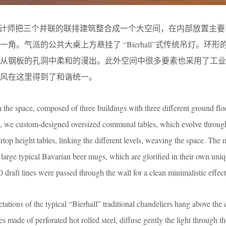
hitecture的设计师把三个并联的联排建筑整合成一个大空间，在内部放置
角。气派的公共大桌上方悬挂了 “Bierhall”式传统吊灯。环形
光从钢板的孔洞中柔和的漫出。此外空间中很多要素也采用了工业
风在这里得到了和谐统一。
n the space, composed of three buildings with three different ground floo
en, we custom-designed oversized communal tables, which evolve throug
rtop height tables, linking the different levels, weaving the space. The 
”, large typical Bavarian beer mugs, which are glorified in their own uni
 draft lines were passed through the wall for a clean minimalistic effect
etations of the typical “Bierhall” traditional chandeliers hang above th
es made of perforated hot rolled steel, diffuse gently the light through th