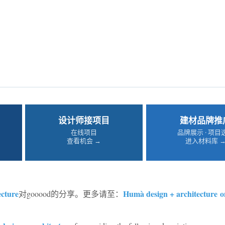
设计师接项目
建材品牌推
在线项目
品牌展示 · 项目
查看机会 →
进入材料库 
ecture
Humà design + architecture o
对gooood的分享。更多请至：