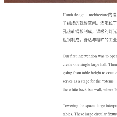
Humà design + arc
子组成的就餐空间。酒吧位于一
孔热轧钢板制成，温暖的灯
粗钢制成。舒适与粗旷的工业
Our first intervention was to ope
create one single large hall. Th
going from table height to counte
serves as a stage for the “Steins
the white back bar wall, where 20
Towering the space, large interpr
tables. These large circular fixtur