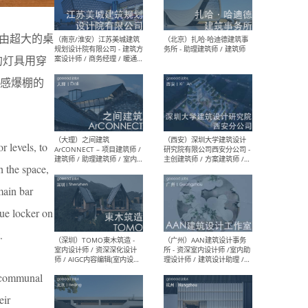
（杭州）GLA建筑设计 - 建筑
（南京
设计实习生 / 建筑设计师
社 
（应届）/ 建筑设计师（方案
执行
主要由超大的桌
设计）/ 建筑设计师（施工
实习
图）/ 结构设计师 / 给排水设
的灯具用穿
计师
感爆棚的
（上海）或者设计 OR
（上
Design - 室内主案设计师 /
室 -
r levels, to
室内设计师 / 施工图深化设
理建
计师 / 室内设计助理 / 新媒
实习
h the space,
体运营
请）
main bar
que locker on
.
（南京/淮安）江苏美城建筑
（北
规划设计院有限公司 - 建筑方
务所
案设计师 / 商务经理 / 暖通
e communal
设计师 / 造价工程师
eir