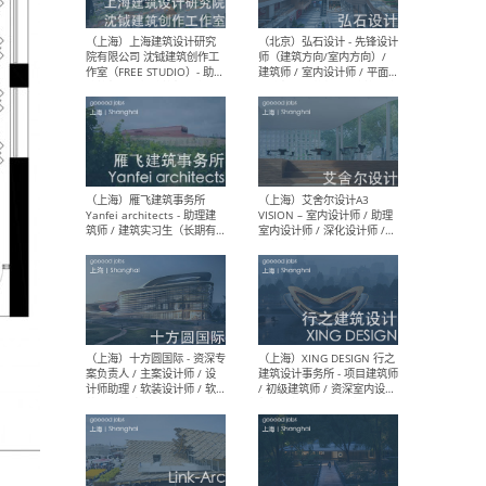
媒体运营设计师 / FF&E软装
/ 
设计师 / 深化设计师 / 实习
装设
生
（北京）SHUYAN design -
（上
项目负责人Project Manager
mea
/项目建筑师Project
/ 
Architect / 助理建筑师
师 
Assistant Architect / 创始
请）
人助理Founder's Assistant
/ 实习生Intern
（深圳）URBANUS 都市实践
（上
- 城市设计师 / 建筑师 / 景观
Atel
设计师 / 研究员
Arc
媒体
生（