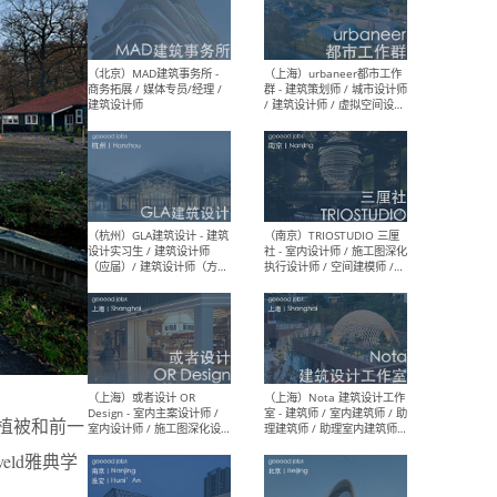
幕墙 / BIM / 成本 / 工程 / 运
生
营 / 品牌 / 观点views / 实习
等
（北京）MAT 超级建筑事务
（深圳
所 - 项目建筑师 / 初级建筑
景观
师/助理建筑师 / 室内建筑师
业设
/ 实习生
（北京）MAD建筑事务所 -
（上
商务拓展 / 媒体专员/经理 /
群 
建筑设计师
/ 
师 
的植被和前一
eld雅典学