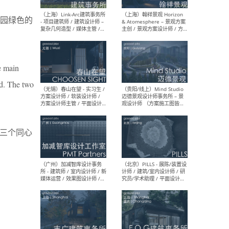
（上海）上海建筑设计研究
（北
园绿色的
院有限公司 沈钺建筑创作工
师（
作室（FREE STUDIO）- 助理
建筑
建筑师 / 驻场建筑师 / 实习
设计
生
实习
he main
nd. The two
（上海）雁飞建筑事务所
（上
Yanfei architects - 助理建
VIS
筑师 / 建筑实习生（长期有
室内
效）
软装
（右）三个同心
（上海）十方圆国际 - 资深专
（上海
案负责人 / 主案设计师 / 设
建筑
计师助理 / 软装设计师 / 软
/ 
装设计师助理
师 