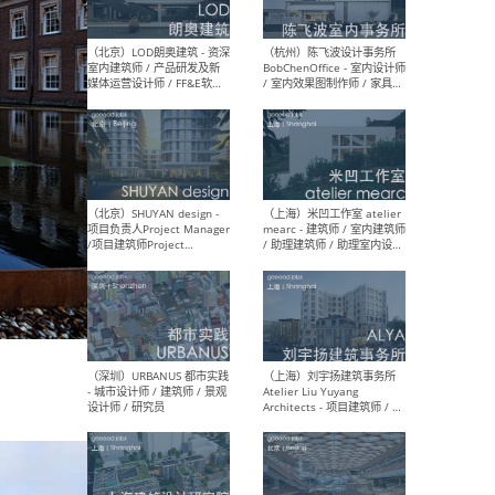
（大理）之间建筑
（西
ArCONNECT – 项目建筑师 /
研究
建筑师 / 助理建筑师 / 室内
主创
设计师 / 实习生
景观
施工
（深圳）TOMO東木筑造 -
（广
室内设计师 / 资深深化设计
所 
师 / AIGC内容编辑(室内设计
理设
方向) / 照明设计师 / 软装设
新媒
计师
生
（北京）LOD朗奥建筑 - 资深
（杭
室内建筑师 / 产品研发及新
Bob