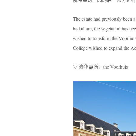
The estate had previously been a
had allure, the vegetation has b
wished to transform the Voorhuis
College wished to expand the Ach
▽ 豪华寓所，the Voorhuis