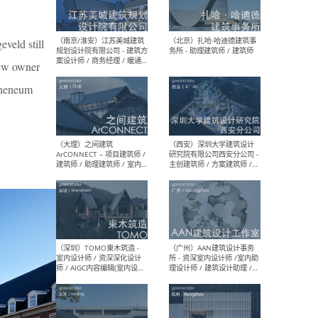
（杭州）GLA建筑设计 - 建筑
（南京
设计实习生 / 建筑设计师
社 
（应届）/ 建筑设计师（方案
执行
veld still
设计）/ 建筑设计师（施工
实习
图）/ 结构设计师 / 给排水设
new owner
计师
Atheneum
（上海）或者设计 OR
（上
Design - 室内主案设计师 /
室 -
室内设计师 / 施工图深化设
理建
计师 / 室内设计助理 / 新媒
实习
体运营
请）
（南京/淮安）江苏美城建筑
（北
规划设计院有限公司 - 建筑方
务所
案设计师 / 商务经理 / 暖通
设计师 / 造价工程师