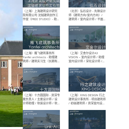
媒体运营设计师 / FF&E软装
/ 
设计师 / 深化设计师 / 实习
装设
生
（北京）SHUYAN design -
（上
项目负责人Project Manager
mea
/项目建筑师Project
/ 
Architect / 助理建筑师
师 
Assistant Architect / 创始
请）
人助理Founder's Assistant
/ 实习生Intern
（深圳）URBANUS 都市实践
（上
- 城市设计师 / 建筑师 / 景观
Atel
设计师 / 研究员
Arc
媒体
生（