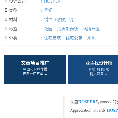
设计公司
:
HOSPER

类型
:
景观

材料
:
锈蚀（耐候）钢

标签
:
花园
海姆斯泰德
场所尺度

分类
:
住宅建筑
住宅公寓
水池

文章项目推广
业主找设计师
中国与全球传播
真实项目需求
查看推广方案 →
提交项目 →
HOSPER
来自
对goooo
HOS
Appreciation towards