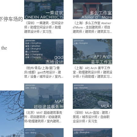
地下停车场的
（上海）彬蔚致正建筑工作
（上海
室 – 项目建筑师 / 助理建筑
德佳
师 / 实习生
设计
 the
（深圳）一乘建筑 - 空间设计
（上
师 / 助理空间设计师 / 助理
d’M
建筑设计师 / 实习生
建筑
生 
（杭州/青岛/上海/厦门/重
（上海
庆/成都）gad杰地设计 - 建
室 
筑 / 设备 / 城市设计 / 室内 /
计师