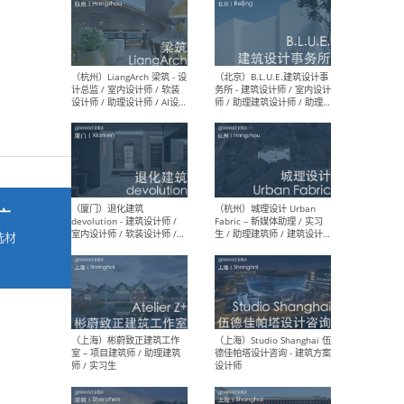
最新工作
按地区查看 ：
全部
|
北方
|
长江
|
华南
（杭州）LiangArch 梁筑 - 设
（北
计总监 / 室内设计师 / 软装
务所
设计师 / 助理设计师 / AI设计
师 
师 / 施工图深化设计师 / 品
室内
广
牌商务总助
选材
→
（厦门）退化建筑
（杭
devolution - 建筑设计师 /
Fab
室内设计师 / 软装设计师 /
生 
项目统筹 / 合伙人助理
师