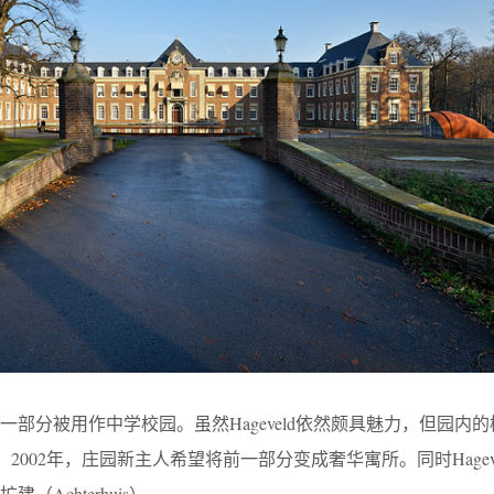
部分被用作中学校园。虽然Hageveld依然颇具魅力，但园内
久。2002年，庄园新主人希望将前一部分变成奢华寓所。同时Hagev
Achterhuis）。