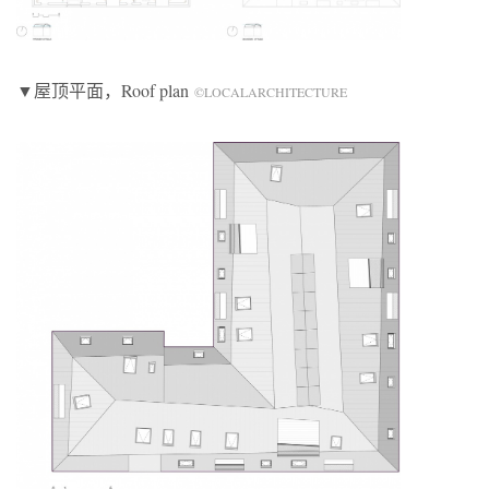
▼屋顶平面，Roof plan
©LOCALARCHITECTURE