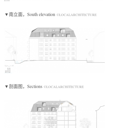
▼南立面，South elevation
©LOCALARCHITECTURE
▼剖面图，Sections
©LOCALARCHITECTURE