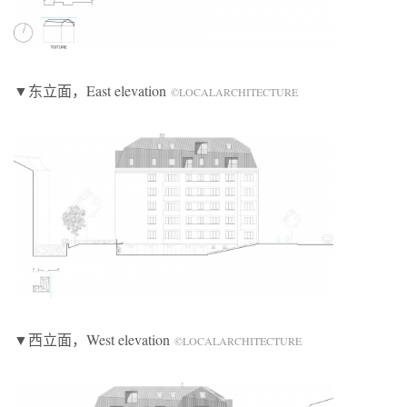
▼东立面，East elevation
©LOCALARCHITECTURE
▼西立面，West elevation
©LOCALARCHITECTURE