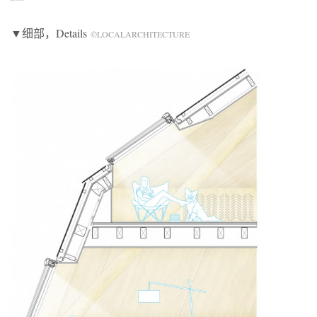
▼细部，Details
©LOCALARCHITECTURE