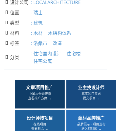
设计公司
:
LOCALARCHITECTURE

位置
:
瑞士

类型
:
建筑

材料
:
木材
木结构体系

标签
:
洛桑市
改造

:
住宅室内设计
住宅楼
分类

住宅公寓
文章项目推广
业主找设计师
中国与全球传播
真实项目需求
查看推广方案 →
提交项目 →
设计师接项目
建材品牌推广
在线项目
品牌展示 · 项目选材
查看机会 →
进入材料库 →