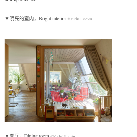
▼明亮的室内，Bright interior
©Michel Bonvin
▼餐厅，Dining room
©Michel Bonvin