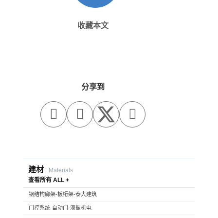
收藏本文
分享到



建材
Materials
查看所有 ALL +
钢结构廊架-板桁架-泰大建筑
门控系统-自动门-濠振机电