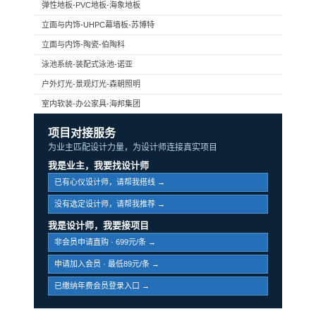
弹性地板-PVC地板-海象地板
立面与内饰-UHPC幕墙板-苏博特
立面与内饰-陶瓷-伯陶科
泳池系统-装配式泳池-诺亚
户外灯光-景观灯光-森朝照明
室内软装-办公家具-海邦集团
项目对接服务
为业主匹配设计力量，为设计师连接真实项目
我是业主，我要找设计师
已有心仪设计师，请帮我搭线 →
没有选定设计师，请帮我推荐 →
我是设计师，我要接项目
非会员申请直购 · 699元/条 →
申请加入会员 · 最低89元/条 →
已缴纳年费会员登录入口 →