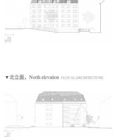
▼北立面，North elevation
©LOCALARCHITECTURE