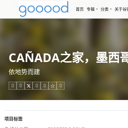
首页
专辑
分类
关于谷
CAÑADA之家，墨西哥 / 
依地势而建





项目标签