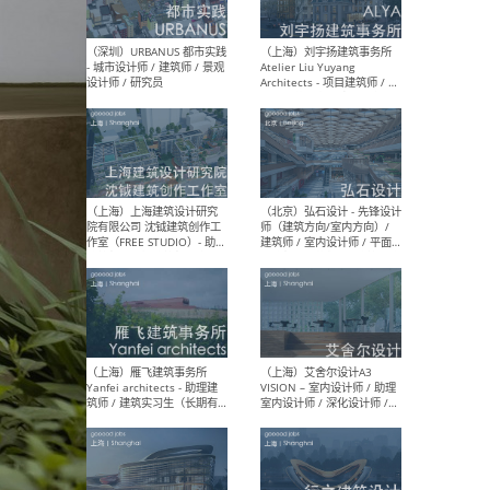
（北京）LOD朗奥建筑 - 资深
（杭
室内建筑师 / 产品研发及新
Bob
媒体运营设计师 / FF&E软装
/ 
设计师 / 深化设计师 / 实习
装设
生
（北京）SHUYAN design -
（上
项目负责人Project Manager
mea
/项目建筑师Project
/ 
Architect / 助理建筑师
师 
Assistant Architect / 创始
请）
人助理Founder's Assistant
/ 实习生Intern
（深圳）URBANUS 都市实践
（上
- 城市设计师 / 建筑师 / 景观
Atel