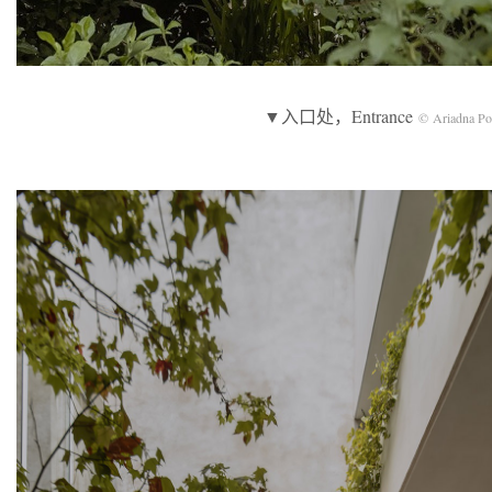
▼入口处，Entrance
© Ariadna Po