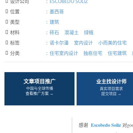
设计公司
:
ESCOBEDO SOLIZ

位置
:
墨西哥

类型
:
建筑

材料
:
砖石
混凝土
绿植

标签
:
诺卡尔潘
室内设计
小而美的住宅

分类
:
住宅室内设计
独栋住宅
住宅建筑

文章项目推广
业主找设计师
中国与全球传播
真实项目需求
查看推广方案 →
提交项目 →
Escobedo Soliz
感谢
对g