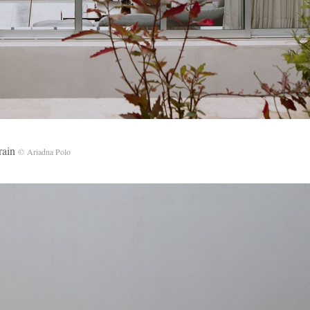
ain
© Ariadna Polo