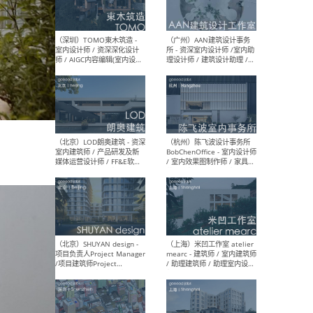
（南京/淮安）江苏美城建筑
（北
规划设计院有限公司 - 建筑方
务所
案设计师 / 商务经理 / 暖通
设计师 / 造价工程师
（大理）之间建筑
（西
ArCONNECT – 项目建筑师 /
研究
建筑师 / 助理建筑师 / 室内
主创
设计师 / 实习生
景观
施工
（深圳）TOMO東木筑造 -
（广
室内设计师 / 资深深化设计
所 
师 / AIGC内容编辑(室内设计
理设
方向) / 照明设计师 / 软装设
新媒
计师
生