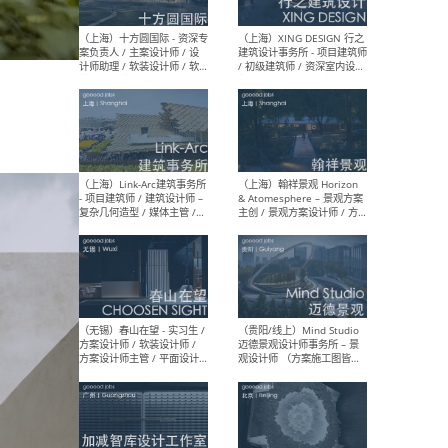
设计师 / 研究员
Arc
媒体
生（
（上海）上海建筑设计研究
（北
院有限公司 沈钺建筑创作工
师（
作室（FREE STUDIO）- 助理
建筑
建筑师 / 驻场建筑师 / 实习
设计
生
实习
（上海）雁飞建筑事务所
（上
Yanfei architects - 助理建
VIS
筑师 / 建筑实习生（长期有
室内
效）
软装