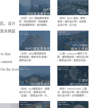
（杭州/青岛/上海/厦门/重
（上海
庆/成都）gad杰地设计 - 建
室 
区。设计
筑 / 设备 / 城市设计 / 室内 /
计师
幕墙 / BIM / 成本 / 工程 / 运
生
其余两层
营 / 品牌 / 观点views / 实习
等
rve that
（北京）MAT 超级建筑事务
（深圳
所 - 项目建筑师 / 初级建筑
景观
e natural
师/助理建筑师 / 室内建筑师
业设
/ 实习生
 On the level
（北京）MAD建筑事务所 -
（上
商务拓展 / 媒体专员/经理 /
群 
建筑设计师
/ 