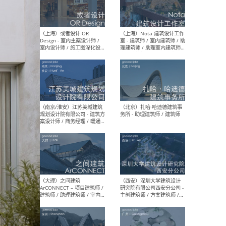
师 
（杭州）GLA建筑设计 - 建筑
（南京
设计实习生 / 建筑设计师
社 
（应届）/ 建筑设计师（方案
执行
设计）/ 建筑设计师（施工
实习
图）/ 结构设计师 / 给排水设
计师
（上海）或者设计 OR
（上
Design - 室内主案设计师 /
室 -
室内设计师 / 施工图深化设
理建
计师 / 室内设计助理 / 新媒
实习
体运营
请）