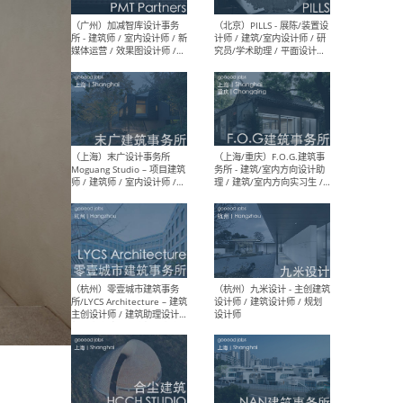
（上海）十方圆国际 - 资深专
（上海
案负责人 / 主案设计师 / 设
建筑
计师助理 / 软装设计师 / 软
/ 
装设计师助理
师 
（上海）Link-Arc建筑事务所
（上
- 项目建筑师 / 建筑设计师 –
& A
复杂几何造型 / 媒体主管 /
主创
学术研究专员 / 实习生计划
案深
软装
（方
（无锡）春山在望 - 实习生 /
（贵阳
方案设计师 / 软装设计师 /
迈德
方案设计师主管 / 平面设计
观设
师
可）