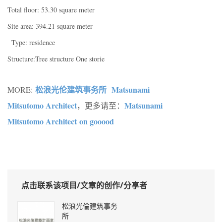
Total floor: 53.30 square meter
Site area: 394.21 square meter
Type: residence
Structure:Tree structure One storie
松浪光伦建筑事务所
Matsunami
MORE:
Mitsutomo Architect
Matsunami
，更多请至：
Mitsutomo Architect on gooood
点击联系该项目/文章的创作/分享者
松浪光倫建筑事务
所