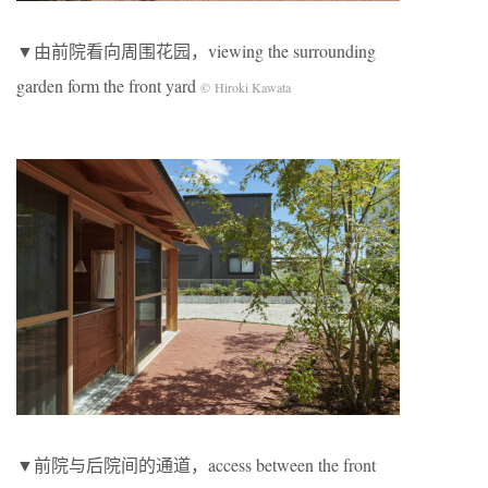
▼由前院看向周围花园，viewing the surrounding
garden form the front yard
© Hiroki Kawata
▼前院与后院间的通道，access between the front