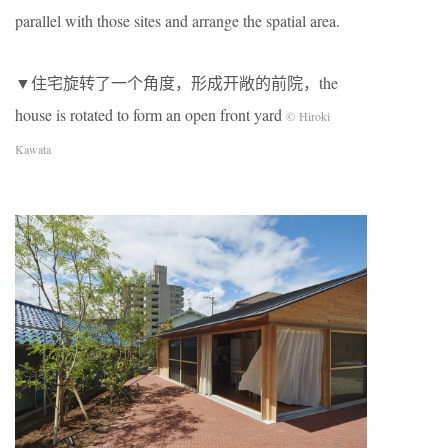
parallel with those sites and arrange the spatial area.
▼住宅旋转了一个角度，形成开敞的前院，the
house is rotated to form an open front yard
© Hiroki
Kawata