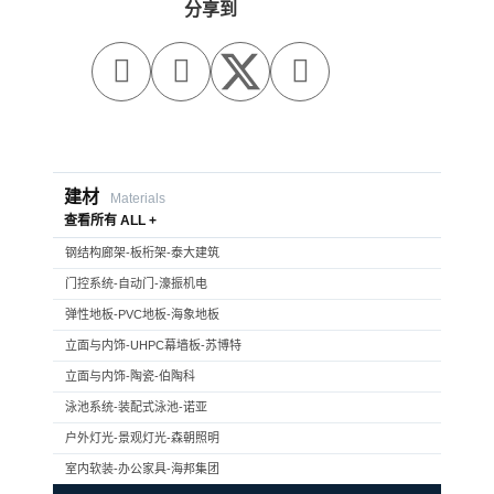
分享到



建材
Materials
查看所有 ALL +
钢结构廊架-板桁架-泰大建筑
门控系统-自动门-濠振机电
弹性地板-PVC地板-海象地板
立面与内饰-UHPC幕墙板-苏博特
立面与内饰-陶瓷-伯陶科
泳池系统-装配式泳池-诺亚
户外灯光-景观灯光-森朝照明
室内软装-办公家具-海邦集团