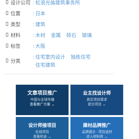
设计公司
:
松浪光倫建筑事务所

位置
:
日本

类型
:
建筑

材料
:
木材
金属
砖石
玻璃

标签
:
大阪

:
住宅室内设计
独栋住宅
分类

住宅建筑
文章项目推广
业主找设计师
中国与全球传播
真实项目需求
查看推广方案 →
提交项目 →
设计师接项目
建材品牌推广
在线项目
品牌展示 · 项目选材
查看机会 →
进入材料库 →