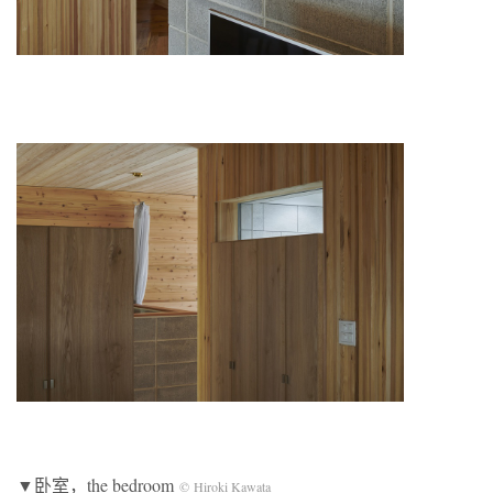
▼卧室，the bedroom
© Hiroki Kawata