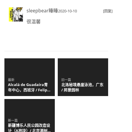
sleepbear睡睡
2020-10-10
[回复]
很温馨
最新
旧一篇
Alcalá de Guadaíra青
北洛秘境悬崖泳池，广东
年中心，西班牙 / Felipe
/ 邦景园林
Retuerto + Dunar
Arquitectos
新一篇
新疆博乐人民公园改造设
计（A地块）/ 北京源树景