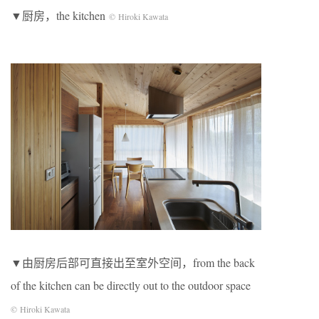
▼厨房，the kitchen
© Hiroki Kawata
▼由厨房后部可直接出至室外空间，from the back
of the kitchen can be directly out to the outdoor space
© Hiroki Kawata