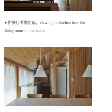
▼由餐厅看向厨房，viewing the kitchen from the
dining room
© Hiroki Kawata