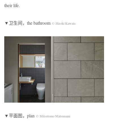
their life.
▼卫生间，the bathroom
© Hiroki Kawata
▼平面图，plan
© Mitsutomo Matsunami