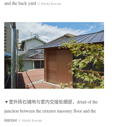
and the back yard
© Hiroki Kawata
▼室外砖石铺地与室内交接处细部，detail of the
junction between the exterior masonry floor and the
interior
© Hiroki Kawata