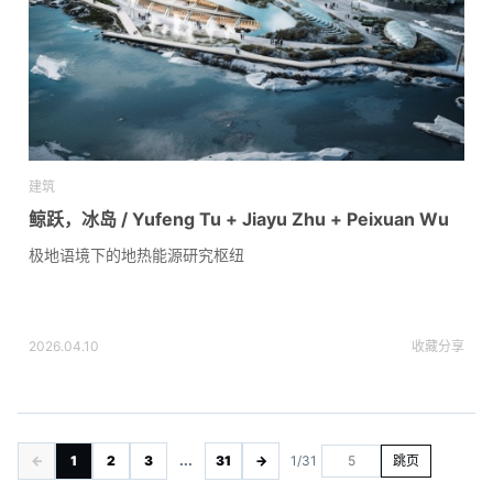
建筑
鲸跃，冰岛 / Yufeng Tu + Jiayu Zhu + Peixuan Wu
极地语境下的地热能源研究枢纽
2026.04.10
收藏
分享
←
1
2
3
...
31
→
1/31
跳页