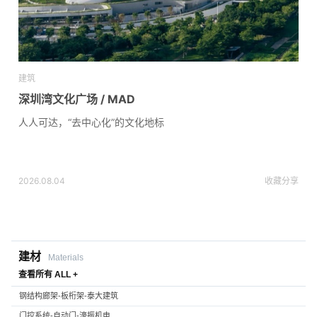
建筑
深圳湾文化广场 / MAD
人人可达，“去中心化”的文化地标
2026.08.04
收藏
分享
建材
Materials
查看所有 ALL +
钢结构廊架-板桁架-泰大建筑
门控系统-自动门-濠振机电