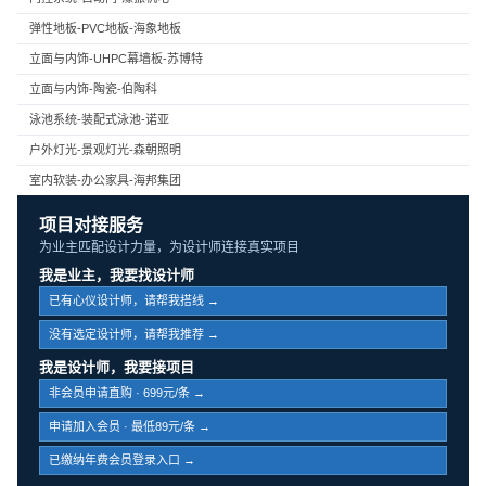
弹性地板-PVC地板-海象地板
立面与内饰-UHPC幕墙板-苏博特
立面与内饰-陶瓷-伯陶科
泳池系统-装配式泳池-诺亚
户外灯光-景观灯光-森朝照明
室内软装-办公家具-海邦集团
项目对接服务
为业主匹配设计力量，为设计师连接真实项目
我是业主，我要找设计师
已有心仪设计师，请帮我搭线 →
没有选定设计师，请帮我推荐 →
我是设计师，我要接项目
非会员申请直购 · 699元/条 →
申请加入会员 · 最低89元/条 →
已缴纳年费会员登录入口 →